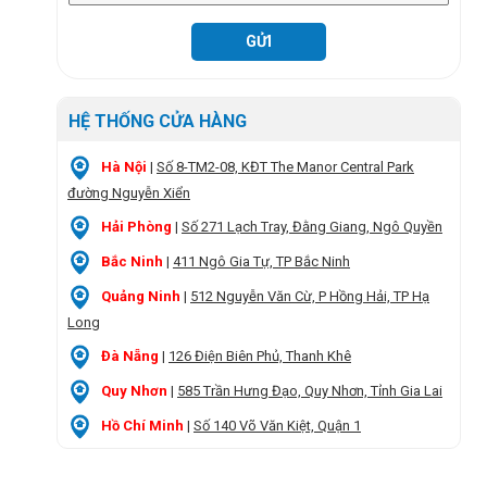
HỆ THỐNG CỬA HÀNG
Hà Nội
|
Số 8-TM2-08, KĐT The Manor Central Park
đường Nguyễn Xiển
Hải Phòng
|
Số 271 Lạch Tray, Đằng Giang, Ngô Quyền
Bắc Ninh
|
411 Ngô Gia Tự, TP Bắc Ninh
Quảng Ninh
|
512 Nguyễn Văn Cừ, P Hồng Hải, TP Hạ
Long
Đà Nẵng
|
126 Điện Biên Phủ, Thanh Khê
Quy Nhơn
|
585 Trần Hưng Đạo, Quy Nhơn, Tỉnh Gia Lai
Hồ Chí Minh
|
Số 140 Võ Văn Kiệt, Quận 1