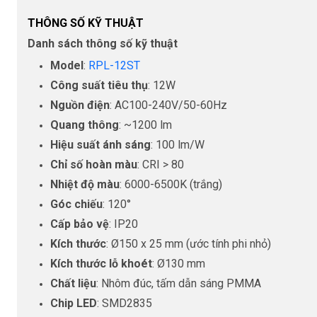
THÔNG SỐ KỸ THUẬT
Danh sách thông số kỹ thuật
Model
:
RPL-12ST
Công suất tiêu thụ
: 12W
Nguồn điện
: AC100-240V/50-60Hz
Quang thông
: ~1200 lm
Hiệu suất ánh sáng
: 100 lm/W
Chỉ số hoàn màu
: CRI > 80
Nhiệt độ màu
: 6000-6500K (trắng)
Góc chiếu
: 120°
Cấp bảo vệ
: IP20
Kích thước
: Ø150 x 25 mm (ước tính phi nhỏ)
Kích thước lỗ khoét
: Ø130 mm
Chất liệu
: Nhôm đúc, tấm dẫn sáng PMMA
Chip LED
: SMD2835