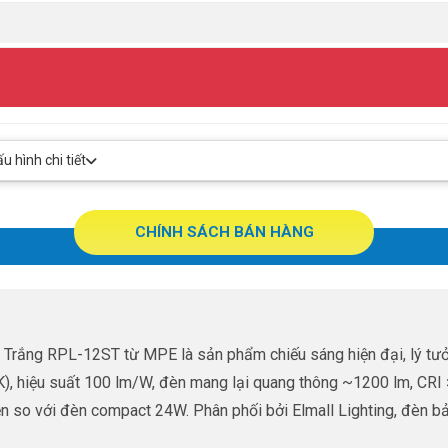
 hình chi tiết
CHÍNH SÁCH BÁN HÀNG
ắng RPL-12ST từ MPE là sản phẩm chiếu sáng hiện đại, lý tưởng
, hiệu suất 100 lm/W, đèn mang lại quang thông ~1200 lm, CRI > 8
n so với đèn compact 24W. Phân phối bởi Elmall Lighting, đèn b