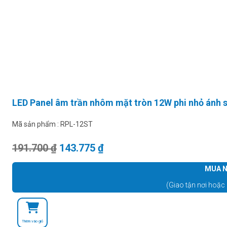
LED Panel âm trần nhôm mặt tròn 12W phi nhỏ ánh
Mã sản phẩm :
RPL-12ST
Giá gốc là: 191.700 ₫.
Giá hiện tại là: 143.775 ₫.
191.700
₫
143.775
₫
MUA N
(Giao tận nơi hoặc 
Thêm vào giỏ