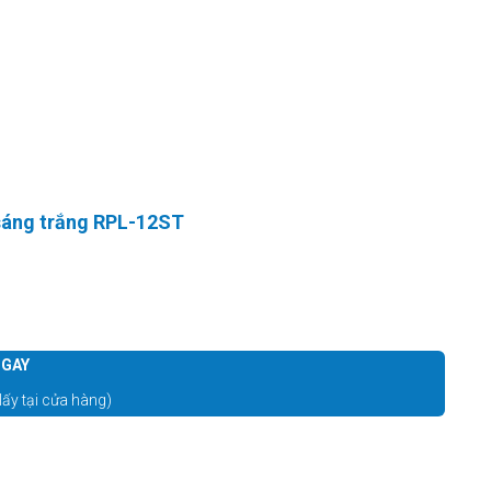
 sáng trắng RPL-12ST
GAY
lấy tại cửa hàng)