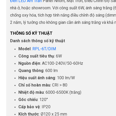
Đèn LED Âm Trần
Panel Nhôm, Mặt Tròn, Điều Chỉnh Độ Sá
nhà ở, hoặc showroom. Với công suất 6W, ánh sáng trắng (6
chống oxy hóa, tích hợp tính năng điều chỉnh độ sáng (dim
2 năm, lý tưởng cho không gian cần ánh sáng trắng và khả 
THÔNG SỐ KỸ THUẬT
Danh sách thông số kỹ thuật
Model
:
RPL-6T/DIM
Công suất tiêu thụ
: 6W
Nguồn điện
: AC100-240V/50-60Hz
Quang thông
: 600 lm
Hiệu suất ánh sáng
: 100 lm/W
Chỉ số hoàn màu
: CRI > 80
Nhiệt độ màu
: 6000-6500K (trắng)
Góc chiếu
: 120°
Cấp bảo vệ
: IP20
Kích thước
: Ø120 x 25 mm