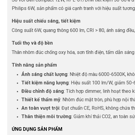
Philips 6W, sản phẩm có giá cạnh tranh với hiệu suất tươn
Hiệu suất chiếu sáng, tiết kiệm
Công suất 6W, quang thông 600 lm, CRI > 80, ánh sáng đều,
Tuổi thọ và độ bền
Thân nhôm đúc chống oxy hóa, sơn tĩnh điện, tấm dẫn sáng
Tính năng sản phẩm
Ánh sáng chất lượng
: Nhiệt độ màu 6000-6500K, khôn
Tiết kiệm năng lượng
: Hiệu suất 100 lm/W, giảm 50-6
Điều chỉnh độ sáng
: Tích hợp dimmer, linh hoạt theo k
Thiết kế thẩm mỹ
: Nhôm đúc mặt tròn, phù hợp nội thấ
An toàn vượt trội
: Đạt chuẩn CE, RoHS, không chứa th
Thân thiện môi trường
: Giảm khí thải CO2, an toàn s
ỨNG DỤNG SẢN PHẨM