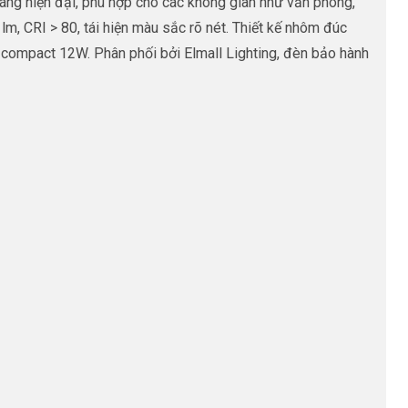
g hiện đại, phù hợp cho các không gian như văn phòng,
, CRI > 80, tái hiện màu sắc rõ nét. Thiết kế nhôm đúc
 compact 12W. Phân phối bởi Elmall Lighting, đèn bảo hành