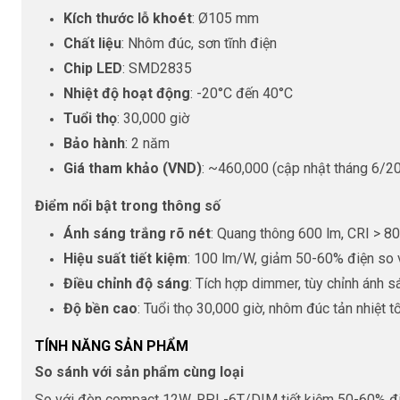
Kích thước lỗ khoét
: Ø105 mm
Chất liệu
: Nhôm đúc, sơn tĩnh điện
Chip LED
: SMD2835
Nhiệt độ hoạt động
: -20°C đến 40°C
Tuổi thọ
: 30,000 giờ
Bảo hành
: 2 năm
Giá tham khảo (VND)
: ~460,000 (cập nhật tháng 6/2
Điểm nổi bật trong thông số
Ánh sáng trắng rõ nét
: Quang thông 600 lm, CRI > 80
Hiệu suất tiết kiệm
: 100 lm/W, giảm 50-60% điện so 
Điều chỉnh độ sáng
: Tích hợp dimmer, tùy chỉnh ánh sá
Độ bền cao
: Tuổi thọ 30,000 giờ, nhôm đúc tản nhiệt tố
TÍNH NĂNG SẢN PHẨM
So sánh với sản phẩm cùng loại
So với đèn compact 12W, RPL-6T/DIM tiết kiệm 50-60% điện