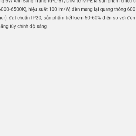
ng 6W Ánh Sáng Trắng RPL-6T/DIM từ MPE là sản phẩm chiếu sán
000-6500K), hiệu suất 100 lm/W, đèn mang lại quang thông 600 lm
mer), đạt chuẩn IP20, sản phẩm tiết kiệm 50-60% điện so với đèn
năng tùy chỉnh độ sáng.