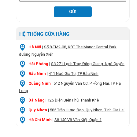
HỆ THỐNG CỬA HÀNG
Hà Nội
|
Số 8-TM2-08, KĐT The Manor Central Park
đường Nguyễn Xiển
Hải Phòng
|
Số 271 Lạch Tray, Đằng Giang, Ngô Quyền
Bắc Ninh
|
411 Ngô Gia Tự, TP Bắc Ninh
Quảng Ninh
|
512 Nguyễn Văn Cừ, P Hồng Hải, TP Hạ
Long
Đà Nẵng
|
126 Điện Biên Phủ, Thanh Khê
Quy Nhơn
|
585 Trần Hưng Đạo, Quy Nhơn, Tỉnh Gia Lai
Hồ Chí Minh
|
Số 140 Võ Văn Kiệt, Quận 1