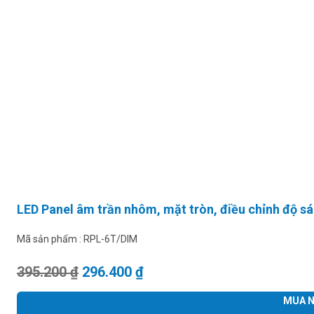
LED Panel âm trần nhôm, mặt tròn, điều chỉnh độ 
Mã sản phẩm :
RPL-6T/DIM
Giá gốc là: 395.200 ₫.
Giá hiện tại là: 296.400 ₫.
395.200
₫
296.400
₫
MUA N