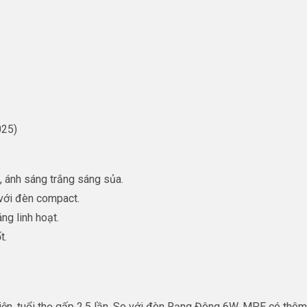
025)
, ánh sáng trắng sáng sủa.
với đèn compact.
ng linh hoạt.
t.
, tuổi thọ gấp 2,5 lần. So với đèn Rạng Đông 6W, MPE có thêm t