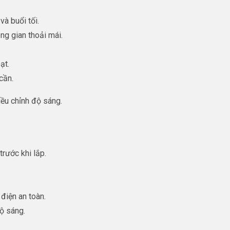
và buổi tối.
ng gian thoải mái.
.
ạt.
cần.
ều chỉnh độ sáng.
rước khi lắp.
điện an toàn.
độ sáng.