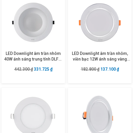
LED Downlight âm trần nhôm
LED Downlight âm trần nhôm,
40W ánh sáng trung tính DLF2-
viền bạc 12W ánh sáng vàng
40N
DLB-12V
Giá gốc là: 442.300 ₫.
Giá hiện tại là: 331.725 ₫.
Giá gốc là: 182.8
Giá hiện
442.300
₫
331.725
₫
182.800
₫
137.100
₫