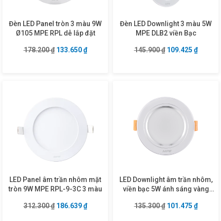
Đèn LED Panel tròn 3 màu 9W
Đèn LED Downlight 3 màu 5W
Ø105 MPE RPL dễ lắp đặt
MPE DLB2 viền Bạc
Giá gốc là: 178.200 ₫.
Giá hiện tại là: 133.650 ₫.
Giá gốc là: 145.9
Giá hiện
178.200
₫
133.650
₫
145.900
₫
109.425
₫
LED Panel âm trần nhôm mặt
LED Downlight âm trần nhôm,
tròn 9W MPE RPL-9-3C 3 màu
viền bạc 5W ánh sáng vàng
DLB-5V
Giá gốc là: 312.300 ₫.
Giá hiện tại là: 186.639 ₫.
Giá gốc là: 135.3
Giá hiện
312.300
₫
186.639
₫
135.300
₫
101.475
₫