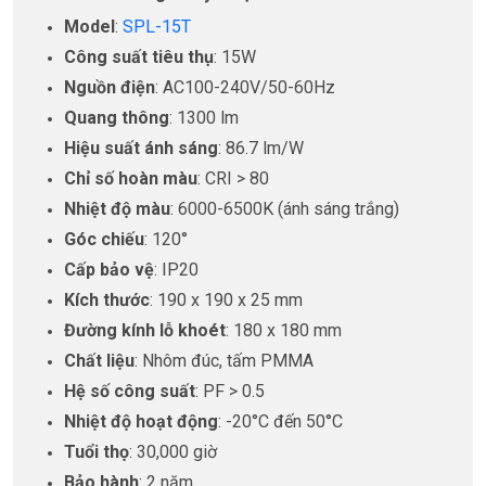
Model
:
SPL-15T
Công suất tiêu thụ
: 15W
Nguồn điện
: AC100-240V/50-60Hz
Quang thông
: 1300 lm
Hiệu suất ánh sáng
: 86.7 lm/W
Chỉ số hoàn màu
: CRI > 80
Nhiệt độ màu
: 6000-6500K (ánh sáng trắng)
Góc chiếu
: 120°
Cấp bảo vệ
: IP20
Kích thước
: 190 x 190 x 25 mm
Đường kính lỗ khoét
: 180 x 180 mm
Chất liệu
: Nhôm đúc, tấm PMMA
Hệ số công suất
: PF > 0.5
Nhiệt độ hoạt động
: -20°C đến 50°C
Tuổi thọ
: 30,000 giờ
Bảo hành
: 2 năm