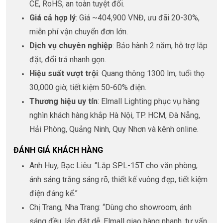
CE, RoHS, an toàn tuyệt đối.
Giá cả hợp lý
: Giá ~404,900 VNĐ, ưu đãi 20-30%,
miễn phí vận chuyển đơn lớn.
Dịch vụ chuyên nghiệp
: Bảo hành 2 năm, hỗ trợ lắp
đặt, đổi trả nhanh gọn.
Hiệu suất vượt trội
: Quang thông 1300 lm, tuổi thọ
30,000 giờ, tiết kiệm 50-60% điện.
Thương hiệu uy tín
: Elmall Lighting phục vụ hàng
nghìn khách hàng khắp Hà Nội, TP. HCM, Đà Nẵng,
Hải Phòng, Quảng Ninh, Quy Nhơn và kênh online.
ĐÁNH GIÁ KHÁCH HÀNG
Anh Huy, Bạc Liêu: “Lắp SPL-15T cho văn phòng,
ánh sáng trắng sáng rõ, thiết kế vuông đẹp, tiết kiệm
điện đáng kể.”
Chị Trang, Nha Trang: “Dùng cho showroom, ánh
sáng đều, lắp đặt dễ, Elmall giao hàng nhanh, tư vấn