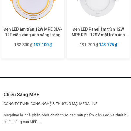
Đèn LED âm trần 12W MPE DLV-
Đèn LED Panel âm trần 12W
12T viền vàng ánh sáng trắng
MPE RPL-12SV mặt tròn ánh
sáng vàng
Giá gốc là: 182.800 ₫.
Giá hiện tại là: 137.100 ₫.
Giá gốc là: 191.7
Giá hiện
182.800
₫
137.100
₫
191.700
₫
143.775
₫
Chiếu Sáng MPE
CÔNG TY TNHH CÔNG NGHỆ & THƯƠNG MẠI MEGALINE
Megaline là nhà phân phối chính thức các sản phẩm đèn Led và thiết bị
chiếu sáng của MPE ....