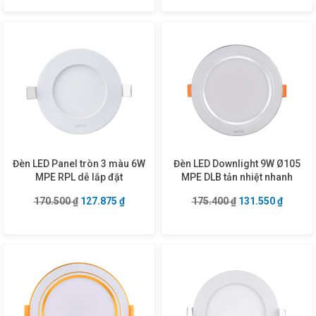
Đèn LED Panel tròn 3 màu 6W
Đèn LED Downlight 9W Ø105
MPE RPL dễ lắp đặt
MPE DLB tản nhiệt nhanh
Giá gốc là: 170.500 ₫.
Giá hiện tại là: 127.875 ₫.
Giá gốc là: 175.4
Giá hiện
170.500
₫
127.875
₫
175.400
₫
131.550
₫