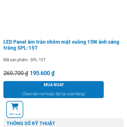
LED Panel âm trần nhôm mặt vuông 15W ánh sáng
trắng SPL-15T
Mã sản phẩm :
SPL-15T
Giá gốc là: 260.700 ₫.
Giá hiện tại là: 195.600 ₫.
260.700
₫
195.600
₫
MUA NGAY
(Giao tận nơi hoặc lấy tại cửa hàng)
Thêm vào giỏ
THÔNG SỐ KỸ THUẬT