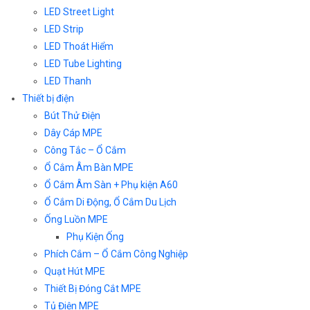
LED Street Light
LED Strip
LED Thoát Hiểm
LED Tube Lighting
LED Thanh
Thiết bị điện
Bút Thử Điện
Dây Cáp MPE
Công Tắc – Ổ Cắm
Ổ Cắm Âm Bàn MPE
Ổ Cắm Âm Sàn + Phụ kiện A60
Ổ Cắm Di Động, Ổ Cắm Du Lịch
Ống Luồn MPE
Phụ Kiện Ống
Phích Cắm – Ổ Cắm Công Nghiệp
Quạt Hút MPE
Thiết Bị Đóng Cắt MPE
Tủ Điện MPE