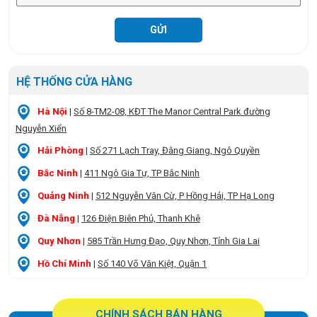
HỆ THỐNG CỬA HÀNG
Hà Nội
|
Số 8-TM2-08, KĐT The Manor Central Park đường
Nguyễn Xiển
Hải Phòng
|
Số 271 Lạch Tray, Đằng Giang, Ngô Quyền
Bắc Ninh
|
411 Ngô Gia Tự, TP Bắc Ninh
Quảng Ninh
|
512 Nguyễn Văn Cừ, P Hồng Hải, TP Hạ Long
Đà Nẵng
|
126 Điện Biên Phủ, Thanh Khê
Quy Nhơn
|
585 Trần Hưng Đạo, Quy Nhơn, Tỉnh Gia Lai
Hồ Chí Minh
|
Số 140 Võ Văn Kiệt, Quận 1
CHÍNH SÁCH BÁN HÀNG