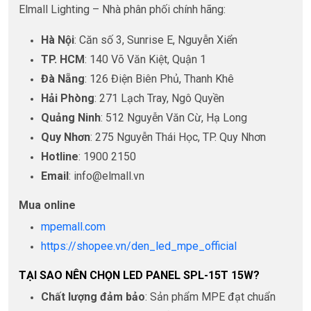
Elmall Lighting – Nhà phân phối chính hãng:
Hà Nội
: Căn số 3, Sunrise E, Nguyễn Xiển
TP. HCM
: 140 Võ Văn Kiệt, Quận 1
Đà Nẵng
: 126 Điện Biên Phủ, Thanh Khê
Hải Phòng
: 271 Lạch Tray, Ngô Quyền
Quảng Ninh
: 512 Nguyễn Văn Cừ, Hạ Long
Quy Nhơn
: 275 Nguyễn Thái Học, TP. Quy Nhơn
Hotline
: 1900 2150
Email
: info@elmall.vn
Mua online
mpemall.com
https://shopee.vn/den_led_mpe_official
TẠI SAO NÊN CHỌN LED PANEL SPL-15T 15W?
Chất lượng đảm bảo
: Sản phẩm MPE đạt chuẩn