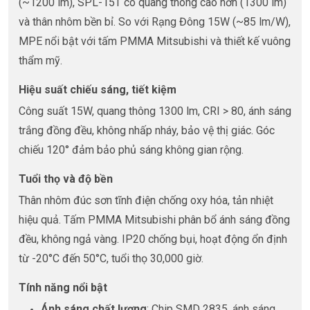
(~1200 lm), SPL-15T có quang thông cao hơn (1300 lm)
và thân nhôm bền bỉ. So với Rạng Đông 15W (~85 lm/W),
MPE nổi bật với tấm PMMA Mitsubishi và thiết kế vuông
thẩm mỹ.
Hiệu suất chiếu sáng, tiết kiệm
Công suất 15W, quang thông 1300 lm, CRI > 80, ánh sáng
trắng đồng đều, không nhấp nháy, bảo vệ thị giác. Góc
chiếu 120° đảm bảo phủ sáng không gian rộng.
Tuổi thọ và độ bền
Thân nhôm đúc sơn tĩnh điện chống oxy hóa, tản nhiệt
hiệu quả. Tấm PMMA Mitsubishi phân bổ ánh sáng đồng
đều, không ngả vàng. IP20 chống bụi, hoạt động ổn định
từ -20°C đến 50°C, tuổi thọ 30,000 giờ.
Tính năng nổi bật
Ánh sáng chất lượng
: Chip SMD 2835, ánh sáng