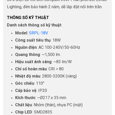
Lighting, đèn bảo hành 2 năm, dễ lắp đặt nổi trên trần.
THÔNG SỐ KỸ THUẬT
Danh sách thông số kỹ thuật
Model
:
SRPL-18V
Công suất tiêu thụ
: 18W
Nguồn điện
: AC 100-240V/50-60Hz
Quang thông
: ~1,500 lm
Hiệu suất ánh sáng
: ~83 lm/W
Chỉ số hoàn màu
: CRI > 80
Nhiệt độ màu
: 2800-3200K (vàng)
Góc chiếu
: 110°
Cấp bảo vệ
: IP20
Kích thước
: ~Ø217 x 35 mm
Chất liệu
: Nhôm (thân), nhựa PC (mặt)
Chip LED
: SMD2835