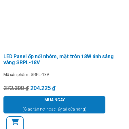
LED Panel ốp nổi nhôm, mặt tròn 18W ánh sáng
vàng SRPL-18V
Mã sản phẩm :
SRPL-18V
Giá gốc là: 272.300 ₫.
Giá hiện tại là: 204.225 ₫.
272.300
₫
204.225
₫
MUA NGAY
(Giao tận nơi hoặc lấy tại cửa hàng)