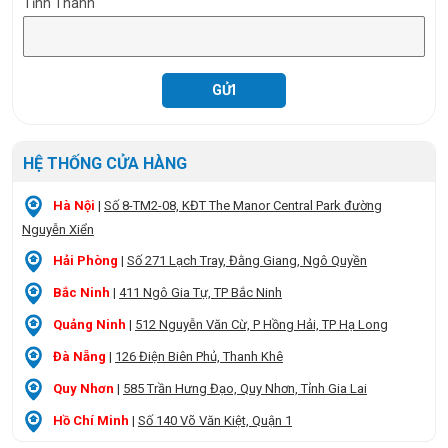
Tỉnh Thành
HỆ THỐNG CỬA HÀNG
Hà Nội
|
Số 8-TM2-08, KĐT The Manor Central Park đường
Nguyễn Xiển
Hải Phòng
|
Số 271 Lạch Tray, Đằng Giang, Ngô Quyền
Bắc Ninh
|
411 Ngô Gia Tự, TP Bắc Ninh
Quảng Ninh
|
512 Nguyễn Văn Cừ, P Hồng Hải, TP Hạ Long
Đà Nẵng
|
126 Điện Biên Phủ, Thanh Khê
Quy Nhơn
|
585 Trần Hưng Đạo, Quy Nhơn, Tỉnh Gia Lai
Hồ Chí Minh
|
Số 140 Võ Văn Kiệt, Quận 1