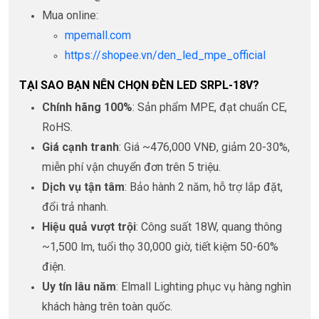
Mua online:
mpemall.com
https://shopee.vn/den_led_mpe_official
TẠI SAO BẠN NÊN CHỌN ĐÈN LED SRPL-18V?
Chính hãng 100%
: Sản phẩm MPE, đạt chuẩn CE,
RoHS.
Giá cạnh tranh
: Giá ~476,000 VNĐ, giảm 20-30%,
miễn phí vận chuyển đơn trên 5 triệu.
Dịch vụ tận tâm
: Bảo hành 2 năm, hỗ trợ lắp đặt,
đổi trả nhanh.
Hiệu quả vượt trội
: Công suất 18W, quang thông
~1,500 lm, tuổi thọ 30,000 giờ, tiết kiệm 50-60%
điện.
Uy tín lâu năm
: Elmall Lighting phục vụ hàng nghìn
khách hàng trên toàn quốc.