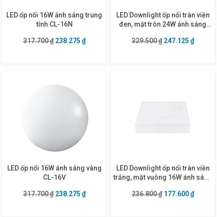
LED ốp nổi 16W ánh sáng trung
LED Downlight ốp nổi tràn viền
tính CL-16N
đen, mặt tròn 24W ánh sáng
vàng SRDLB-24V
Giá gốc là: 317.700 ₫.
Giá hiện tại là: 238.275 ₫.
Giá gốc là: 329.5
Giá hiện
317.700
₫
238.275
₫
329.500
₫
247.125
₫
LED ốp nổi 16W ánh sáng vàng
LED Downlight ốp nổi tràn viền
CL-16V
trắng, mặt vuông 16W ánh sáng
trung tính SSDL-16N
Giá gốc là: 317.700 ₫.
Giá hiện tại là: 238.275 ₫.
Giá gốc là: 236.8
Giá hiện
317.700
₫
238.275
₫
236.800
₫
177.600
₫