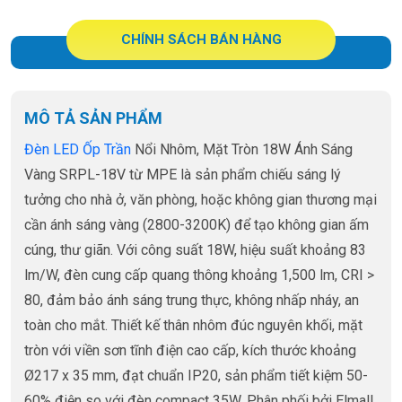
CHÍNH SÁCH BÁN HÀNG
MÔ TẢ SẢN PHẨM
Đèn LED Ốp Trần
Nổi Nhôm, Mặt Tròn 18W Ánh Sáng
Vàng SRPL-18V từ MPE là sản phẩm chiếu sáng lý
tưởng cho nhà ở, văn phòng, hoặc không gian thương mại
cần ánh sáng vàng (2800-3200K) để tạo không gian ấm
cúng, thư giãn. Với công suất 18W, hiệu suất khoảng 83
lm/W, đèn cung cấp quang thông khoảng 1,500 lm, CRI >
80, đảm bảo ánh sáng trung thực, không nhấp nháy, an
toàn cho mắt. Thiết kế thân nhôm đúc nguyên khối, mặt
tròn với viền sơn tĩnh điện cao cấp, kích thước khoảng
Ø217 x 35 mm, đạt chuẩn IP20, sản phẩm tiết kiệm 50-
60% điện so với đèn compact 35W. Phân phối bởi Elmall