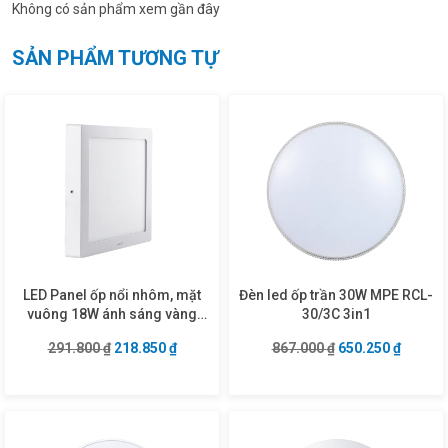
Không có sản phẩm xem gần đây
SẢN PHẨM TƯƠNG TỰ
LED Panel ốp nổi nhôm, mặt
Đèn led ốp trần 30W MPE RCL-
vuông 18W ánh sáng vàng
30/3C 3in1
SSPL-18V
Giá gốc là: 291.800 ₫.
Giá hiện tại là: 218.850 ₫.
Giá gốc là: 867.0
Giá hiện
291.800
₫
218.850
₫
867.000
₫
650.250
₫