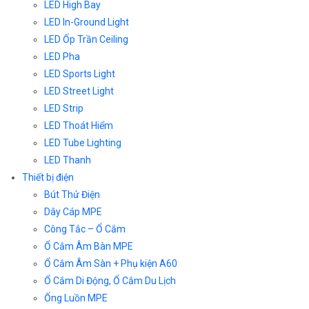
LED High Bay
LED In-Ground Light
LED Ốp Trần Ceiling
LED Pha
LED Sports Light
LED Street Light
LED Strip
LED Thoát Hiểm
LED Tube Lighting
LED Thanh
Thiết bị điện
Bút Thử Điện
Dây Cáp MPE
Công Tắc – Ổ Cắm
Ổ Cắm Âm Bàn MPE
Ổ Cắm Âm Sàn + Phụ kiện A60
Ổ Cắm Di Động, Ổ Cắm Du Lịch
Ống Luồn MPE