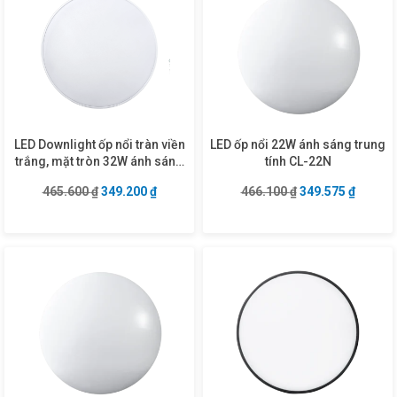
LED Downlight ốp nổi tràn viền
LED ốp nổi 22W ánh sáng trung
trắng, mặt tròn 32W ánh sáng
tính CL-22N
vàng SRDL-32V
Giá gốc là: 465.600 ₫.
Giá hiện tại là: 349.200 ₫.
Giá gốc là: 466.1
Giá hiện
465.600
₫
349.200
₫
466.100
₫
349.575
₫