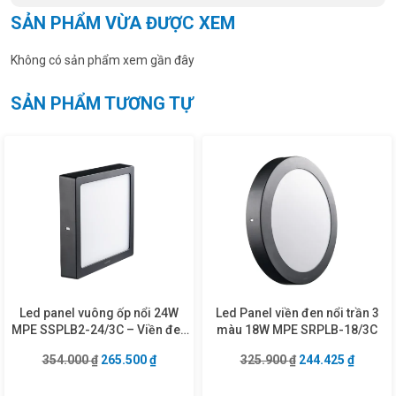
SẢN PHẨM VỪA ĐƯỢC XEM
Không có sản phẩm xem gần đây
SẢN PHẨM TƯƠNG TỰ
Led panel vuông ốp nổi 24W
Led Panel viền đen nổi trần 3
MPE SSPLB2-24/3C – Viền đen
màu 18W MPE SRPLB-18/3C
& 3 chế độ màu
Giá gốc là: 354.000 ₫.
Giá hiện tại là: 265.500 ₫.
Giá gốc là: 325.9
Giá hiện
354.000
₫
265.500
₫
325.900
₫
244.425
₫