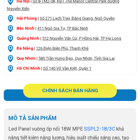
Hà Nội
|
Số 8-TM2-08, KĐT The Manor Central Park đường
Nguyễn Xiển
Hải Phòng
|
Số 271 Lạch Tray, Đằng Giang, Ngô Quyền
Bắc Ninh
|
411 Ngô Gia Tự, TP Bắc Ninh
Quảng Ninh
|
512 Nguyễn Văn Cừ, P Hồng Hải, TP Hạ Long
Đà Nẵng
|
126 Điện Biên Phủ, Thanh Khê
Quy Nhơn
|
585 Trần Hưng Đạo, Quy Nhơn, Tỉnh Gia Lai
Hồ Chí Minh
|
Số 140 Võ Văn Kiệt, Quận 1
CHÍNH SÁCH BÁN HÀNG
MÔ TẢ SẢN PHẨM
Led Panel vuông ốp nổi 18W MPE
SSPL2-18/3C
khả
năng tiết kiệm năng lượng, hiệu suất chiếu sáng cao, tạo