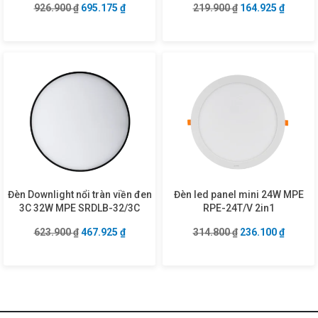
Giá gốc là: 926.900 ₫.
Giá hiện tại là: 695.175 ₫.
Giá gốc là: 219.9
Giá hiện
926.900
₫
695.175
₫
219.900
₫
164.925
₫
Đèn Downlight nổi tràn viền đen
Đèn led panel mini 24W MPE
3C 32W MPE SRDLB-32/3C
RPE-24T/V 2in1
Giá gốc là: 623.900 ₫.
Giá hiện tại là: 467.925 ₫.
Giá gốc là: 314.8
Giá hiện
623.900
₫
467.925
₫
314.800
₫
236.100
₫