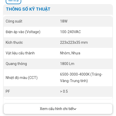
Thêm vào giỏ
THÔNG SỐ KỸ THUẬT
Công suất
18W
Điện áp vào (Voltage)
100-240VAC
Kích thước
223x223x35 mm
Vật liệu cấu thành
Nhôm, Nhựa
Quang thông
1800 Lm
6500-3000-4000K (Trắng-
Nhiệt độ màu (CCT)
Vàng-Trung tính)
PF
> 0.5
RA
> 80
Xem cấu hình chi tiết
Góc chiếu
110 độ