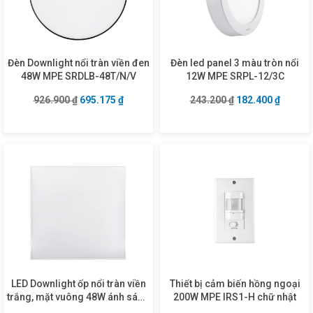
Đèn Downlight nổi tràn viền đen
Đèn led panel 3 màu tròn nổi
48W MPE SRDLB-48T/N/V
12W MPE SRPL-12/3C
Giá gốc là: 926.900 ₫.
Giá hiện tại là: 695.175 ₫.
Giá gốc là: 243.2
Giá hiện
926.900
₫
695.175
₫
243.200
₫
182.400
₫
LED Downlight ốp nổi tràn viền
Thiết bị cảm biến hồng ngoại
trắng, mặt vuông 48W ánh sáng
200W MPE IRS1-H chữ nhật
vàng SSDL-48V