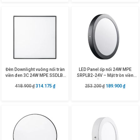
Đèn Downlight vuông nổi tràn
LED Panel ốp nổi 24W MPE
viền đen 3C 24W MPE SSDLB-
SRPLB2-24V – Mặt tròn viền
24/3C
đen & Ánh sáng vàng
Giá gốc là: 418.900 ₫.
Giá hiện tại là: 314.175 ₫.
Giá gốc là: 253.2
Giá hiện
418.900
₫
314.175
₫
253.200
₫
189.900
₫