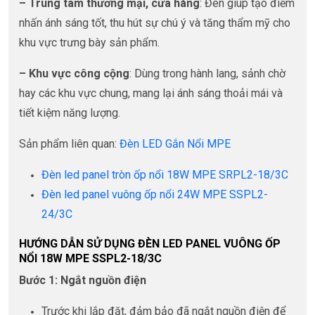
– Trung tâm thương mại, cửa hàng
: Đèn giúp tạo điểm
nhấn ánh sáng tốt, thu hút sự chú ý và tăng thẩm mỹ cho
khu vực trưng bày sản phẩm.
– Khu vực công cộng
: Dùng trong hành lang, sảnh chờ
hay các khu vực chung, mang lại ánh sáng thoải mái và
tiết kiệm năng lượng.
Sản phẩm liên quan:
Đèn LED Gắn Nổi MPE
Đèn led panel tròn ốp nổi 18W MPE SRPL2-18/3C
Đèn led panel vuông ốp nổi 24W MPE SSPL2-
24/3C
HƯỚNG DẪN SỬ DỤNG ĐÈN LED PANEL VUÔNG ỐP
NỔI 18W MPE SSPL2-18/3C
Bước 1: Ngắt nguồn điện
Trước khi lắp đặt, đảm bảo đã ngắt nguồn điện để