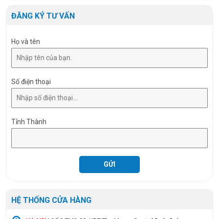
Chip LED
SMD 2835
ĐĂNG KÝ TƯ VẤN
Họ và tên
Số điện thoại
Tỉnh Thành
HỆ THỐNG CỬA HÀNG