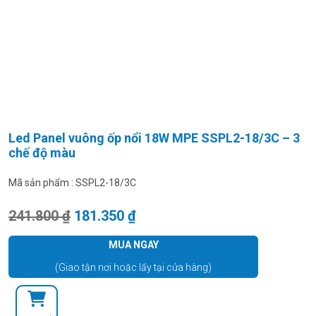
Led Panel vuông ốp nổi 18W MPE SSPL2-18/3C – 3
chế độ màu
Mã sản phẩm :
SSPL2-18/3C
Giá gốc là: 241.800 ₫.
Giá hiện tại là: 181.350 ₫.
241.800
₫
181.350
₫
MUA NGAY
(Giao tận nơi hoặc lấy tại cửa hàng)