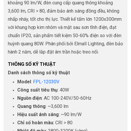
khoảng 90 lm/W, đèn cung cấp quang thông khoảng
3,600 lm, CRI > 80, đảm bảo ánh sáng đồng đều, không
nhấp nháy, tốt cho thị lực. Thiết kế tấm lớn 1200x300mm
với khung hợp kim nhôm và mặt sau sơn tĩnh điện, đạt
chuẩn IP20, sản phẩm tiết kiệm 50-60% điện so với đèn
huỳnh quang 80W. Phân phối bởi Elmall Lighting, đèn bảo
hành 2 năm, dễ lắp đặt âm trần hoặc treo nổi.
THÔNG SỐ KỸ THUẬT
Danh sách thông số kỹ thuật
Model
:
FPL-12030V
Công suất tiêu thụ
: 40W
Nguồn điện
: AC 100-240V/50-60Hz
Quang thông
: ~3,600 lm
Hiệu suất ánh sáng
: ~90 lm/W
Chỉ số hoàn màu
: CRI > 80
Nhiệt độ màu
: 2800-3200K (vàng)