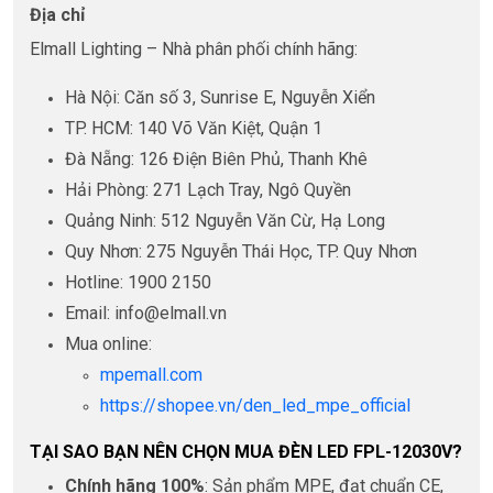
Địa chỉ
Elmall Lighting – Nhà phân phối chính hãng:
Hà Nội: Căn số 3, Sunrise E, Nguyễn Xiển
TP. HCM: 140 Võ Văn Kiệt, Quận 1
Đà Nẵng: 126 Điện Biên Phủ, Thanh Khê
Hải Phòng: 271 Lạch Tray, Ngô Quyền
Quảng Ninh: 512 Nguyễn Văn Cừ, Hạ Long
Quy Nhơn: 275 Nguyễn Thái Học, TP. Quy Nhơn
Hotline: 1900 2150
Email: info@elmall.vn
Mua online:
mpemall.com
https://shopee.vn/den_led_mpe_official
TẠI SAO BẠN NÊN CHỌN MUA ĐÈN LED FPL-12030V?
Chính hãng 100%
: Sản phẩm MPE, đạt chuẩn CE,