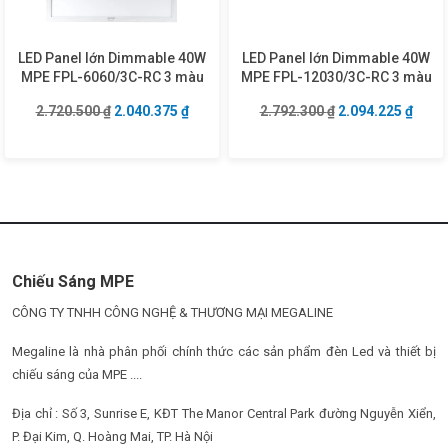
LED Panel lớn Dimmable 40W
LED Panel lớn Dimmable 40W
MPE FPL-6060/3C-RC 3 màu
MPE FPL-12030/3C-RC 3 màu
Giá gốc là: 2.720.500 ₫.
Giá hiện tại là: 2.040.375 ₫.
Giá gốc là: 2.792
Giá hi
2.720.500
₫
2.040.375
₫
2.792.300
₫
2.094.225
₫
Chiếu Sáng MPE
CÔNG TY TNHH CÔNG NGHỆ & THƯƠNG MẠI MEGALINE
Megaline là nhà phân phối chính thức các sản phẩm đèn Led và thiết bị
chiếu sáng của MPE ....
Địa chỉ : Số 3, Sunrise E, KĐT The Manor Central Park đường Nguyễn Xiển,
P. Đại Kim, Q. Hoàng Mai, TP. Hà Nội