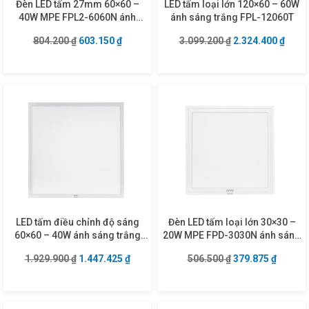
Đèn LED tấm 27mm 60×60 –
LED tấm loại lớn 120×60 – 60W
40W MPE FPL2-6060N ánh
ánh sáng trắng FPL-12060T
sáng trung tính
Giá gốc là: 804.200 ₫.
Giá hiện tại là: 603.150 ₫.
Giá gốc là: 3.099
Giá hi
804.200
₫
603.150
₫
3.099.200
₫
2.324.400
₫
LED tấm điều chỉnh độ sáng
Đèn LED tấm loại lớn 30×30 –
60×60 – 40W ánh sáng trắng
20W MPE FPD-3030N ánh sáng
FPL-6060T/DIM
trung tính
Giá gốc là: 1.929.900 ₫.
Giá hiện tại là: 1.447.425 ₫.
Giá gốc là: 506.5
Giá hiện
1.929.900
₫
1.447.425
₫
506.500
₫
379.875
₫