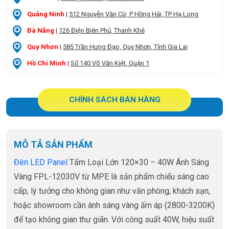
Quảng Ninh
|
512 Nguyễn Văn Cừ, P Hồng Hải, TP Hạ Long
Đà Nẵng
|
126 Điện Biên Phủ, Thanh Khê
Quy Nhơn
|
585 Trần Hưng Đạo, Quy Nhơn, Tỉnh Gia Lai
Hồ Chí Minh
|
Số 140 Võ Văn Kiệt, Quận 1
CHÍNH SÁCH BÁN HÀNG
MÔ TẢ SẢN PHẨM
Đèn LED Panel
Tấm Loại Lớn 120×30 – 40W Ánh Sáng
Vàng FPL-12030V từ MPE là sản phẩm chiếu sáng cao
cấp, lý tưởng cho không gian như văn phòng, khách sạn,
hoặc showroom cần ánh sáng vàng ấm áp (2800-3200K)
để tạo không gian thư giãn. Với công suất 40W, hiệu suất