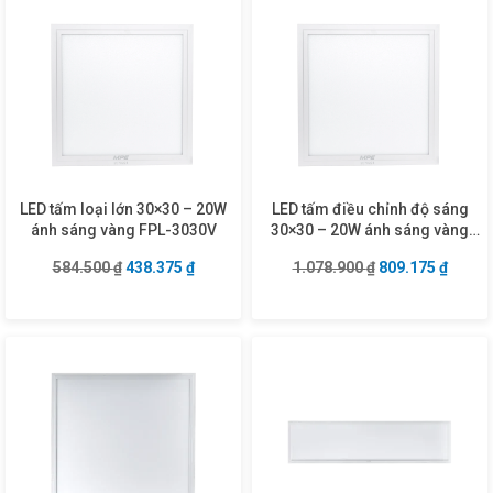
LED tấm loại lớn 30×30 – 20W
LED tấm điều chỉnh độ sáng
ánh sáng vàng FPL-3030V
30×30 – 20W ánh sáng vàng
FPL-3030V/DIM
Giá gốc là: 584.500 ₫.
Giá hiện tại là: 438.375 ₫.
Giá gốc là: 1.07
Giá hiệ
584.500
₫
438.375
₫
1.078.900
₫
809.175
₫