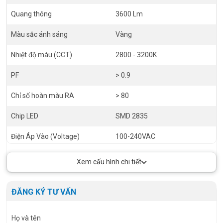
Quang thông
3600 Lm
Màu sắc ánh sáng
Vàng
Nhiệt độ màu (CCT)
2800 - 3200K
PF
> 0.9
Chỉ số hoàn màu RA
> 80
Chip LED
SMD 2835
Điện Áp Vào (Voltage)
100-240VAC
Góc chiếu (Angel)
120 độ
Xem cấu hình chi tiết
Driver
Driver rời
ĐĂNG KÝ TƯ VẤN
Họ và tên