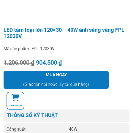
LED tấm loại lớn 120×30 – 40W ánh sáng vàng FPL-
12030V
Mã sản phẩm :
FPL-12030V
Giá gốc là: 1.206.000 ₫.
Giá hiện tại là: 904.500 ₫.
1.206.000
₫
904.500
₫
MUA NGAY
(Giao tận nơi hoặc lấy tại cửa hàng)
Thêm vào giỏ
THÔNG SỐ KỸ THUẬT
Công suất
40W