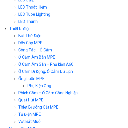
LED Strip
LED Thoát Hiểm
LED Tube Lighting
LED Thanh
Thiết bị điện
Bút Thử Điện
Dây Cáp MPE
Công Tắc – Ổ Cắm
Ổ Cắm Âm Bàn MPE
Ổ Cắm Âm Sàn + Phụ kiện A60
Ổ Cắm Di Động, Ổ Cắm Du Lịch
Ống Luồn MPE
Phụ Kiện Ống
Phích Cắm – Ổ Cắm Công Nghiệp
Quạt Hút MPE
Thiết Bị Đóng Cắt MPE
Tủ Điện MPE
Vợt Bắt Muỗi