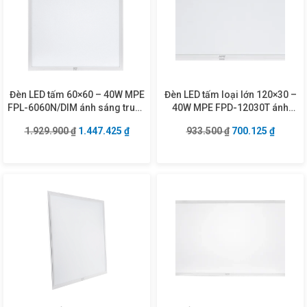
Đèn LED tấm 60×60 – 40W MPE
Đèn LED tấm loại lớn 120×30 –
FPL-6060N/DIM ánh sáng trung
40W MPE FPD-12030T ánh
tính
sáng trắng
Giá gốc là: 1.929.900 ₫.
Giá hiện tại là: 1.447.425 ₫.
Giá gốc là: 933.5
Giá hiện
1.929.900
₫
1.447.425
₫
933.500
₫
700.125
₫