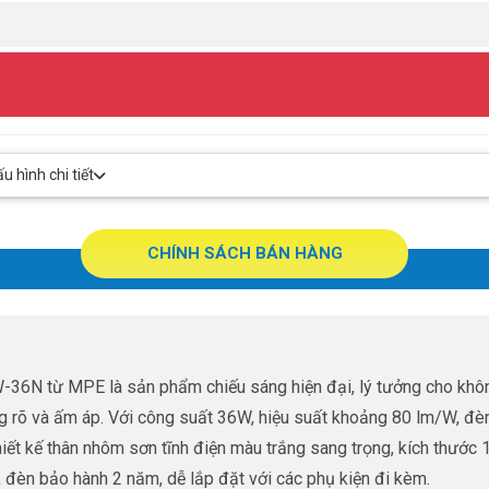
 hình chi tiết
CHÍNH SÁCH BÁN HÀNG
36N từ MPE là sản phẩm chiếu sáng hiện đại, lý tưởng cho khô
g rõ và ấm áp. Với công suất 36W, hiệu suất khoảng 80 lm/W, đè
Thiết kế thân nhôm sơn tĩnh điện màu trắng sang trọng, kích thư
 đèn bảo hành 2 năm, dễ lắp đặt với các phụ kiện đi kèm.