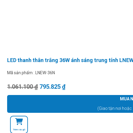
LED thanh thân trắng 36W ánh sáng trung tính LNE
Mã sản phẩm :
LNEW-36N
Giá gốc là: 1.061.100 ₫.
Giá hiện tại là: 795.825 ₫.
1.061.100
₫
795.825
₫
MUA N
(Giao tận nơi hoặc 
Thêm vào giỏ