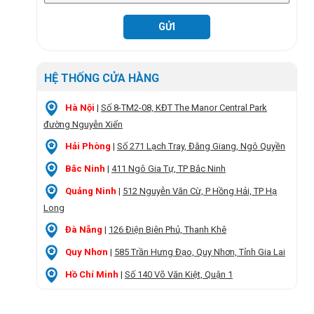
HỆ THỐNG CỬA HÀNG
Hà Nội
|
Số 8-TM2-08, KĐT The Manor Central Park
đường Nguyễn Xiển
Hải Phòng
|
Số 271 Lạch Tray, Đằng Giang, Ngô Quyền
Bắc Ninh
|
411 Ngô Gia Tự, TP Bắc Ninh
Quảng Ninh
|
512 Nguyễn Văn Cừ, P Hồng Hải, TP Hạ
Long
Đà Nẵng
|
126 Điện Biên Phủ, Thanh Khê
Quy Nhơn
|
585 Trần Hưng Đạo, Quy Nhơn, Tỉnh Gia Lai
Hồ Chí Minh
|
Số 140 Võ Văn Kiệt, Quận 1