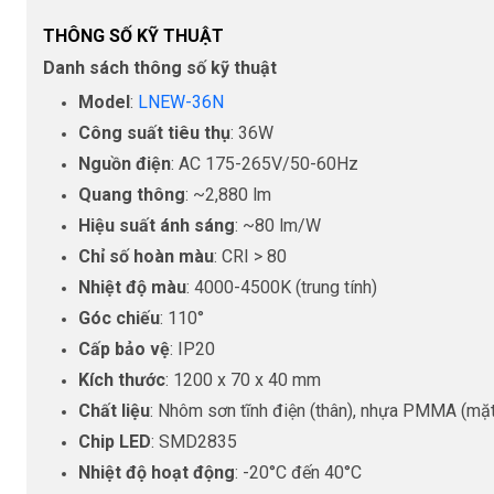
THÔNG SỐ KỸ THUẬT
Danh sách thông số kỹ thuật
Model
:
LNEW-36N
Công suất tiêu thụ
: 36W
Nguồn điện
: AC 175-265V/50-60Hz
Quang thông
: ~2,880 lm
Hiệu suất ánh sáng
: ~80 lm/W
Chỉ số hoàn màu
: CRI > 80
Nhiệt độ màu
: 4000-4500K (trung tính)
Góc chiếu
: 110°
Cấp bảo vệ
: IP20
Kích thước
: 1200 x 70 x 40 mm
Chất liệu
: Nhôm sơn tĩnh điện (thân), nhựa PMMA (mặt
Chip LED
: SMD2835
Nhiệt độ hoạt động
: -20°C đến 40°C