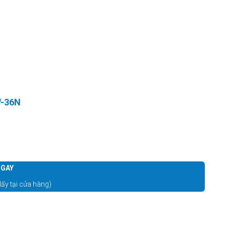
W-36N
GAY
lấy tại cửa hàng)