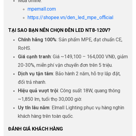
Mua online:
mpemall.com
https://shopee.vn/den_led_mpe_official
TẠI SAO BẠN NÊN CHỌN ĐÈN LED NT8-120V?
Chính hãng 100%
: Sản phẩm MPE, đạt chuẩn CE,
RoHS.
Giá cạnh tranh
: Giá ~149,100 – 164,000 VNĐ, giảm
20-30%, miễn phí vận chuyển đơn trên 5 triệu.
Dịch vụ tận tâm
: Bảo hành 2 năm, hỗ trợ lắp đặt,
đổi trả nhanh.
Hiệu quả vượt trội
: Công suất 18W, quang thông
~1,850 lm, tuổi thọ 30,000 giờ.
Uy tín lâu năm
: Elmall Lighting phục vụ hàng nghìn
khách hàng trên toàn quốc.
ĐÁNH GIÁ KHÁCH HÀNG