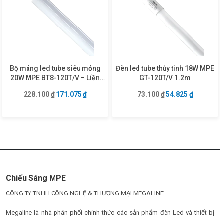
Bộ máng led tube siêu mỏng
Đèn led tube thủy tinh 18W MPE
20W MPE BT8-120T/V – Liền
GT-120T/V 1.2m
máng 1m2
Giá gốc là: 228.100 ₫.
Giá hiện tại là: 171.075 ₫.
Giá gốc là: 73.10
Giá hiện 
228.100
₫
171.075
₫
73.100
₫
54.825
₫
Chiếu Sáng MPE
CÔNG TY TNHH CÔNG NGHỆ & THƯƠNG MẠI MEGALINE
Megaline là nhà phân phối chính thức các sản phẩm đèn Led và thiết bị