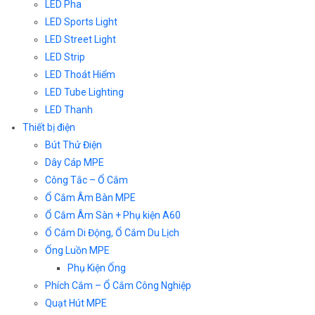
LED Pha
LED Sports Light
LED Street Light
LED Strip
LED Thoát Hiểm
LED Tube Lighting
LED Thanh
Thiết bị điện
Bút Thử Điện
Dây Cáp MPE
Công Tắc – Ổ Cắm
Ổ Cắm Âm Bàn MPE
Ổ Cắm Âm Sàn + Phụ kiện A60
Ổ Cắm Di Động, Ổ Cắm Du Lịch
Ống Luồn MPE
Phụ Kiện Ống
Phích Cắm – Ổ Cắm Công Nghiệp
Quạt Hút MPE