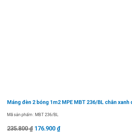
Máng đèn 2 bóng 1m2 MPE MBT 236/BL chân xanh
Mã sản phẩm :
MBT 236/BL
Giá gốc là: 235.800 ₫.
Giá hiện tại là: 176.900 ₫.
235.800
₫
176.900
₫