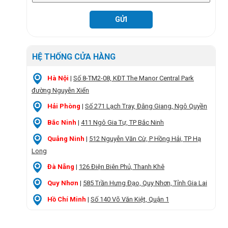
HỆ THỐNG CỬA HÀNG
Hà Nội
|
Số 8-TM2-08, KĐT The Manor Central Park
đường Nguyễn Xiển
Hải Phòng
|
Số 271 Lạch Tray, Đằng Giang, Ngô Quyền
Bắc Ninh
|
411 Ngô Gia Tự, TP Bắc Ninh
Quảng Ninh
|
512 Nguyễn Văn Cừ, P Hồng Hải, TP Hạ
Long
Đà Nẵng
|
126 Điện Biên Phủ, Thanh Khê
Quy Nhơn
|
585 Trần Hưng Đạo, Quy Nhơn, Tỉnh Gia Lai
Hồ Chí Minh
|
Số 140 Võ Văn Kiệt, Quận 1