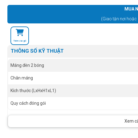
MUA N
(Giao tận nơi hoặc 
Thêm vào giỏ
THÔNG SỐ KỸ THUẬT
Máng đèn 2 bóng
Chân máng
Kích thước (LxHxH1xL1)
Quy cách đóng gói
Xem cấu