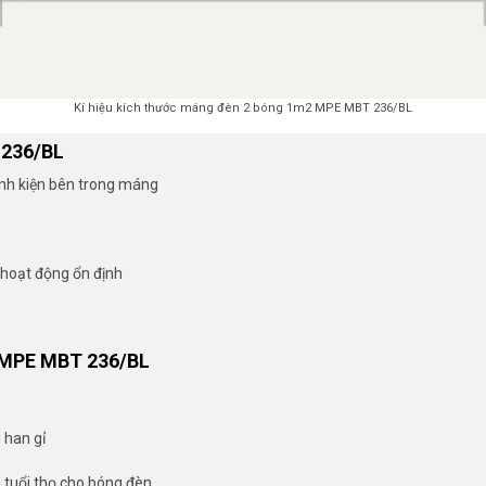
Kí hiệu kích thước máng đèn 2 bóng 1m2 MPE MBT 236/BL
236/BL
linh kiện bên trong máng
 hoạt động ổn định
MPE MBT 236/BL
 han gỉ
 tuổi thọ cho bóng đèn