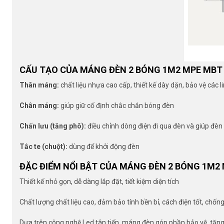
CẤU TẠO CỦA MÁNG ĐÈN 2 BÓNG 1M2 MPE MBT 
Thân máng:
chất liệu nhựa cao cấp, thiết kế dày dặn, bảo vệ các 
Chân máng:
giúp giữ cố định chắc chắn bóng đèn
Chấn lưu (tăng phô):
điều chỉnh dòng điện đi qua đèn và giúp đèn
Tắc te (chuột):
dùng để khởi động đèn
ĐẶC ĐIỂM NỔI BẬT CỦA MÁNG ĐÈN 2 BÓNG 1M2 
Thiết kế nhỏ gọn, dễ dàng lắp đặt, tiết kiệm diện tích
Chất lượng chất liệu cao, đảm bảo tính bền bỉ, cách điện tốt, chống
Dựa trên công nghệ Led tân tiến, máng đèn góp phần bảo vệ, tăng