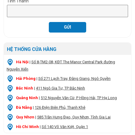
Tỉnh Thành
HỆ THỐNG CỬA HÀNG
Hà Nội
|
Số 8-TM2-08, KĐT The Manor Central Park đường
Nguyễn Xiển
Hải Phòng
|
Số 271 Lạch Tray, Đằng Giang, Ngô Quyền
Bắc Ninh
|
411 Ngô Gia Tự, TP Bắc Ninh
Quảng Ninh
|
512 Nguyễn Văn Cừ, P Hồng Hải, TP Hạ Long
Đà Nẵng
|
126 Điện Biên Phủ, Thanh Khê
Quy Nhơn
|
585 Trần Hưng Đạo, Quy Nhơn, Tỉnh Gia Lai
Hồ Chí Minh
|
Số 140 Võ Văn Kiệt, Quận 1