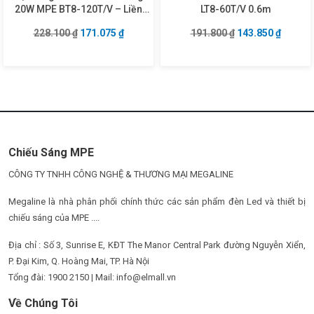
20W MPE BT8-120T/V – Liền
LT8-60T/V 0.6m
máng 1m2
Giá gốc là: 228.100 ₫.
Giá hiện tại là: 171.075 ₫.
Giá gốc là: 191.8
Giá hiện
228.100
₫
171.075
₫
191.800
₫
143.850
₫
Chiếu Sáng MPE
CÔNG TY TNHH CÔNG NGHỆ & THƯƠNG MẠI MEGALINE
Megaline là nhà phân phối chính thức các sản phẩm đèn Led và thiết bị
chiếu sáng của MPE ....
Địa chỉ : Số 3, Sunrise E, KĐT The Manor Central Park đường Nguyễn Xiển,
P. Đại Kim, Q. Hoàng Mai, TP. Hà Nội
Tổng đài: 1900 2150 | Mail: info@elmall.vn
Về Chúng Tôi