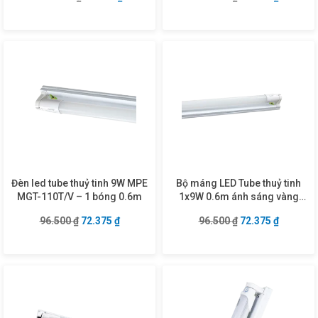
Đèn led tube thuỷ tinh 9W MPE
Bộ máng LED Tube thuỷ tinh
MGT-110T/V – 1 bóng 0.6m
1x9W 0.6m ánh sáng vàng
MGT8-110V
Giá gốc là: 96.500 ₫.
Giá hiện tại là: 72.375 ₫.
Giá gốc là: 96.50
Giá hiện 
96.500
₫
72.375
₫
96.500
₫
72.375
₫