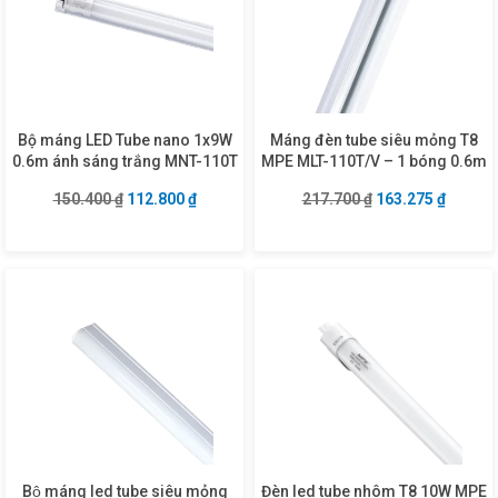
Bộ máng LED Tube nano 1x9W
Máng đèn tube siêu mỏng T8
0.6m ánh sáng trắng MNT-110T
MPE MLT-110T/V – 1 bóng 0.6m
Giá gốc là: 150.400 ₫.
Giá hiện tại là: 112.800 ₫.
Giá gốc là: 217.7
Giá hiện
150.400
₫
112.800
₫
217.700
₫
163.275
₫
Bộ máng led tube siêu mỏng
Đèn led tube nhôm T8 10W MPE