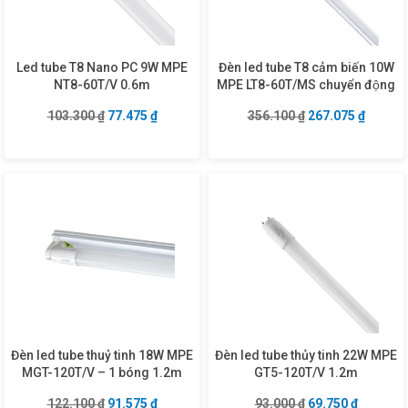
Led tube T8 Nano PC 9W MPE
Đèn led tube T8 cảm biến 10W
NT8-60T/V 0.6m
MPE LT8-60T/MS chuyển động
Giá gốc là: 103.300 ₫.
Giá hiện tại là: 77.475 ₫.
Giá gốc là: 356.1
Giá hiện
103.300
₫
77.475
₫
356.100
₫
267.075
₫
Đèn led tube thuỷ tinh 18W MPE
Đèn led tube thủy tinh 22W MPE
MGT-120T/V – 1 bóng 1.2m
GT5-120T/V 1.2m
Giá gốc là: 122.100 ₫.
Giá hiện tại là: 91.575 ₫.
Giá gốc là: 93.00
Giá hiện 
122.100
₫
91.575
₫
93.000
₫
69.750
₫