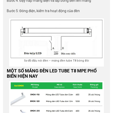
Bước 4: Đậy nắp máng điện và lắp bóng đèn lên máng
Bước 5: Đóng điện, kiểm tra hoạt động của đèn
Sơ đồ đấu nói đèn – máng đèn tube T8 bóng đôi
MỘT SỐ MÁNG ĐÈN LED TUBE T8 MPE PHỔ
BIẾN HIỆN NAY