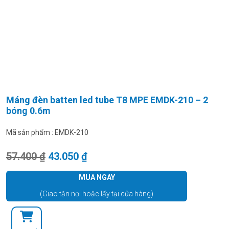
Máng đèn batten led tube T8 MPE EMDK-210 – 2
bóng 0.6m
Mã sản phẩm :
EMDK-210
Giá gốc là: 57.400 ₫.
Giá hiện tại là: 43.050 ₫.
57.400
₫
43.050
₫
MUA NGAY
(Giao tận nơi hoặc lấy tại cửa hàng)