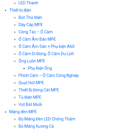
LED Thanh
Thiết bị điện
Bút Thử Điện
Dây Cáp MPE
Công Tắc – Ổ Cắm
Ổ Cắm Âm Bàn MPE
Ổ Cắm Âm Sàn + Phụ kiện A60
Ổ Cắm Di Động, Ổ Cắm Du Lịch
Ống Luồn MPE
Phụ Kiện Ống
Phích Cắm – Ổ Cắm Công Nghiệp
Quạt Hút MPE
Thiết Bị Đóng Cắt MPE
Tủ Điện MPE
Vợt Bắt Muỗi
Máng đèn MPE
Bộ Máng Đèn LED Chống Thấm
Bộ Máng Xương Cá