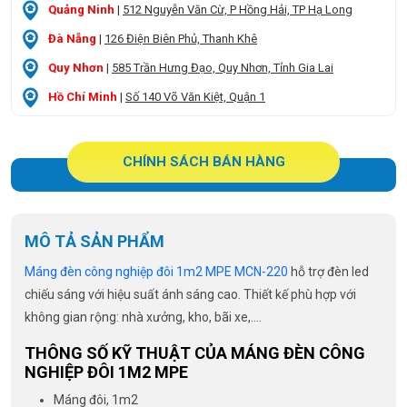
Quảng Ninh
|
512 Nguyễn Văn Cừ, P Hồng Hải, TP Hạ Long
Đà Nẵng
|
126 Điện Biên Phủ, Thanh Khê
Quy Nhơn
|
585 Trần Hưng Đạo, Quy Nhơn, Tỉnh Gia Lai
Hồ Chí Minh
|
Số 140 Võ Văn Kiệt, Quận 1
CHÍNH SÁCH BÁN HÀNG
MÔ TẢ SẢN PHẨM
Máng đèn công nghiệp đôi 1m2 MPE MCN-220
hỗ trợ đèn led
chiếu sáng với hiệu suất ánh sáng cao. Thiết kế phù hợp với
không gian rộng: nhà xưởng, kho, bãi xe,….
THÔNG SỐ KỸ THUẬT CỦA MÁNG ĐÈN CÔNG
NGHIỆP ĐÔI 1M2 MPE
Máng đôi, 1m2