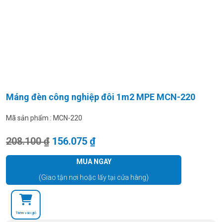
Máng đèn công nghiệp đôi 1m2 MPE MCN-220
Mã sản phẩm :
MCN-220
Giá gốc là: 208.100 ₫.
Giá hiện tại là: 156.075 ₫.
208.100
₫
156.075
₫
MUA NGAY
(Giao tận nơi hoặc lấy tại cửa hàng)
Thêm vào giỏ