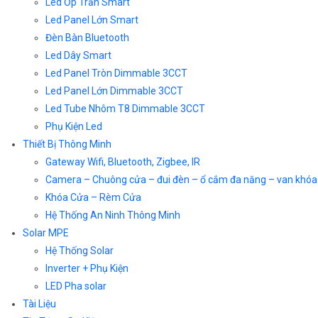
Led Ốp Trần Smart
Led Panel Lớn Smart
Đèn Bàn Bluetooth
Led Dây Smart
Led Panel Tròn Dimmable 3CCT
Led Panel Lớn Dimmable 3CCT
Led Tube Nhôm T8 Dimmable 3CCT
Phụ Kiện Led
Thiết Bị Thông Minh
Gateway Wifi, Bluetooth, Zigbee, IR
Camera – Chuông cửa – đui đèn – ổ cắm đa năng – van khóa
Khóa Cửa – Rèm Cửa
Hệ Thống An Ninh Thông Minh
Solar MPE
Hệ Thống Solar
Inverter + Phụ Kiện
LED Pha solar
Tài Liệu