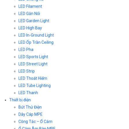
LED Filament
LED Gắn Nổi
LED Garden Light
LED High Bay
LED In-Ground Light
LED Ốp Trần Ceiling
LED Pha
LED Sports Light
LED Street Light
LED Strip
LED Thoát Hiểm
LED Tube Lighting
LED Thanh
Thiết bị điện
Bút Thử Điện
Dây Cáp MPE
Công Tắc – Ổ Cắm
Ổ Cắm Âm Bàn MPE