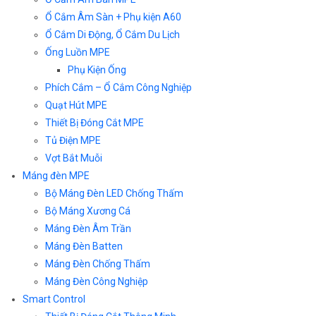
Ổ Cắm Âm Sàn + Phụ kiện A60
Ổ Cắm Di Động, Ổ Cắm Du Lịch
Ống Luồn MPE
Phụ Kiện Ống
Phích Cắm – Ổ Cắm Công Nghiệp
Quạt Hút MPE
Thiết Bị Đóng Cắt MPE
Tủ Điện MPE
Vợt Bắt Muỗi
Máng đèn MPE
Bộ Máng Đèn LED Chống Thấm
Bộ Máng Xương Cá
Máng Đèn Âm Trần
Máng Đèn Batten
Máng Đèn Chống Thấm
Máng Đèn Công Nghiệp
Smart Control