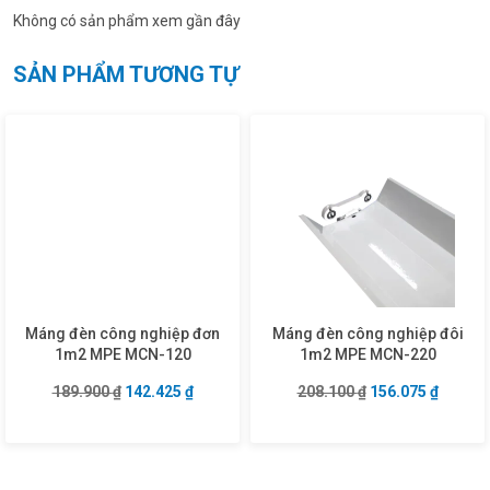
Không có sản phẩm xem gần đây
SẢN PHẨM TƯƠNG TỰ
Máng đèn công nghiệp đơn
Máng đèn công nghiệp đôi
1m2 MPE MCN-120
1m2 MPE MCN-220
Giá gốc là: 189.900 ₫.
Giá hiện tại là: 142.425 ₫.
Giá gốc là: 208.1
Giá hiện
189.900
₫
142.425
₫
208.100
₫
156.075
₫