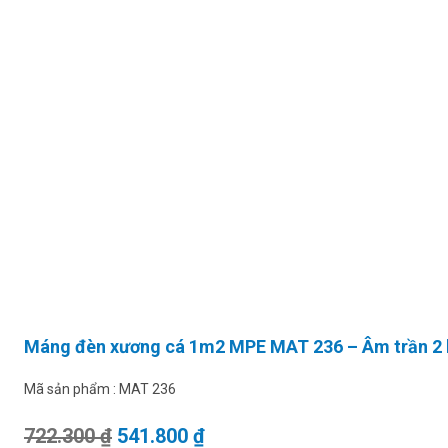
Máng đèn xương cá 1m2 MPE MAT 236 – Âm trần 2
Mã sản phẩm :
MAT 236
Giá gốc là: 722.300 ₫.
Giá hiện tại là: 541.800 ₫.
722.300
₫
541.800
₫