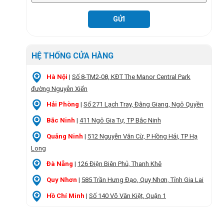
HỆ THỐNG CỬA HÀNG
Hà Nội
|
Số 8-TM2-08, KĐT The Manor Central Park
đường Nguyễn Xiển
Hải Phòng
|
Số 271 Lạch Tray, Đằng Giang, Ngô Quyền
Bắc Ninh
|
411 Ngô Gia Tự, TP Bắc Ninh
Quảng Ninh
|
512 Nguyễn Văn Cừ, P Hồng Hải, TP Hạ
Long
Đà Nẵng
|
126 Điện Biên Phủ, Thanh Khê
Quy Nhơn
|
585 Trần Hưng Đạo, Quy Nhơn, Tỉnh Gia Lai
Hồ Chí Minh
|
Số 140 Võ Văn Kiệt, Quận 1