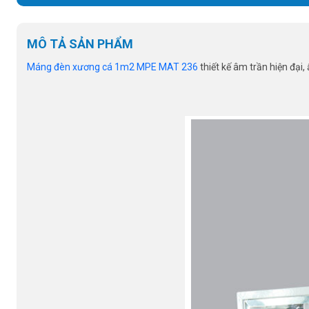
MÔ TẢ SẢN PHẨM
Máng đèn xương cá 1m2 MPE MAT 236
thiết kế âm trần hiện đại