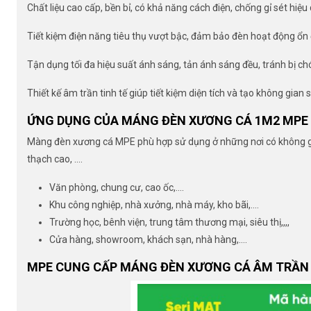
Chất liệu cao cấp, bền bỉ, có khả năng cách điện, chống gỉ sét hiệu
Tiết kiệm điện năng tiêu thụ vượt bậc, đảm bảo đèn hoạt động ổn 
Tận dụng tối đa hiệu suất ánh sáng, tản ánh sáng đều, tránh bị ch
Thiết kế âm trần tinh tế giúp tiết kiệm diện tích và tạo không gian 
ỨNG DỤNG CỦA MÁNG ĐÈN XƯƠNG CÁ 1M2 MPE 
Màng đèn xương cá MPE phù hợp sử dụng ở những nơi có không gian 
thạch cao, ….
Văn phòng, chung cư, cao ốc,….
Khu công nghiệp, nhà xưởng, nhà máy, kho bãi,….
Trường học, bênh viện, trung tâm thương mại, siêu thị,,,,
Cửa hàng, showroom, khách sạn, nhà hàng,….
MPE CUNG CẤP MÁNG ĐÈN XƯƠNG CÁ ÂM TRẦN