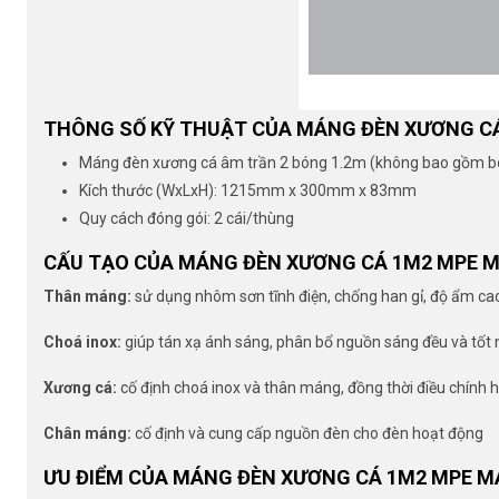
THÔNG SỐ KỸ THUẬT CỦA MÁNG ĐÈN XƯƠNG CÁ
Máng đèn xương cá âm trần 2 bóng 1.2m (không bao gồm b
Kích thước (WxLxH): 1215mm x 300mm x 83mm
Quy cách đóng gói: 2 cái/thùng
CẤU TẠO CỦA MÁNG ĐÈN XƯƠNG CÁ 1M2 MPE M
Thân máng:
sử dụng nhôm sơn tĩnh điện, chống han gỉ, độ ẩm cao
Choá inox:
giúp tán xạ ánh sáng, phân bổ nguồn sáng đều và tốt 
Xương cá:
cố định choá inox và thân máng, đồng thời điều chính
Chân máng:
cố định và cung cấp nguồn đèn cho đèn hoạt động
ƯU ĐIỂM CỦA MÁNG ĐÈN XƯƠNG CÁ 1M2 MPE M