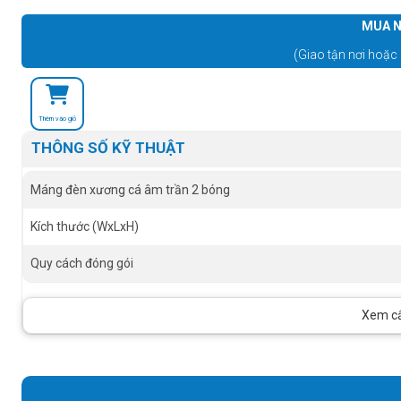
MUA N
(Giao tận nơi hoặc 
Thêm vào giỏ
THÔNG SỐ KỸ THUẬT
Máng đèn xương cá âm trần 2 bóng
Kích thước (WxLxH)
Quy cách đóng gói
Xem cấu