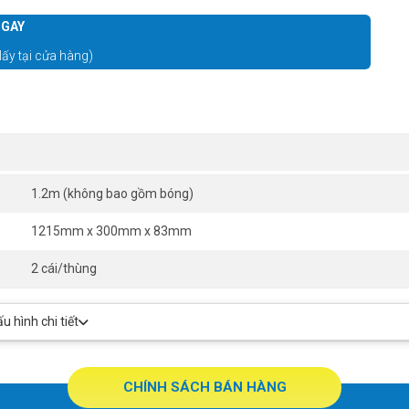
GAY
lấy tại cửa hàng)
1.2m (không bao gồm bóng)
1215mm x 300mm x 83mm
2 cái/thùng
 hình chi tiết
CHÍNH SÁCH BÁN HÀNG