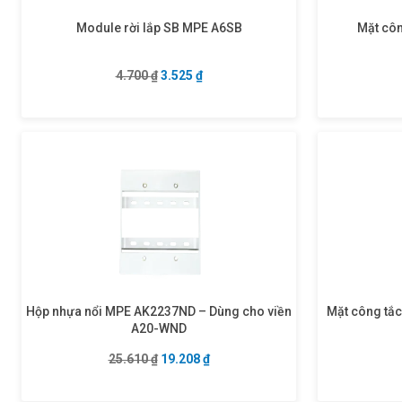
Module rời lắp SB MPE A6SB
Mặt cô
Giá gốc là: 4.700 ₫.
Giá hiện tại là: 3.525 ₫.
4.700
₫
3.525
₫
Hộp nhựa nổi MPE AK2237ND – Dùng cho viền
Mặt công tắc
A20-WND
Giá gốc là: 25.610 ₫.
Giá hiện tại là: 19.208 ₫.
25.610
₫
19.208
₫