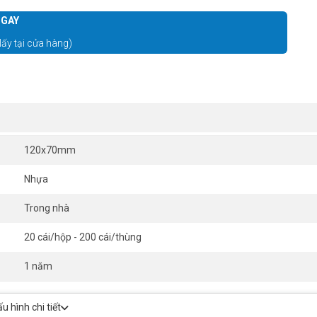
GAY
lấy tại cửa hàng)
120x70mm
Nhựa
Trong nhà
20 cái/hộp - 200 cái/thùng
1 năm
 hình chi tiết