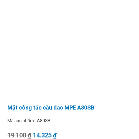
Mặt công tắc cầu dao MPE A80SB
Mã sản phẩm :
A80SB
Giá gốc là: 19.100 ₫.
Giá hiện tại là: 14.325 ₫.
19.100
₫
14.325
₫