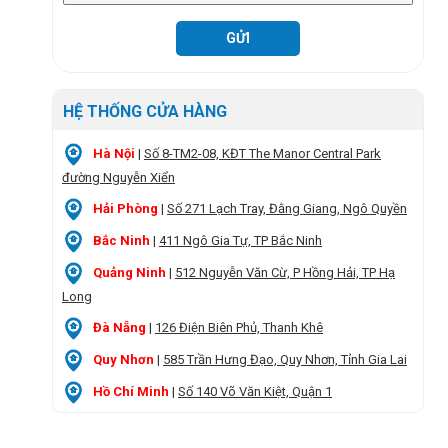
HỆ THỐNG CỬA HÀNG
Hà Nội
|
Số 8-TM2-08, KĐT The Manor Central Park
đường Nguyễn Xiển
Hải Phòng
|
Số 271 Lạch Tray, Đằng Giang, Ngô Quyền
Bắc Ninh
|
411 Ngô Gia Tự, TP Bắc Ninh
Quảng Ninh
|
512 Nguyễn Văn Cừ, P Hồng Hải, TP Hạ
Long
Đà Nẵng
|
126 Điện Biên Phủ, Thanh Khê
Quy Nhơn
|
585 Trần Hưng Đạo, Quy Nhơn, Tỉnh Gia Lai
Hồ Chí Minh
|
Số 140 Võ Văn Kiệt, Quận 1