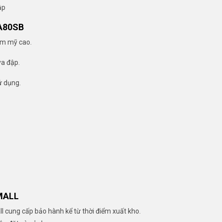
ập
A80SB
hẩm mỹ cao.
va đập.
ử dụng.
MALL
 cung cấp bảo hành kể từ thời điểm xuất kho.