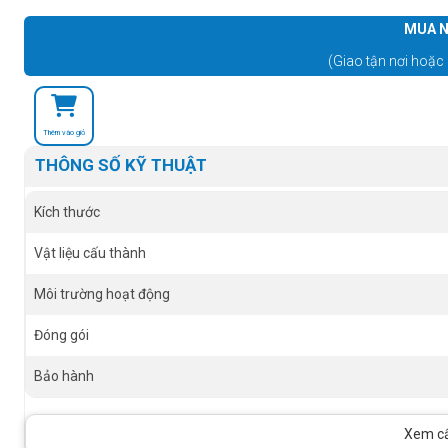
MUA N
(Giao tận nơi hoặc 
Thêm vào giỏ
THÔNG SỐ KỸ THUẬT
Kích thước
Vật liệu cấu thành
Môi trường hoạt động
Đóng gói
Bảo hành
Xem cấu