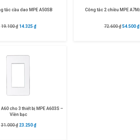
ng tắc cầu dao MPE A50SB
Công tắc 2 chiều MPE A7M/
Giá gốc là: 19.100 ₫.
Giá hiện tại là: 14.325 ₫.
Giá gốc l
19.100
₫
14.325
₫
72.600
₫
54.500
₫
 A60 cho 3 thiết bị MPE A603S –
Viền bạc
Giá gốc là: 31.000 ₫.
Giá hiện tại là: 23.250 ₫.
31.000
₫
23.250
₫