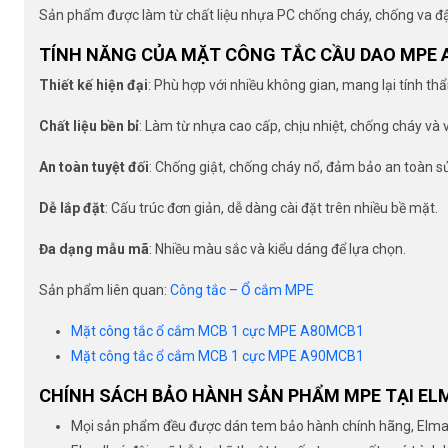
Sản phẩm được làm từ chất liệu nhựa PC chống cháy, chống va đ
TÍNH NĂNG CỦA MẶT CÔNG TẮC CẦU DAO MPE 
Thiết kế hiện đại
: Phù hợp với nhiều không gian, mang lại tính t
Chất liệu bền bỉ
: Làm từ nhựa cao cấp, chịu nhiệt, chống cháy và 
An toàn tuyệt đối
: Chống giật, chống cháy nổ, đảm bảo an toàn s
Dễ lắp đặt
: Cấu trúc đơn giản, dễ dàng cài đặt trên nhiều bề mặt.
Đa dạng mẫu mã
: Nhiều màu sắc và kiểu dáng để lựa chọn.
Sản phẩm liên quan:
Công tắc – Ổ cắm MPE
Mặt công tắc ổ cắm MCB 1 cực MPE A80MCB1
Mặt công tắc ổ cắm MCB 1 cực MPE A90MCB1
CHÍNH SÁCH BẢO HÀNH SẢN PHẨM MPE TẠI EL
Mọi sản phẩm đều được dán tem bảo hành chính hãng, Elmall