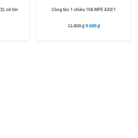
2L cỡ lớn
Công tắc 1 chiều 10A MPE A30/1
à: 72.600 ₫.
Giá hiện tại là: 54.500 ₫.
Giá gốc là: 12.800 ₫.
Giá hiện tại là: 9.60
12.800
₫
9.600
₫