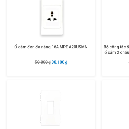
Ổ cắm đơn đa năng 16A MPE A20USMN
Bộ công tắc ổ
ổ cắm 2 chấ
Giá gốc là: 50.800 ₫.
Giá hiện tại là: 38.100 ₫.
50.800
₫
38.100
₫