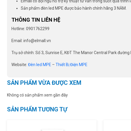
Elmall có đội ngũ hỗ trợ kỹ thuật tư vấn trong suốt quá trình 
Sản phẩm đèn led MPE được bảo hành chính hãng 3 NĂM.
THÔNG TIN LIÊN HỆ
Hotline: 0901762299
Email: info@elmall.vn
Trụ sở chính: Số 3, Sunrise E, KĐT The Manor Central Park đường N
Website:
Đèn led MPE
–
Thiết Bị Điện MPE
SẢN PHẨM VỪA ĐƯỢC XEM
Không có sản phẩm xem gần đây
SẢN PHẨM TƯƠNG TỰ