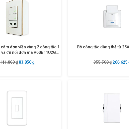
 cắm đơn viền vàng 2 công tắc 1
Bộ công tắc dùng thẻ từ 25
u và đế nổi đơn mã A60B11U2GV
(Vặn vít)
Giá gốc là: 111.800 ₫.
Giá hiện tại là: 83.850 ₫.
Giá gốc l
111.800
₫
83.850
₫
355.500
₫
266.625