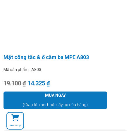
Mặt công tắc & ổ cắm ba MPE A803
Mã sản phẩm :
A803
Giá gốc là: 19.100 ₫.
Giá hiện tại là: 14.325 ₫.
19.100
₫
14.325
₫
MUA NGAY
(Giao tận nơi hoặc lấy tại cửa hàng)
Thêm vào giỏ