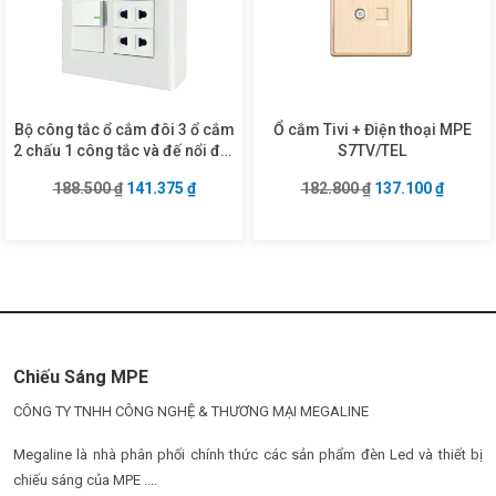
Bộ công tắc ổ cắm đôi 3 ổ cắm
Ổ cắm Tivi + Điện thoại MPE
2 chấu 1 công tắc và đế nổi đôi
S7TV/TEL
mã A60B23U1V (Vặn vít)
Giá gốc là: 188.500 ₫.
Giá hiện tại là: 141.375 ₫.
Giá gốc là: 182.8
Giá hiện
188.500
₫
141.375
₫
182.800
₫
137.100
₫
Chiếu Sáng MPE
CÔNG TY TNHH CÔNG NGHỆ & THƯƠNG MẠI MEGALINE
Megaline là nhà phân phối chính thức các sản phẩm đèn Led và thiết bị
chiếu sáng của MPE ....