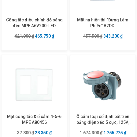
Công tắc điều chỉnh độ sáng
Mặt nạ hiển thị “Đừng Làm
đèn MPE A6V200-LED
Phiền” B2DDI
(Dimmer)
Giá gốc là: 621.000 ₫.
Giá hiện tại là: 465.750 ₫.
Giá gốc là: 457.5
Giá hiện
621.000
₫
465.750
₫
457.500
₫
343.200
₫
Mặt công tắc & ổ cắm 4-5-6
Ổ cắm loại cố định bắt trên
MPE A80456
bảng điện xéo 5 cực, 125A,
IP67 mã MPN2-4452
Giá gốc là: 37.800 ₫.
Giá hiện tại là: 28.350 ₫.
Giá gốc là: 1.674
Giá hi
37.800
₫
28.350
₫
1.674.300
₫
1.255.725
₫