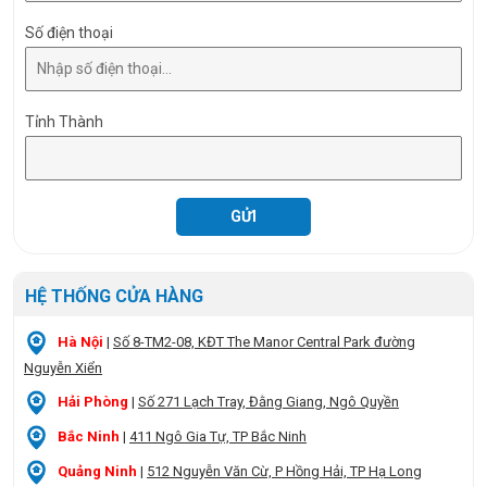
Số điện thoại
Tỉnh Thành
HỆ THỐNG CỬA HÀNG
Hà Nội
|
Số 8-TM2-08, KĐT The Manor Central Park đường
Nguyễn Xiển
Hải Phòng
|
Số 271 Lạch Tray, Đằng Giang, Ngô Quyền
Bắc Ninh
|
411 Ngô Gia Tự, TP Bắc Ninh
Quảng Ninh
|
512 Nguyễn Văn Cừ, P Hồng Hải, TP Hạ Long