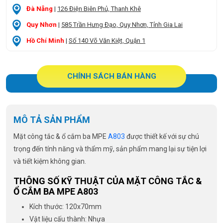
Đà Nẵng
|
126 Điện Biên Phủ, Thanh Khê
Quy Nhơn
|
585 Trần Hưng Đạo, Quy Nhơn, Tỉnh Gia Lai
Hồ Chí Minh
|
Số 140 Võ Văn Kiệt, Quận 1
CHÍNH SÁCH BÁN HÀNG
MÔ TẢ SẢN PHẨM
Mặt công tắc & ổ cắm ba MPE
A803
được thiết kế với sự chú
trọng đến tính năng và thẩm mỹ, sản phẩm mang lại sự tiện lợi
và tiết kiệm không gian.
THÔNG SỐ KỸ THUẬT CỦA MẶT CÔNG TẮC &
Ổ CẮM BA MPE A803
Kích thước: 120x70mm
Vật liệu cấu thành: Nhựa