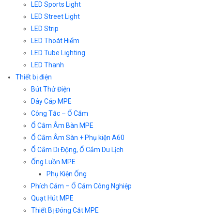
LED Sports Light
LED Street Light
LED Strip
LED Thoát Hiểm
LED Tube Lighting
LED Thanh
Thiết bị điện
Bút Thử Điện
Dây Cáp MPE
Công Tắc – Ổ Cắm
Ổ Cắm Âm Bàn MPE
Ổ Cắm Âm Sàn + Phụ kiện A60
Ổ Cắm Di Động, Ổ Cắm Du Lịch
Ống Luồn MPE
Phụ Kiện Ống
Phích Cắm – Ổ Cắm Công Nghiệp
Quạt Hút MPE
Thiết Bị Đóng Cắt MPE