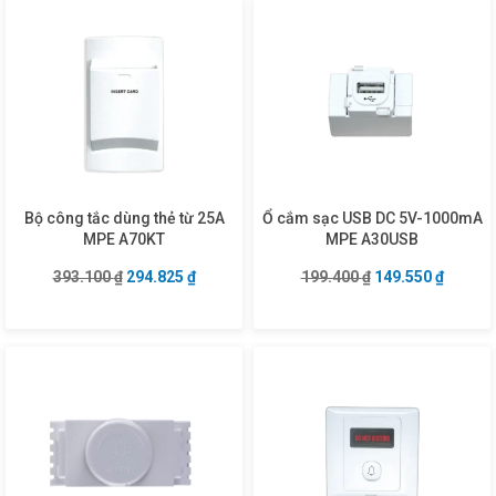
Bộ công tắc dùng thẻ từ 25A
Ổ cắm sạc USB DC 5V-1000mA
MPE A70KT
MPE A30USB
Giá gốc là: 393.100 ₫.
Giá hiện tại là: 294.825 ₫.
Giá gốc là: 199.4
Giá hiện
393.100
₫
294.825
₫
199.400
₫
149.550
₫