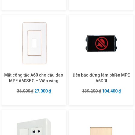
Mặt công tắc A60 cho cầu dao
Đèn báo đừng làm phiền MPE
MPE A60SBG – Viền vàng
A6DDI
Giá gốc là: 36.000 ₫.
Giá hiện tại là: 27.000 ₫.
Giá gốc là: 139.2
Giá hiện
36.000
₫
27.000
₫
139.200
₫
104.400
₫