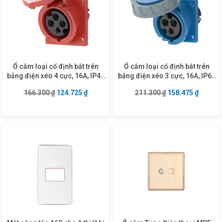
Ổ cắm loại cố định bắt trên
Ổ cắm loại cố định bắt trên
bảng điện xéo 4 cực, 16A, IP44
bảng điện xéo 3 cực, 16A, IP67
mã MPN2-414
mã MPN2-4132
Giá gốc là: 166.300 ₫.
Giá hiện tại là: 124.725 ₫.
Giá gốc là: 211.3
Giá hiện
166.300
₫
124.725
₫
211.300
₫
158.475
₫