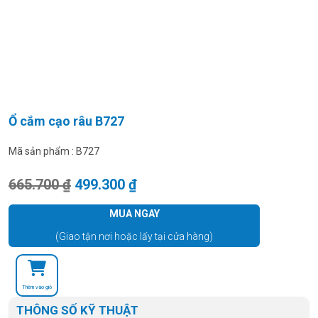
Ổ cắm cạo râu B727
Mã sản phẩm :
B727
Giá gốc là: 665.700 ₫.
Giá hiện tại là: 499.300 ₫.
665.700
₫
499.300
₫
MUA NGAY
(Giao tận nơi hoặc lấy tại cửa hàng)
Thêm vào giỏ
THÔNG SỐ KỸ THUẬT