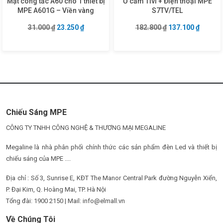
Mặt công tắc A60 cho 1 thiết bị
Ổ cắm Tivi + Điện thoại MPE
MPE A601G – Viền vàng
S7TV/TEL
Giá gốc là: 31.000 ₫.
Giá hiện tại là: 23.250 ₫.
Giá gốc là: 182.8
Giá hiện
31.000
₫
23.250
₫
182.800
₫
137.100
₫
Chiếu Sáng MPE
CÔNG TY TNHH CÔNG NGHỆ & THƯƠNG MẠI MEGALINE
Megaline là nhà phân phối chính thức các sản phẩm đèn Led và thiết bị
chiếu sáng của MPE ....
Địa chỉ : Số 3, Sunrise E, KĐT The Manor Central Park đường Nguyễn Xiển,
P. Đại Kim, Q. Hoàng Mai, TP. Hà Nội
Tổng đài: 1900 2150 | Mail: info@elmall.vn
Về Chúng Tôi