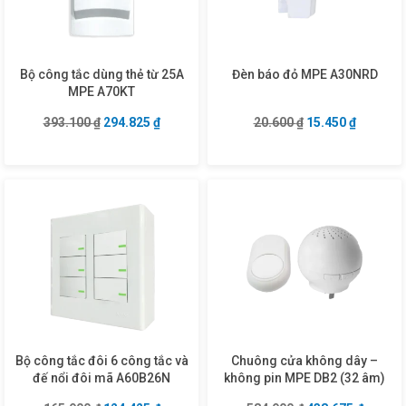
Bộ công tắc dùng thẻ từ 25A
Đèn báo đỏ MPE A30NRD
MPE A70KT
Giá gốc là: 393.100 ₫.
Giá hiện tại là: 294.825 ₫.
Giá gốc là: 20.60
Giá hiện 
393.100
₫
294.825
₫
20.600
₫
15.450
₫
Bộ công tắc đôi 6 công tắc và
Chuông cửa không dây –
đế nổi đôi mã A60B26N
không pin MPE DB2 (32 âm)