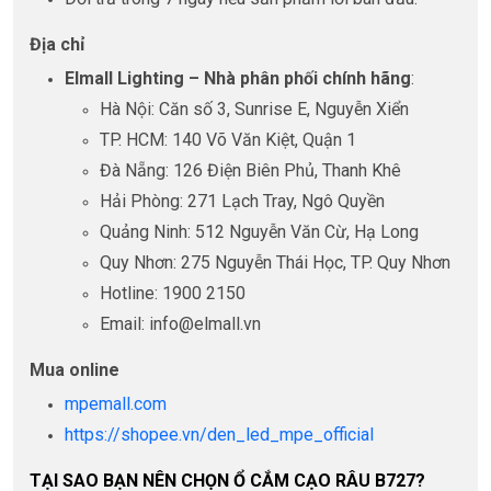
Địa chỉ
Elmall Lighting – Nhà phân phối chính hãng
:
Hà Nội: Căn số 3, Sunrise E, Nguyễn Xiển
TP. HCM: 140 Võ Văn Kiệt, Quận 1
Đà Nẵng: 126 Điện Biên Phủ, Thanh Khê
Hải Phòng: 271 Lạch Tray, Ngô Quyền
Quảng Ninh: 512 Nguyễn Văn Cừ, Hạ Long
Quy Nhơn: 275 Nguyễn Thái Học, TP. Quy Nhơn
Hotline: 1900 2150
Email: info@elmall.vn
Mua online
mpemall.com
https://shopee.vn/den_led_mpe_official
TẠI SAO BẠN NÊN CHỌN Ổ CẮM CẠO RÂU B727?