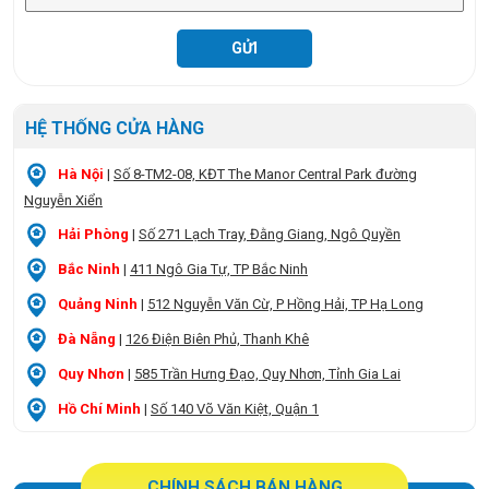
HỆ THỐNG CỬA HÀNG
Hà Nội
|
Số 8-TM2-08, KĐT The Manor Central Park đường
Nguyễn Xiển
Hải Phòng
|
Số 271 Lạch Tray, Đằng Giang, Ngô Quyền
Bắc Ninh
|
411 Ngô Gia Tự, TP Bắc Ninh
Quảng Ninh
|
512 Nguyễn Văn Cừ, P Hồng Hải, TP Hạ Long
Đà Nẵng
|
126 Điện Biên Phủ, Thanh Khê
Quy Nhơn
|
585 Trần Hưng Đạo, Quy Nhơn, Tỉnh Gia Lai
Hồ Chí Minh
|
Số 140 Võ Văn Kiệt, Quận 1
CHÍNH SÁCH BÁN HÀNG