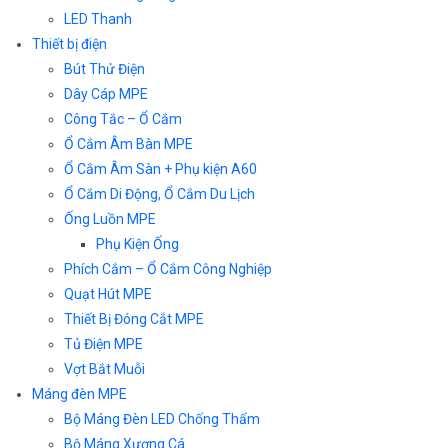
LED Thanh
Thiết bị điện
Bút Thử Điện
Dây Cáp MPE
Công Tắc – Ổ Cắm
Ổ Cắm Âm Bàn MPE
Ổ Cắm Âm Sàn + Phụ kiện A60
Ổ Cắm Di Động, Ổ Cắm Du Lịch
Ống Luồn MPE
Phụ Kiện Ống
Phích Cắm – Ổ Cắm Công Nghiệp
Quạt Hút MPE
Thiết Bị Đóng Cắt MPE
Tủ Điện MPE
Vợt Bắt Muỗi
Máng đèn MPE
Bộ Máng Đèn LED Chống Thấm
Bộ Máng Xương Cá