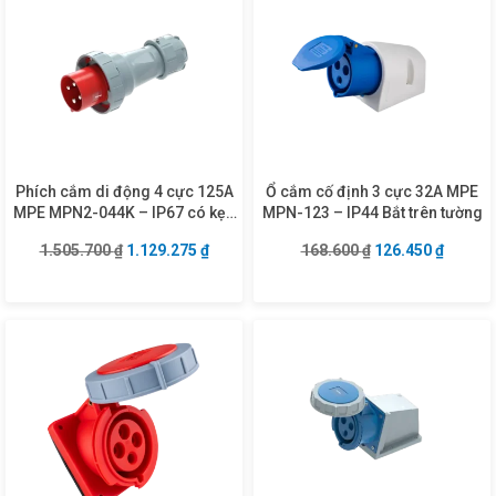
Phích cắm di động 4 cực 125A
Ổ cắm cố định 3 cực 32A MPE
MPE MPN2-044K – IP67 có kẹp
MPN-123 – IP44 Bắt trên tường
giữ dây
Giá gốc là: 1.505.700 ₫.
Giá hiện tại là: 1.129.275 ₫.
Giá gốc là: 168.6
Giá hiện
1.505.700
₫
1.129.275
₫
168.600
₫
126.450
₫