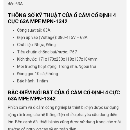
đến 63A.
THÔNG SỐ KỸ THUẬT CỦA Ổ CẮM CỐ ĐỊNH 4
CỰC 63A MPE MPN-1342
Công suất tải: 63A
Điện áp vào (Voltage): 380-415V – 63A
Chất liệu: Nhựa, Đồng
Tiêu chuẩn chống bụi/nước: IP67
Kích thước: 171x170x250x118x137x104mm
Môi trường hoạt động: Trong nhà, Ngoài trời
Đóng gói: 10 cái/thùng
Bảo hành: 1 năm
ĐẶC ĐIỂM NỔI BẬT CỦA Ổ CẮM CỐ ĐỊNH 4 CỰC
63A MPE MPN-1342
Phích cắm và ổ cắm công nghiệp là thiết bị điện được sử dụng
rộng rãi trong các hệ thống điện nhiều pha yêu cầu dòng điện
lớn. Bên cạnh đó, thiết bị này cũng được sử dụng trong các môi
trường có nguy cơ cao về an toàn điện.