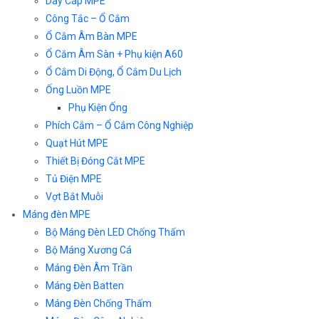
Dây Cáp MPE
Công Tắc – Ổ Cắm
Ổ Cắm Âm Bàn MPE
Ổ Cắm Âm Sàn + Phụ kiện A60
Ổ Cắm Di Động, Ổ Cắm Du Lịch
Ống Luồn MPE
Phụ Kiện Ống
Phích Cắm – Ổ Cắm Công Nghiệp
Quạt Hút MPE
Thiết Bị Đóng Cắt MPE
Tủ Điện MPE
Vợt Bắt Muỗi
Máng đèn MPE
Bộ Máng Đèn LED Chống Thấm
Bộ Máng Xương Cá
Máng Đèn Âm Trần
Máng Đèn Batten
Máng Đèn Chống Thấm