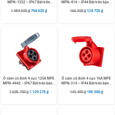
MPN-1352 – IP67 Bắt trên
MPN-414 – IP44 Bắt trên bảng
tường
điện xéo
Giá gốc là: 1.059.500 ₫.
Giá hiện tại là: 794.625 ₫.
Giá gốc là: 166.3
Giá hiện
1.059.500
₫
794.625
₫
166.300
₫
124.725
₫
Ổ cắm cố định 4 cực 125A MPE
Ổ cắm cố định 4 cực 16A MPE
MPN-4442 – IP67 Bắt trên bảng
MPN-314 – IP44 Bắt trên bảng
điện xéo
điện
Giá gốc là: 1.505.700 ₫.
Giá hiện tại là: 1.129.275 ₫.
Giá gốc là: 140.4
Giá hiện
1.505.700
₫
1.129.275
₫
140.400
₫
105.300
₫