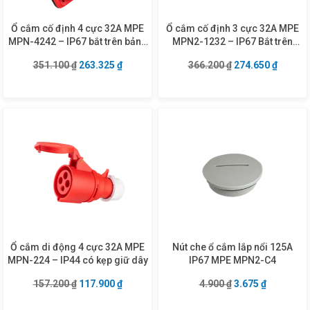
Ổ cắm cố định 4 cực 32A MPE
Ổ cắm cố định 3 cực 32A MPE
MPN-4242 – IP67 bắt trên bảng
MPN2-1232 – IP67 Bắt trên
điện xéo
tường
Giá gốc là: 351.100 ₫.
Giá hiện tại là: 263.325 ₫.
Giá gốc là: 366.2
Giá hiện
351.100
₫
263.325
₫
366.200
₫
274.650
₫
Ổ cắm di động 4 cực 32A MPE
Nút che ổ cắm lắp nổi 125A
MPN-224 – IP44 có kẹp giữ dây
IP67 MPE MPN2-C4
Giá gốc là: 157.200 ₫.
Giá hiện tại là: 117.900 ₫.
Giá gốc là: 4.900 
Giá hiện tạ
157.200
₫
117.900
₫
4.900
₫
3.675
₫