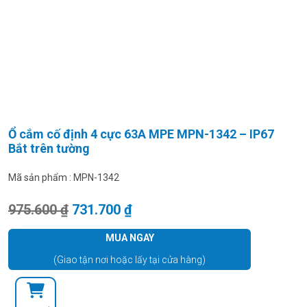
Ổ cắm cố định 4 cực 63A MPE MPN-1342 – IP67
Bắt trên tường
Mã sản phẩm :
MPN-1342
Giá gốc là: 975.600 ₫.
Giá hiện tại là: 731.700 ₫.
975.600
₫
731.700
₫
MUA NGAY
(Giao tận nơi hoặc lấy tại cửa hàng)