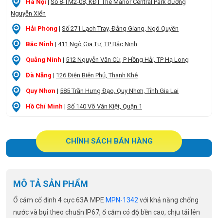
Hà Nội
|
Số 8-TM2-08, KĐT The Manor Central Park đường
Nguyễn Xiển
Hải Phòng
|
Số 271 Lạch Tray, Đằng Giang, Ngô Quyền
Bắc Ninh
|
411 Ngô Gia Tự, TP Bắc Ninh
Quảng Ninh
|
512 Nguyễn Văn Cừ, P Hồng Hải, TP Hạ Long
Đà Nẵng
|
126 Điện Biên Phủ, Thanh Khê
Quy Nhơn
|
585 Trần Hưng Đạo, Quy Nhơn, Tỉnh Gia Lai
Hồ Chí Minh
|
Số 140 Võ Văn Kiệt, Quận 1
CHÍNH SÁCH BÁN HÀNG
MÔ TẢ SẢN PHẨM
Ổ cắm cố định 4 cực 63A MPE
MPN-1342
với khả năng chống
nước và bụi theo chuẩn IP67, ổ cắm có độ bền cao, chịu tải lên