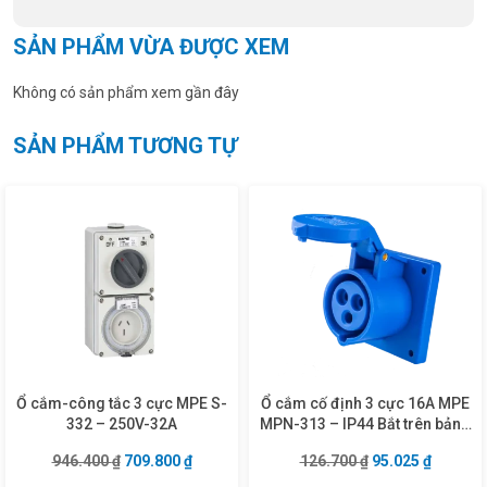
SẢN PHẨM VỪA ĐƯỢC XEM
Không có sản phẩm xem gần đây
SẢN PHẨM TƯƠNG TỰ
Ổ cắm-công tắc 3 cực MPE S-
Ổ cắm cố định 3 cực 16A MPE
332 – 250V-32A
MPN-313 – IP44 Bắt trên bảng
điện
Giá gốc là: 946.400 ₫.
Giá hiện tại là: 709.800 ₫.
Giá gốc là: 126.7
Giá hiện
946.400
₫
709.800
₫
126.700
₫
95.025
₫