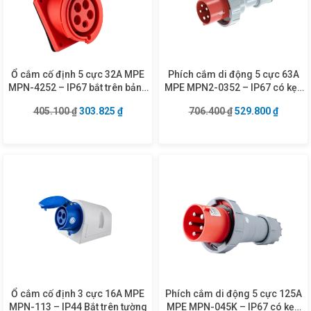
Ổ cắm cố định 5 cực 32A MPE
Phích cắm di động 5 cực 63A
MPN-4252 – IP67 bắt trên bảng
MPE MPN2-0352 – IP67 có kẹp
điện xéo
giữ dây
Giá gốc là: 405.100 ₫.
Giá hiện tại là: 303.825 ₫.
Giá gốc là: 706.4
Giá hiện
405.100
₫
303.825
₫
706.400
₫
529.800
₫
Ổ cắm cố định 3 cực 16A MPE
Phích cắm di động 5 cực 125A
MPN-113 – IP44 Bắt trên tường
MPE MPN-045K – IP67 có kẹp