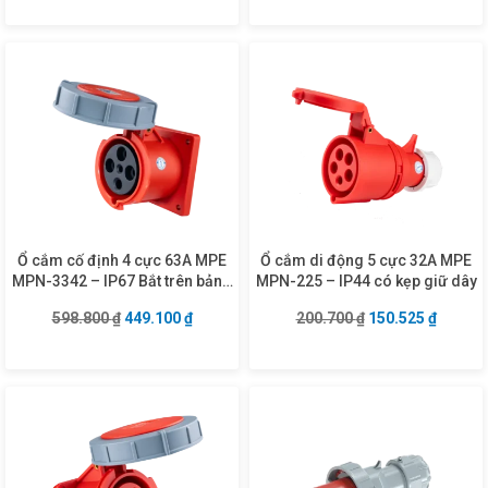
Ổ cắm cố định 4 cực 63A MPE
Ổ cắm di động 5 cực 32A MPE
MPN-3342 – IP67 Bắt trên bảng
MPN-225 – IP44 có kẹp giữ dây
điện
Giá gốc là: 598.800 ₫.
Giá hiện tại là: 449.100 ₫.
Giá gốc là: 200.7
Giá hiện
598.800
₫
449.100
₫
200.700
₫
150.525
₫