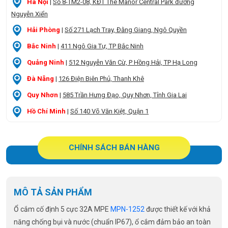
Hà Nội
|
Số 8-TM2-08, KĐT The Manor Central Park đường
Nguyễn Xiển
Hải Phòng
|
Số 271 Lạch Tray, Đằng Giang, Ngô Quyền
Bắc Ninh
|
411 Ngô Gia Tự, TP Bắc Ninh
Quảng Ninh
|
512 Nguyễn Văn Cừ, P Hồng Hải, TP Hạ Long
Đà Nẵng
|
126 Điện Biên Phủ, Thanh Khê
Quy Nhơn
|
585 Trần Hưng Đạo, Quy Nhơn, Tỉnh Gia Lai
Hồ Chí Minh
|
Số 140 Võ Văn Kiệt, Quận 1
CHÍNH SÁCH BÁN HÀNG
MÔ TẢ SẢN PHẨM
Ổ cắm cố định 5 cực 32A MPE
MPN-1252
được thiết kế với khả
năng chống bụi và nước (chuẩn IP67), ổ cắm đảm bảo an toàn