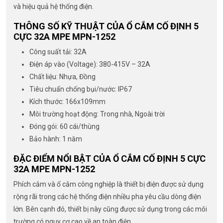
và hiệu quả hệ thống điện.
THÔNG SỐ KỸ THUẬT CỦA Ổ CẮM CỐ ĐỊNH 5
CỰC 32A MPE MPN-1252
Công suất tải: 32A
Điện áp vào (Voltage): 380-415V – 32A
Chất liệu: Nhựa, Đồng
Tiêu chuẩn chống bụi/nước: IP67
Kích thước: 166x109mm
Môi trường hoạt động: Trong nhà, Ngoài trời
Đóng gói: 60 cái/thùng
Bảo hành: 1 năm
ĐẶC ĐIỂM NỔI BẬT CỦA Ổ CẮM CỐ ĐỊNH 5 CỰC
32A MPE MPN-1252
Phích cắm và ổ cắm công nghiệp là thiết bị điện được sử dụng
rộng rãi trong các hệ thống điện nhiều pha yêu cầu dòng điện
lớn. Bên cạnh đó, thiết bị này cũng được sử dụng trong các môi
trường có nguy cơ cao về an toàn điện.