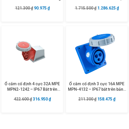
giữ dây
Giá gốc là: 121.300 ₫.
Giá hiện tại là: 90.975 ₫.
Giá gốc là: 1.715
Giá hi
121.300
₫
90.975
₫
1.715.500
₫
1.286.625
₫
Ổ cắm cố định 4 cực 32A MPE
Ổ cắm cố định 3 cực 16A MPE
MPN2-1242 – IP67 Bắt trên
MPN-4132 – IP67 bắt trên bảng
tường
điện xéo
Giá gốc là: 422.600 ₫.
Giá hiện tại là: 316.950 ₫.
Giá gốc là: 211.3
Giá hiện
422.600
₫
316.950
₫
211.300
₫
158.475
₫