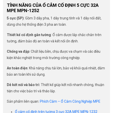
TÍNH NĂNG CỦA Ổ CẮM CỐ ĐỊNH 5 CỰC 32A
MPE MPN-1252
5 cực (5P)
: Gồm 3 dây pha, 1 dây trung tính và 1 dây nối đất,
dùng cho hệ thống điện 3 pha an toàn.
Thiết kế cố định gắn tường
: Ổ cắm được lắp chắc chắn trên
tường, đảm bảo độ an toàn và kết nối ổn định.
Chống va đập
: Chất liệu bền, chịu được va chạm và các điều
kiện khắc nghiệt trong môi trường công nghiệp.
An toàn điện
: Khả năng chịu tải lớn, bảo vệ khỏi quá nhiệt, đảm
bảo an toàn khi sử dụng.
Dễ kết nối và bảo trì
: Thiết kế giúp kết nối nhanh chóng, thuận
tiện cho việc bảo trì và tháo lắp.
Sản phẩm liên quan:
Phích Cắm – Ổ Cắm Công Nghiệp MPE
Ổ cắm cố định trên tường 3 cực 32A MPE MPN-1232