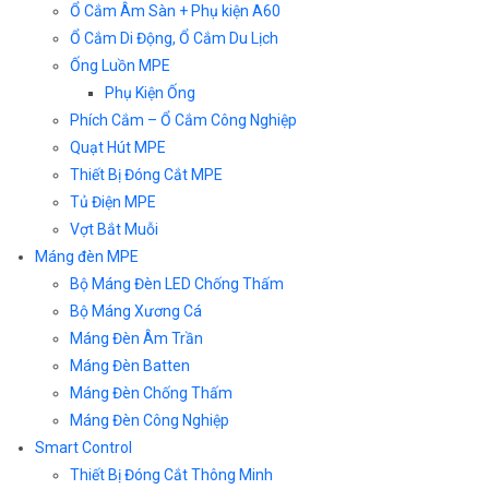
Ổ Cắm Âm Sàn + Phụ kiện A60
Ổ Cắm Di Động, Ổ Cắm Du Lịch
Ống Luồn MPE
Phụ Kiện Ống
Phích Cắm – Ổ Cắm Công Nghiệp
Quạt Hút MPE
Thiết Bị Đóng Cắt MPE
Tủ Điện MPE
Vợt Bắt Muỗi
Máng đèn MPE
Bộ Máng Đèn LED Chống Thấm
Bộ Máng Xương Cá
Máng Đèn Âm Trần
Máng Đèn Batten
Máng Đèn Chống Thấm
Máng Đèn Công Nghiệp
Smart Control
Thiết Bị Đóng Cắt Thông Minh