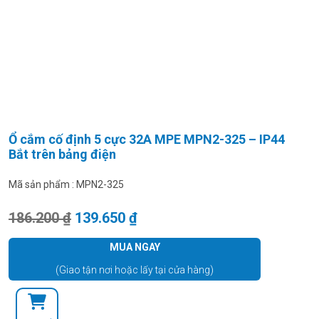
Ổ cắm cố định 5 cực 32A MPE MPN2-325 – IP44
Bắt trên bảng điện
Mã sản phẩm :
MPN2-325
Giá gốc là: 186.200 ₫.
Giá hiện tại là: 139.650 ₫.
186.200
₫
139.650
₫
MUA NGAY
(Giao tận nơi hoặc lấy tại cửa hàng)