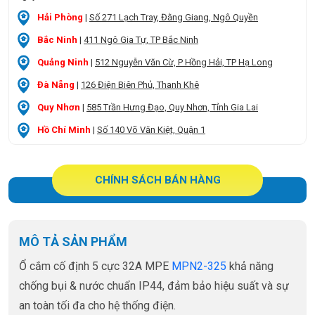
Hải Phòng
|
Số 271 Lạch Tray, Đằng Giang, Ngô Quyền
Bắc Ninh
|
411 Ngô Gia Tự, TP Bắc Ninh
Quảng Ninh
|
512 Nguyễn Văn Cừ, P Hồng Hải, TP Hạ Long
Đà Nẵng
|
126 Điện Biên Phủ, Thanh Khê
Quy Nhơn
|
585 Trần Hưng Đạo, Quy Nhơn, Tỉnh Gia Lai
Hồ Chí Minh
|
Số 140 Võ Văn Kiệt, Quận 1
CHÍNH SÁCH BÁN HÀNG
MÔ TẢ SẢN PHẨM
Ổ cắm cố định 5 cực 32A MPE
MPN2-325
khả năng
chống bụi & nước chuẩn IP44, đảm bảo hiệu suất và sự
an toàn tối đa cho hệ thống điện.