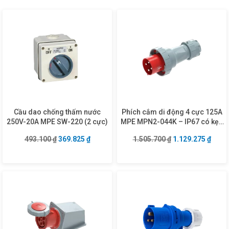
Cầu dao chống thấm nước
Phích cắm di động 4 cực 125A
250V-20A MPE SW-220 (2 cực)
MPE MPN2-044K – IP67 có kẹp
giữ dây
Giá gốc là: 493.100 ₫.
Giá hiện tại là: 369.825 ₫.
Giá gốc là: 1.505
Giá hi
493.100
₫
369.825
₫
1.505.700
₫
1.129.275
₫