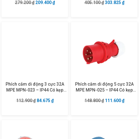
Giá gốc là: 279.200 ₫.
Giá hiện tại là: 209.400 ₫.
Giá gốc là: 405.1
Giá hiện
279.200
₫
209.400
₫
405.100
₫
303.825
₫
Phích cắm di động 3 cực 32A
Phích cắm di động 5 cực 32A
MPE MPN-023 – IP44 Có kẹp
MPE MPN-025 – IP44 Có kẹp
giữ dây
giữ dây
Giá gốc là: 112.900 ₫.
Giá hiện tại là: 84.675 ₫.
Giá gốc là: 148.8
Giá hiện
112.900
₫
84.675
₫
148.800
₫
111.600
₫