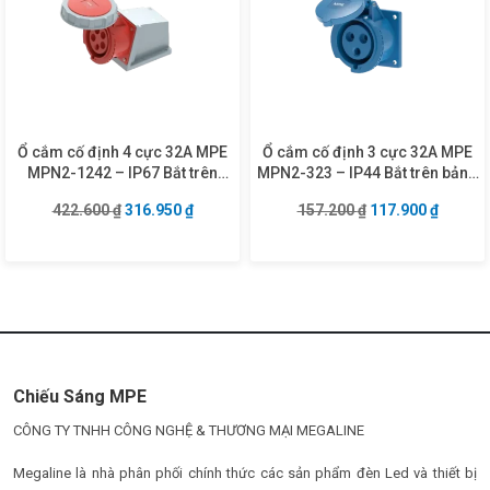
Ổ cắm cố định 4 cực 32A MPE
Ổ cắm cố định 3 cực 32A MPE
MPN2-1242 – IP67 Bắt trên
MPN2-323 – IP44 Bắt trên bảng
tường
điện
Giá gốc là: 422.600 ₫.
Giá hiện tại là: 316.950 ₫.
Giá gốc là: 157.2
Giá hiện
422.600
₫
316.950
₫
157.200
₫
117.900
₫
Chiếu Sáng MPE
CÔNG TY TNHH CÔNG NGHỆ & THƯƠNG MẠI MEGALINE
Megaline là nhà phân phối chính thức các sản phẩm đèn Led và thiết bị