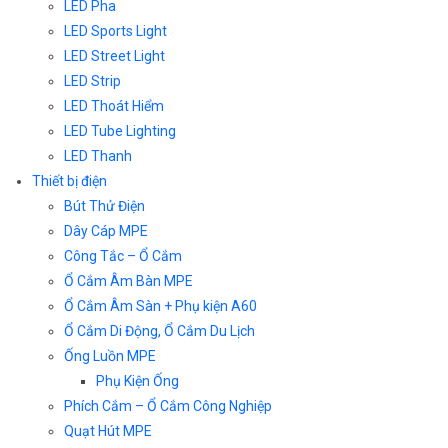
LED Pha
LED Sports Light
LED Street Light
LED Strip
LED Thoát Hiểm
LED Tube Lighting
LED Thanh
Thiết bị điện
Bút Thử Điện
Dây Cáp MPE
Công Tắc – Ổ Cắm
Ổ Cắm Âm Bàn MPE
Ổ Cắm Âm Sàn + Phụ kiện A60
Ổ Cắm Di Động, Ổ Cắm Du Lịch
Ống Luồn MPE
Phụ Kiện Ống
Phích Cắm – Ổ Cắm Công Nghiệp
Quạt Hút MPE