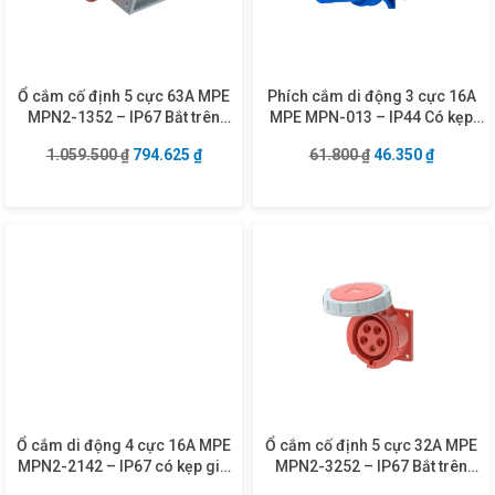
Ổ cắm cố định 5 cực 63A MPE
Phích cắm di động 3 cực 16A
MPN2-1352 – IP67 Bắt trên
MPE MPN-013 – IP44 Có kẹp
tường
giữ dây
Giá gốc là: 1.059.500 ₫.
Giá hiện tại là: 794.625 ₫.
Giá gốc là: 61.80
Giá hiện 
1.059.500
₫
794.625
₫
61.800
₫
46.350
₫
Ổ cắm di động 4 cực 16A MPE
Ổ cắm cố định 5 cực 32A MPE
MPN2-2142 – IP67 có kẹp giữ
MPN2-3252 – IP67 Bắt trên
dây
bảng điện