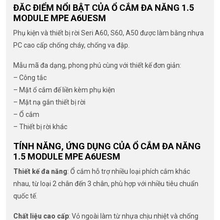
ĐĂC ĐIỂM NỔI BẬT CỦA Ổ CẮM ĐA NĂNG 1.5
MODULE MPE A6UESM
Phụ kiện và thiết bị rời Seri A60, S60, A50 được làm bằng nhựa
PC cao cấp chống cháy, chống va đập.
Mẫu mã đa dạng, phong phú cùng với thiết kế đơn giản:
– Công tắc
– Mặt ổ cắm đế liền kèm phụ kiện
– Mặt nạ gắn thiết bị rời
– Ổ cắm
– Thiết bị rời khác
TÍNH NĂNG, ỨNG DỤNG CỦA Ổ CẮM ĐA NĂNG
1.5 MODULE MPE A6UESM
Thiết kế đa năng
: Ổ cắm hỗ trợ nhiều loại phích cắm khác
nhau, từ loại 2 chân đến 3 chân, phù hợp với nhiều tiêu chuẩn
quốc tế.
Chất liệu cao cấp
: Vỏ ngoài làm từ nhựa chịu nhiệt và chống