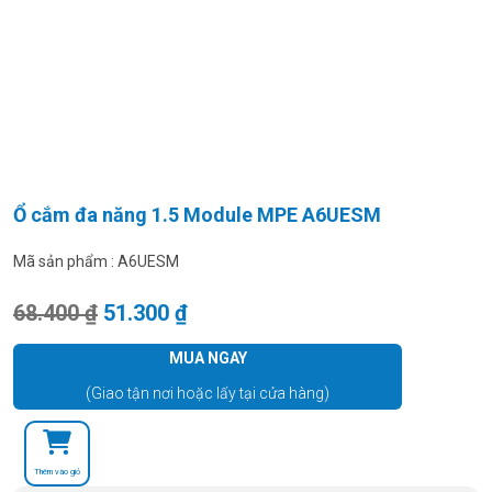
Ổ cắm đa năng 1.5 Module MPE A6UESM
Mã sản phẩm :
A6UESM
Giá gốc là: 68.400 ₫.
Giá hiện tại là: 51.300 ₫.
68.400
₫
51.300
₫
MUA NGAY
(Giao tận nơi hoặc lấy tại cửa hàng)
Thêm vào giỏ