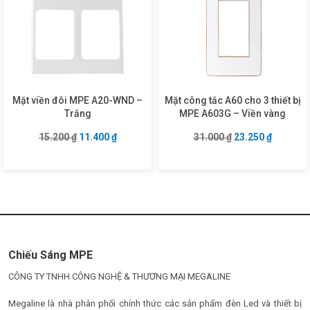
Mặt viền đôi MPE A20-WND –
Mặt công tắc A60 cho 3 thiết bị
Trắng
MPE A603G – Viền vàng
Giá gốc là: 15.200 ₫.
Giá hiện tại là: 11.400 ₫.
Giá gốc là: 31.00
Giá hiện 
15.200
₫
11.400
₫
31.000
₫
23.250
₫
Chiếu Sáng MPE
CÔNG TY TNHH CÔNG NGHỆ & THƯƠNG MẠI MEGALINE
Megaline là nhà phân phối chính thức các sản phẩm đèn Led và thiết bị