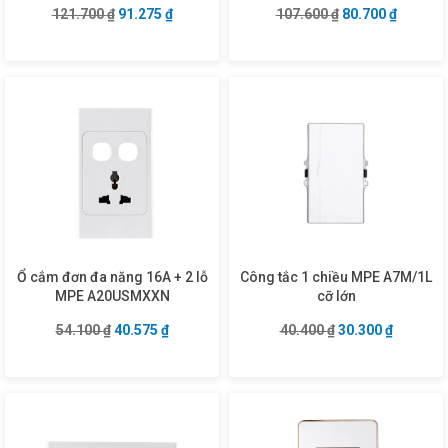
Giá gốc là: 121.700 ₫.
Giá hiện tại là: 91.275 ₫.
Giá gốc là: 107.6
Giá hiện
121.700
₫
91.275
₫
107.600
₫
80.700
₫
Ổ cắm đơn đa năng 16A + 2 lỗ
Công tắc 1 chiều MPE A7M/1L
MPE A20USMXXN
cỡ lớn
Giá gốc là: 54.100 ₫.
Giá hiện tại là: 40.575 ₫.
Giá gốc là: 40.40
Giá hiện 
54.100
₫
40.575
₫
40.400
₫
30.300
₫