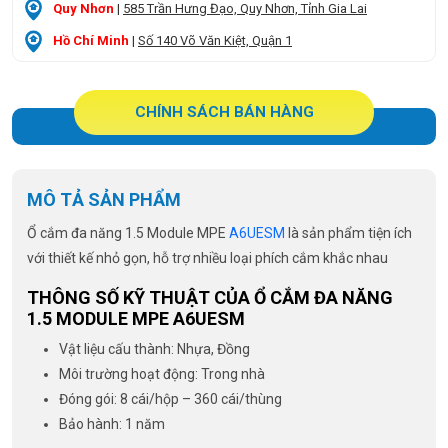
Quy Nhơn
|
585 Trần Hưng Đạo, Quy Nhơn, Tỉnh Gia Lai
Hồ Chí Minh
|
Số 140 Võ Văn Kiệt, Quận 1
CHÍNH SÁCH BÁN HÀNG
MÔ TẢ SẢN PHẨM
Ổ cắm đa năng 1.5 Module MPE
A6UESM
là sản phẩm tiện ích
với thiết kế nhỏ gọn, hỗ trợ nhiều loại phích cắm khắc nhau
THÔNG SỐ KỸ THUẬT CỦA Ổ CẮM ĐA NĂNG
1.5 MODULE MPE A6UESM
Vật liệu cấu thành: Nhựa, Đồng
Môi trường hoạt động: Trong nhà
Đóng gói: 8 cái/hộp – 360 cái/thùng
Bảo hành: 1 năm