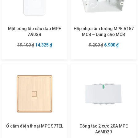
Mặt công tắc cầu dao MPE
Hộp nhựa âm tường MPE A157
A90SB
MCB – Dùng cho MCB
Giá gốc là: 19.100 ₫.
Giá hiện tại là: 14.325 ₫.
Giá gốc là: 9.200 
Giá hiện tạ
19.100
₫
14.325
₫
9.200
₫
6.900
₫
Ổ cắm điện thoại MPE S7TEL
Công tắc 2 cực 20A MPE
A6MD20