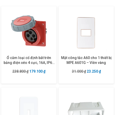
Ổ cắm loại cố định bắt trên
Mặt công tắc A60 cho 1 thiết bị
bảng điện xéo 4 cực, 16A, IP67
MPE A601G – Viền vàng
mã MPN2-4142
Giá gốc là: 238.800 ₫.
Giá hiện tại là: 179.100 ₫.
Giá gốc là: 31.00
Giá hiện 
238.800
₫
179.100
₫
31.000
₫
23.250
₫