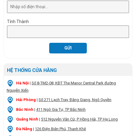
Tỉnh Thành
HỆ THỐNG CỬA HÀNG
Hà Nội
|
Số 8-TM2-08, KĐT The Manor Central Park đường
Nguyễn Xiển
Hải Phòng
|
Số 271 Lạch Tray, Đằng Giang, Ngô Quyền
Bắc Ninh
|
411 Ngô Gia Tự, TP Bắc Ninh
Quảng Ninh
|
512 Nguyễn Văn Cừ, P Hồng Hải, TP Hạ Long
Đà Nẵng
|
126 Điện Biên Phủ, Thanh Khê