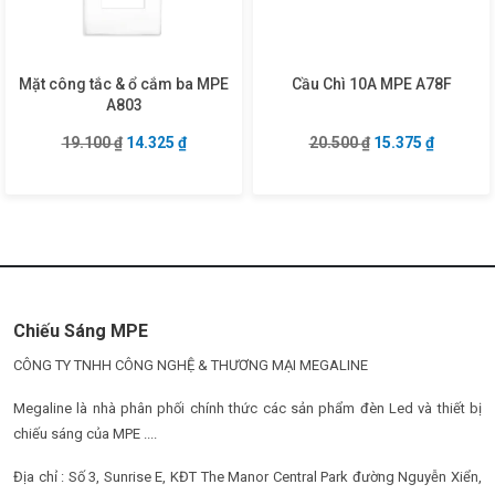
Mặt công tắc & ổ cắm ba MPE
Cầu Chì 10A MPE A78F
A803
Giá gốc là: 19.100 ₫.
Giá hiện tại là: 14.325 ₫.
Giá gốc là: 20.50
Giá hiện 
19.100
₫
14.325
₫
20.500
₫
15.375
₫
Chiếu Sáng MPE
CÔNG TY TNHH CÔNG NGHỆ & THƯƠNG MẠI MEGALINE
Megaline là nhà phân phối chính thức các sản phẩm đèn Led và thiết bị
chiếu sáng của MPE ....
Địa chỉ : Số 3, Sunrise E, KĐT The Manor Central Park đường Nguyễn Xiển,