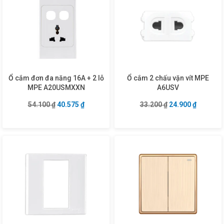
Ổ cắm đơn đa năng 16A + 2 lỗ
Ổ cắm 2 chấu vặn vít MPE
MPE A20USMXXN
A6USV
Giá gốc là: 54.100 ₫.
Giá hiện tại là: 40.575 ₫.
Giá gốc là: 33.20
Giá hiện 
54.100
₫
40.575
₫
33.200
₫
24.900
₫