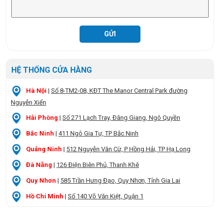
HỆ THỐNG CỬA HÀNG
Hà Nội
|
Số 8-TM2-08, KĐT The Manor Central Park đường
Nguyễn Xiển
Hải Phòng
|
Số 271 Lạch Tray, Đằng Giang, Ngô Quyền
Bắc Ninh
|
411 Ngô Gia Tự, TP Bắc Ninh
Quảng Ninh
|
512 Nguyễn Văn Cừ, P Hồng Hải, TP Hạ Long
Đà Nẵng
|
126 Điện Biên Phủ, Thanh Khê
Quy Nhơn
|
585 Trần Hưng Đạo, Quy Nhơn, Tỉnh Gia Lai
Hồ Chí Minh
|
Số 140 Võ Văn Kiệt, Quận 1