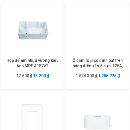
Hộp đế âm nhựa vuông kiểu
Ổ cắm loại cố định bắt trên
Anh MPE A157V2
bảng điện xéo 5 cực, 125A,
IP67 mã MPN2-4452
Giá gốc là: 17.600 ₫.
Giá hiện tại là: 13.200 ₫.
Giá gốc là: 1.674
Giá hi
17.600
₫
13.200
₫
1.674.300
₫
1.255.725
₫