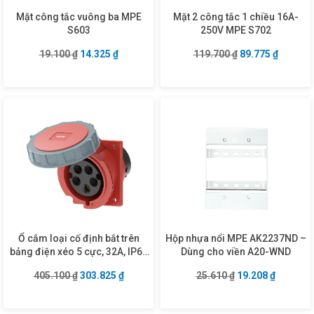
Mặt công tắc vuông ba MPE
Mặt 2 công tắc 1 chiều 16A-
S603
250V MPE S702
Giá gốc là: 19.100 ₫.
Giá hiện tại là: 14.325 ₫.
Giá gốc là: 119.7
Giá hiện
19.100
₫
14.325
₫
119.700
₫
89.775
₫
Ổ cắm loại cố định bắt trên
Hộp nhựa nổi MPE AK2237ND –
bảng điện xéo 5 cực, 32A, IP67
Dùng cho viền A20-WND
mã MPN2-4252
Giá gốc là: 405.100 ₫.
Giá hiện tại là: 303.825 ₫.
Giá gốc là: 25.61
Giá hiện 
405.100
₫
303.825
₫
25.610
₫
19.208
₫