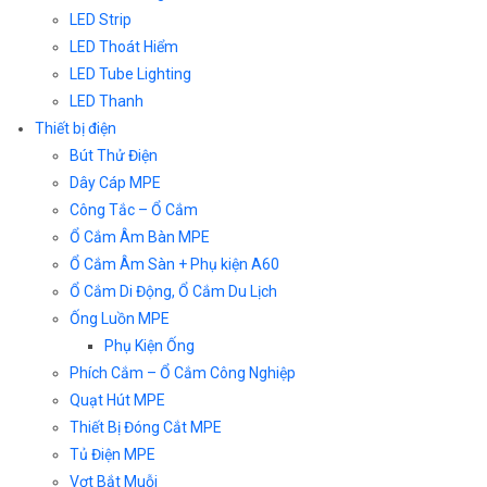
LED Strip
LED Thoát Hiểm
LED Tube Lighting
LED Thanh
Thiết bị điện
Bút Thử Điện
Dây Cáp MPE
Công Tắc – Ổ Cắm
Ổ Cắm Âm Bàn MPE
Ổ Cắm Âm Sàn + Phụ kiện A60
Ổ Cắm Di Động, Ổ Cắm Du Lịch
Ống Luồn MPE
Phụ Kiện Ống
Phích Cắm – Ổ Cắm Công Nghiệp
Quạt Hút MPE
Thiết Bị Đóng Cắt MPE
Tủ Điện MPE
Vợt Bắt Muỗi