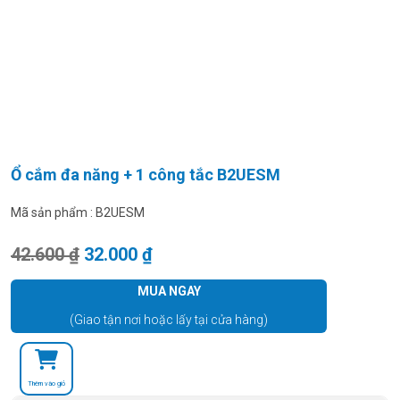
Ổ cắm đa năng + 1 công tắc B2UESM
Mã sản phẩm :
B2UESM
Giá gốc là: 42.600 ₫.
Giá hiện tại là: 32.000 ₫.
42.600
₫
32.000
₫
MUA NGAY
(Giao tận nơi hoặc lấy tại cửa hàng)
Thêm vào giỏ