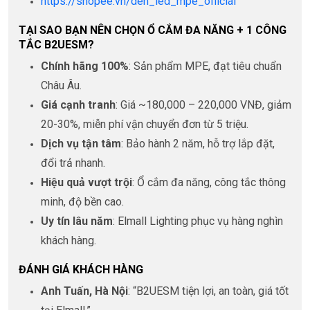
https://shopee.vn/den_led_mpe_official
TẠI SAO BẠN NÊN CHỌN Ổ CẮM ĐA NĂNG + 1 CÔNG
TẮC B2UESM?
Chính hãng 100%
: Sản phẩm MPE, đạt tiêu chuẩn
Châu Âu.
Giá cạnh tranh
: Giá ~180,000 – 220,000 VNĐ, giảm
20-30%, miễn phí vận chuyển đơn từ 5 triệu.
Dịch vụ tận tâm
: Bảo hành 2 năm, hỗ trợ lắp đặt,
đổi trả nhanh.
Hiệu quả vượt trội
: Ổ cắm đa năng, công tắc thông
minh, độ bền cao.
Uy tín lâu năm
: Elmall Lighting phục vụ hàng nghìn
khách hàng.
ĐÁNH GIÁ KHÁCH HÀNG
Anh Tuấn, Hà Nội
: “B2UESM tiện lợi, an toàn, giá tốt