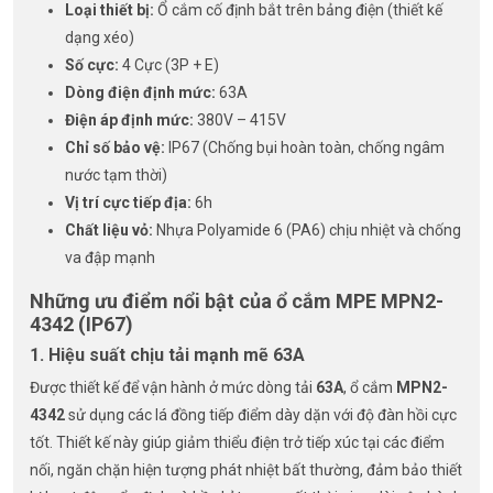
Loại thiết bị:
Ổ cắm cố định bắt trên bảng điện (thiết kế
dạng xéo)
Số cực:
4 Cực (3P + E)
Dòng điện định mức:
63A
Điện áp định mức:
380V – 415V
Chỉ số bảo vệ:
IP67 (Chống bụi hoàn toàn, chống ngâm
nước tạm thời)
Vị trí cực tiếp địa:
6h
Chất liệu vỏ:
Nhựa Polyamide 6 (PA6) chịu nhiệt và chống
va đập mạnh
Những ưu điểm nổi bật của ổ cắm MPE MPN2-
4342 (IP67)
1. Hiệu suất chịu tải mạnh mẽ 63A
Được thiết kế để vận hành ở mức dòng tải
63A
, ổ cắm
MPN2-
4342
sử dụng các lá đồng tiếp điểm dày dặn với độ đàn hồi cực
tốt. Thiết kế này giúp giảm thiểu điện trở tiếp xúc tại các điểm
nối, ngăn chặn hiện tượng phát nhiệt bất thường, đảm bảo thiết