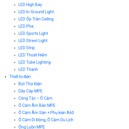
LED High Bay
LED In-Ground Light
LED Ốp Trần Ceiling
LED Pha
LED Sports Light
LED Street Light
LED Strip
LED Thoát Hiểm
LED Tube Lighting
LED Thanh
Thiết bị điện
Bút Thử Điện
Dây Cáp MPE
Công Tắc – Ổ Cắm
Ổ Cắm Âm Bàn MPE
Ổ Cắm Âm Sàn + Phụ kiện A60
Ổ Cắm Di Động, Ổ Cắm Du Lịch
Ống Luồn MPE