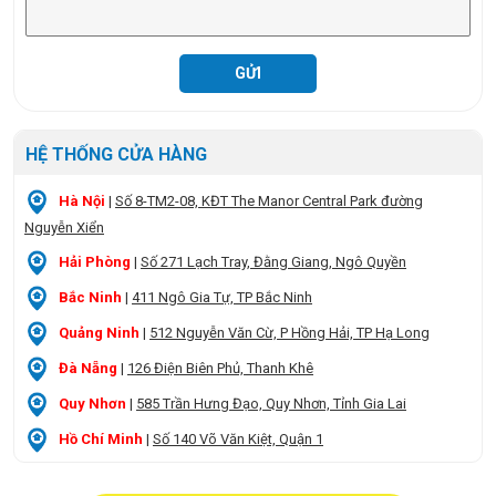
HỆ THỐNG CỬA HÀNG
Hà Nội
|
Số 8-TM2-08, KĐT The Manor Central Park đường
Nguyễn Xiển
Hải Phòng
|
Số 271 Lạch Tray, Đằng Giang, Ngô Quyền
Bắc Ninh
|
411 Ngô Gia Tự, TP Bắc Ninh
Quảng Ninh
|
512 Nguyễn Văn Cừ, P Hồng Hải, TP Hạ Long
Đà Nẵng
|
126 Điện Biên Phủ, Thanh Khê
Quy Nhơn
|
585 Trần Hưng Đạo, Quy Nhơn, Tỉnh Gia Lai
Hồ Chí Minh
|
Số 140 Võ Văn Kiệt, Quận 1