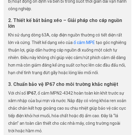
bị hoạt động ổn định và bền bỉ trong suốt thời gian dài vận hành
công nghiệp.
2. Thiết kế bắt bảng xéo – Giải pháp cho cáp nguồn
lớn
Khi sử dụng dòng 63A, cáp điện nguồn thường có tiết diện rất
lớn và cứng. Thiết kế dạng xéo của
ổ cắm MPE
tạo góc nghiêng
thuận lợi, giúp dẫn hướng cáp nguồn đi xuống một cách tự
nhiên. Điều này không chỉ giúp việc cắm/rút phích cắm dễ dàng
hơn mà còn giảm đáng kể ứng suất cơ học lên các đầu đấu nối,
hạn chế tình trạng đứt gãy hoặc lỏng lẻo mối nối.
3. Chuẩn bảo vệ IP67 cho môi trường khắc nghiệt
Với chỉ số
IP67
, ổ cắm MPN2-4342 hoàn toàn kín khít trước sự
xâm nhập của bụi mịn và nước. Nắp đậy có vòng khóa ren xoắn
chắc chắn kết hợp gioăng cao su chịu nhiệt giúp bảo vệ các cực
tiếp điện khỏi hơi muối, hóa chất hoặc độ ẩm cao. Đây là “lá
chắn” an toàn cần thiết cho các nhà máy, công trường ngoài
trời hoặc hầm mỏ.