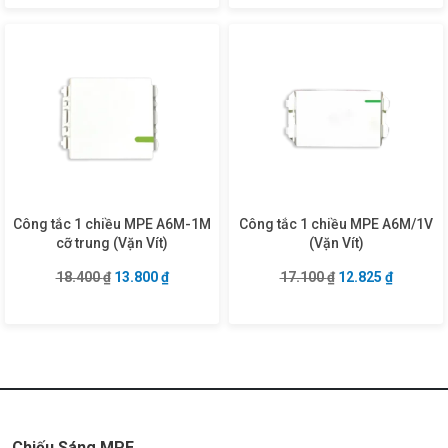
Công tắc 1 chiều MPE A6M-1M
Công tắc 1 chiều MPE A6M/1V
cỡ trung (Vặn Vít)
(Vặn Vít)
Giá gốc là: 18.400 ₫.
Giá hiện tại là: 13.800 ₫.
Giá gốc là: 17.10
Giá hiện 
18.400
₫
13.800
₫
17.100
₫
12.825
₫
Chiếu Sáng MPE