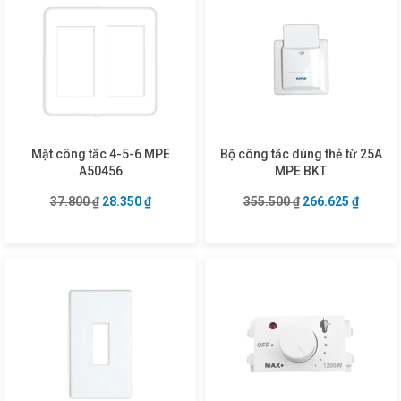
Mặt công tắc 4-5-6 MPE
Bộ công tắc dùng thẻ từ 25A
A50456
MPE BKT
Giá gốc là: 37.800 ₫.
Giá hiện tại là: 28.350 ₫.
Giá gốc là: 355.5
Giá hiện
37.800
₫
28.350
₫
355.500
₫
266.625
₫