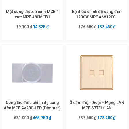
Mặt công tắc & ổ cắm MCB 1
Bộ điều chỉnh độ sáng đèn
cực MPE A80MCB1
1200W MPE A6V1200L
Giá gốc là: 19.100 ₫.
Giá hiện tại là: 14.325 ₫.
Giá gốc là: 176.6
Giá hiện
19.100
₫
14.325
₫
176.600
₫
132.450
₫
Công tắc điều chỉnh độ sáng
Ổ cắm điện thoại + Mạng LAN
đèn MPE AV200-LED (Dimmer)
MPE S7TEL/LAN
Giá gốc là: 621.000 ₫.
Giá hiện tại là: 465.750 ₫.
Giá gốc là: 237.6
Giá hiện
621.000
₫
465.750
₫
237.600
₫
178.200
₫