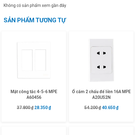
Không có sản phẩm xem gần đây
SẢN PHẨM TƯƠNG TỰ
Mặt công tắc 4-5-6 MPE
Ổ cắm 2 chấu đế liền 16A MPE
A60456
A20US2N
Giá gốc là: 37.800 ₫.
Giá hiện tại là: 28.350 ₫.
Giá gốc là: 54.20
Giá hiện 
37.800
₫
28.350
₫
54.200
₫
40.650
₫