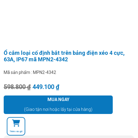
Ổ cắm loại cố định bắt trên bảng điện xéo 4 cực,
63A, IP67 mã MPN2-4342
Mã sản phẩm :
MPN2-4342
Giá gốc là: 598.800 ₫.
Giá hiện tại là: 449.100 ₫.
598.800
₫
449.100
₫
MUA NGAY
(Giao tận nơi hoặc lấy tại cửa hàng)
Thêm vào giỏ