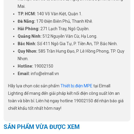
Mai.
TP. HCM:
140 Võ Văn Kiệt, Quận 1.
Đà Nẵng:
170 Điện Biên Phủ, Thanh Khê.
Hải Phòng:
271 Lạch Tray, Ngô Quyền.
Quảng Ninh:
512 Nguyễn Văn Cừ, Hạ Long.
Bắc Ninh:
Số 411 Ngô Gia Tự, P. Tiền An, TP. Bắc Ninh.
Quy Nhơn:
585 Trần Hưng Đạo, P. Lê Hồng Phong, TP. Quy
Nhơn.
Hotline:
19002150
Email:
info@elmall.vn
Hãy lựa chọn các sản phẩm
Thiết bị điện MPE
tại Elmall
Lighting để mang đến giải pháp kết nối điện công suất lớn an
toàn và bền bỉ. Liên hệ ngay hotline 19002150 để nhận báo giá
chiết khấu tốt nhất hôm nay!
SẢN PHẨM VỪA ĐƯỢC XEM