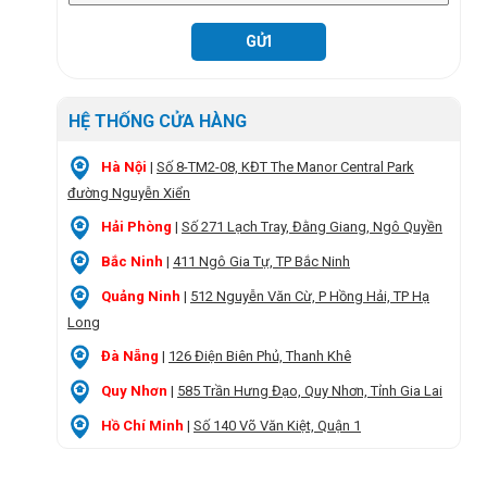
HỆ THỐNG CỬA HÀNG
Hà Nội
|
Số 8-TM2-08, KĐT The Manor Central Park
đường Nguyễn Xiển
Hải Phòng
|
Số 271 Lạch Tray, Đằng Giang, Ngô Quyền
Bắc Ninh
|
411 Ngô Gia Tự, TP Bắc Ninh
Quảng Ninh
|
512 Nguyễn Văn Cừ, P Hồng Hải, TP Hạ
Long
Đà Nẵng
|
126 Điện Biên Phủ, Thanh Khê
Quy Nhơn
|
585 Trần Hưng Đạo, Quy Nhơn, Tỉnh Gia Lai
Hồ Chí Minh
|
Số 140 Võ Văn Kiệt, Quận 1