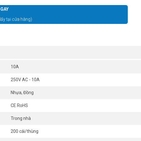
GAY
lấy tại cửa hàng)
10A
250V AC - 10A
Nhựa, Đồng
CE RoHS
Trong nhà
200 cái/thùng