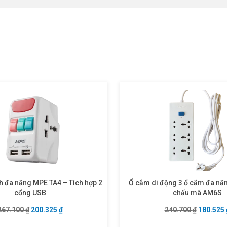
h đa năng MPE TA4 – Tích hợp 2
Ổ cắm di động 3 ổ cắm đa năn
cổng USB
chấu mã AM6S
Giá gốc là: 267.100 ₫.
Giá hiện tại là: 200.325 ₫.
Giá gốc l
267.100
₫
200.325
₫
240.700
₫
180.525