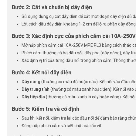
Bước 2: Cắt và chuẩn bị dây điện
Sử dụng dụng cụ cắt dây điện để cắt một đoạn dây điện đủ dài
Lột cách đầu dây điện khoảng 1-2 cm để lộ ra phần dây đồng
Bước 3: Xác định cực của phích cắm cái 10A-250
Mở nắp phích cắm cái 10A-250V MPE PL3 bằng cách tháo các
Phích cắm thường có ba đầu nối: dây pha (dây nóng), dây trun
Xác định vị trí của từng đầu nối trong phích cắm. Thông thườn
Bước 4: Kết nối dây điện
Dây nóng
(thường có màu đỏ hoặc nâu): Kết nối vào đầu nối
Dây trung tính
(thường có màu xanh hoặc đen): Kết nối vào đ
Dây tiếp địa
(thường có màu xanh lá cây hoặc vàng): Kết nối v
Bước 5: Kiểm tra và cố định
Sau khi kết nối, kiểm tra lại các đầu nối để đảm bảo rằng ch
Đóng nắp phích cắm và siết chặt các ốc vít.