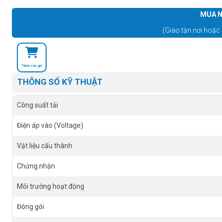
MUA N
(Giao tận nơi hoặc 
Thêm vào giỏ
THÔNG SỐ KỸ THUẬT
Công suất tải
Điện áp vào (Voltage)
Vật liệu cấu thành
Chứng nhận
Môi trường hoạt động
Đóng gói