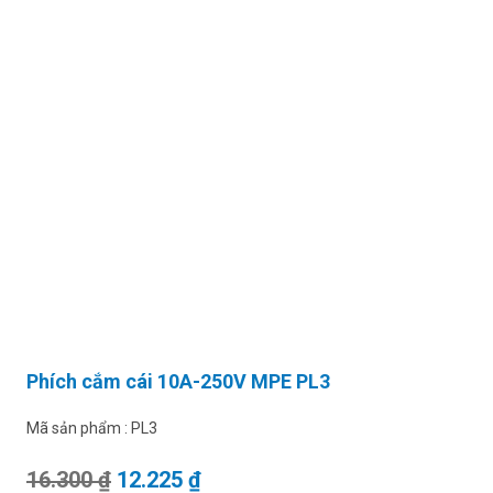
Phích cắm cái 10A-250V MPE PL3
Mã sản phẩm :
PL3
Giá gốc là: 16.300 ₫.
Giá hiện tại là: 12.225 ₫.
16.300
₫
12.225
₫