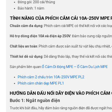
Đóng gói: 200 cái/thùng
Bảo hành: 1 năm
TÍNH NĂNG CỦA PHÍCH CẮM CÁI 10A-250V MPE 
Chuẩn cắm đa dụng
: Phích cắm cái MPE có thể kết nối với các l
Hỗ trợ dòng điện 10A và điện áp 250V
: Đảm bảo cung cấp nguồn đ
Chất liệu an toàn
: Phích cắm được sản xuất từ vật liệu chịu nhiệt
Thiết kế dễ sử dụng
: Dễ dàng tháo lắp, thay thế và kết nối các thiế
Sản phẩm liên quan:
Ổ Cắm Di Động MPE – Ổ Cắm Du Lịch MPE
Phích cắm 2 chấu tròn 10A-250V MPE PL2
Phích cắm chân dẹp MPE PL1
HƯỚNG DẪN ĐẤU NỐI DÂY ĐIỆN VÀO PHÍCH CẮM 
Bước 1: Ngắt nguồn điện
Trước khi bắt đầu, hãy đảm bảo rằng nguồn điện đã được ngắt hoà