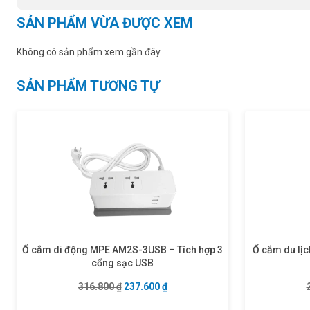
SẢN PHẨM VỪA ĐƯỢC XEM
Không có sản phẩm xem gần đây
SẢN PHẨM TƯƠNG TỰ
Ổ cắm di động MPE AM2S-3USB – Tích hợp 3
Ổ cắm du lịc
cổng sạc USB
Giá gốc là: 316.800 ₫.
Giá hiện tại là: 237.600 ₫.
316.800
₫
237.600
₫