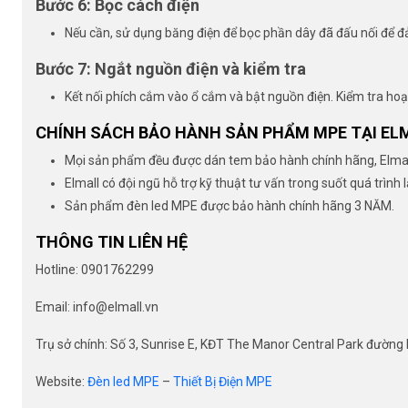
Bước 6: Bọc cách điện
Nếu cần, sử dụng băng điện để bọc phần dây đã đấu nối để 
Bước 7: Ngắt nguồn điện và kiểm tra
Kết nối phích cắm vào ổ cắm và bật nguồn điện. Kiểm tra hoạ
CHÍNH SÁCH BẢO HÀNH SẢN PHẨM MPE TẠI EL
Mọi sản phẩm đều được dán tem bảo hành chính hãng, Elmall
Elmall có đội ngũ hỗ trợ kỹ thuật tư vấn trong suốt quá trình 
Sản phẩm đèn led MPE được bảo hành chính hãng 3 NĂM.
THÔNG TIN LIÊN HỆ
Hotline: 0901762299
Email: info@elmall.vn
Trụ sở chính: Số 3, Sunrise E, KĐT The Manor Central Park đường N
Website:
Đèn led MPE
–
Thiết Bị Điện MPE