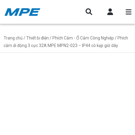
Trang chủ
/
Thiết bị điện
/
Phích Cắm - Ổ Cắm Công Nghiệp
/ Phích
cắm di động 3 cực 32A MPE MPN2-023 – IP44 có kẹp giữ dây