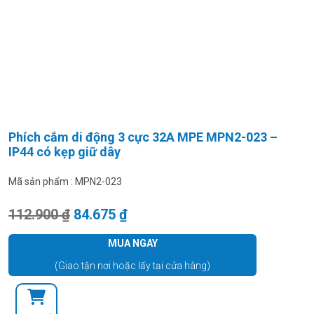
Phích cắm di động 3 cực 32A MPE MPN2-023 –
IP44 có kẹp giữ dây
Mã sản phẩm :
MPN2-023
Giá gốc là: 112.900 ₫.
Giá hiện tại là: 84.675 ₫.
112.900
₫
84.675
₫
MUA NGAY
(Giao tận nơi hoặc lấy tại cửa hàng)