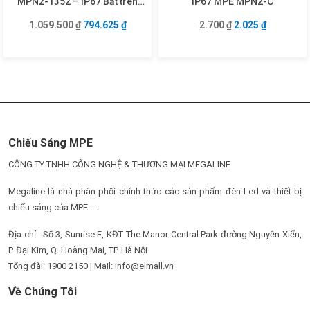
MPN2-1352 – IP67 Bắt trên
IP67 MPE MPN2-C
tường
Giá gốc là: 1.059.500 ₫.
Giá hiện tại là: 794.625 ₫.
Giá gốc là: 2.700 
Giá hiện tạ
1.059.500
₫
794.625
₫
2.700
₫
2.025
₫
Chiếu Sáng MPE
CÔNG TY TNHH CÔNG NGHỆ & THƯƠNG MẠI MEGALINE
Megaline là nhà phân phối chính thức các sản phẩm đèn Led và thiết bị
chiếu sáng của MPE ....
Địa chỉ : Số 3, Sunrise E, KĐT The Manor Central Park đường Nguyễn Xiển,
P. Đại Kim, Q. Hoàng Mai, TP. Hà Nội
Tổng đài: 1900 2150 | Mail: info@elmall.vn
Về Chúng Tôi