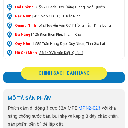
Hải Phòng
|
Số 271 Lạch Tray, Đằng Giang, Ngô Quyền
Bắc Ninh
|
411 Ngô Gia Tự, TP Bắc Ninh
Quảng Ninh
|
512 Nguyễn Văn Cừ, P Hồng Hải, TP Hạ Long
Đà Nẵng
|
126 Điện Biên Phủ, Thanh Khê
Quy Nhơn
|
585 Trần Hưng Đạo, Quy Nhơn, Tỉnh Gia Lai
Hồ Chí Minh
|
Số 140 Võ Văn Kiệt, Quận 1
CHÍNH SÁCH BÁN HÀNG
MÔ TẢ SẢN PHẨM
Phích cắm di động 3 cực 32A MPE
MPN2-023
với khả
năng chống nước bắn, bụi nhẹ và kẹp giữ dây chắc chắn,
sản phẩm bền bỉ, dễ lắp đặt.