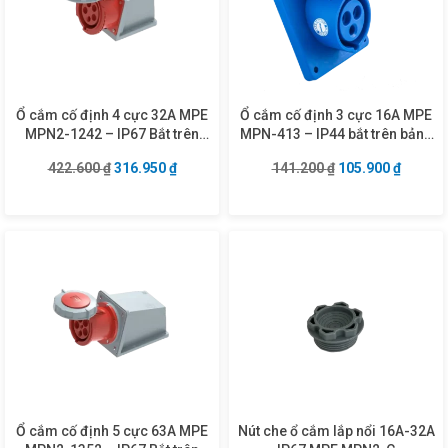
Ổ cắm cố định 4 cực 32A MPE
Ổ cắm cố định 3 cực 16A MPE
MPN2-1242 – IP67 Bắt trên
MPN-413 – IP44 bắt trên bảng
tường
điện xéo
Giá gốc là: 422.600 ₫.
Giá hiện tại là: 316.950 ₫.
Giá gốc là: 141.2
Giá hiện
422.600
₫
316.950
₫
141.200
₫
105.900
₫
Ổ cắm cố định 5 cực 63A MPE
Nút che ổ cắm lắp nổi 16A-32A