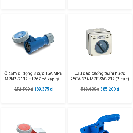
Ổ cắm di động 3 cực 16A MPE
Cầu dao chống thấm nước
MPN2-2132 – IP67 có kẹp giữ
250V-32A MPE SW-232 (2 cực)
dây
Giá gốc là: 252.500 ₫.
Giá hiện tại là: 189.375 ₫.
Giá gốc là: 513.6
Giá hiện
252.500
₫
189.375
₫
513.600
₫
385.200
₫