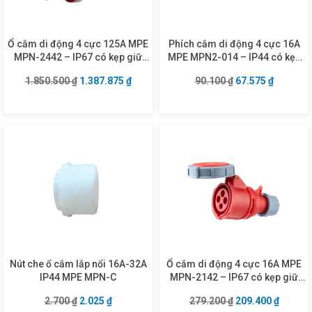
Ổ cắm di động 4 cực 125A MPE
Phích cắm di động 4 cực 16A
MPN-2442 – IP67 có kẹp giữ
MPE MPN2-014 – IP44 có kẹp
dây
giữ dây
Giá gốc là: 1.850.500 ₫.
Giá hiện tại là: 1.387.875 ₫.
Giá gốc là: 90.10
Giá hiện 
1.850.500
₫
1.387.875
₫
90.100
₫
67.575
₫
Nút che ổ cắm lắp nổi 16A-32A
Ổ cắm di động 4 cực 16A MPE
IP44 MPE MPN-C
MPN-2142 – IP67 có kẹp giữ
dây
Giá gốc là: 2.700 ₫.
Giá hiện tại là: 2.025 ₫.
Giá gốc là: 279.2
Giá hiện
2.700
₫
2.025
₫
279.200
₫
209.400
₫