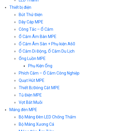
LED Thanh
Thiết bị điện
Bút Thử Điện
Dây Cáp MPE
Công Tắc – Ổ Cắm
Ổ Cắm Âm Bàn MPE
Ổ Cắm Âm Sàn + Phụ kiện A60
Ổ Cắm Di Động, Ổ Cắm Du Lịch
Ống Luồn MPE
Phụ Kiện Ống
Phích Cắm – Ổ Cắm Công Nghiệp
Quạt Hút MPE
Thiết Bị Đóng Cắt MPE
Tủ Điện MPE
Vợt Bắt Muỗi
Máng đèn MPE
Bộ Máng Đèn LED Chống Thấm
Bộ Máng Xương Cá