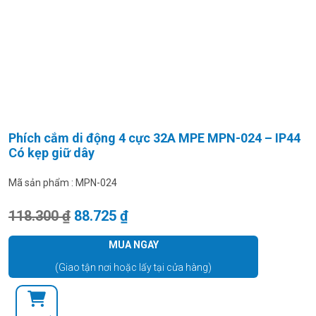
Phích cắm di động 4 cực 32A MPE MPN-024 – IP44
Có kẹp giữ dây
Mã sản phẩm :
MPN-024
Giá gốc là: 118.300 ₫.
Giá hiện tại là: 88.725 ₫.
118.300
₫
88.725
₫
MUA NGAY
(Giao tận nơi hoặc lấy tại cửa hàng)