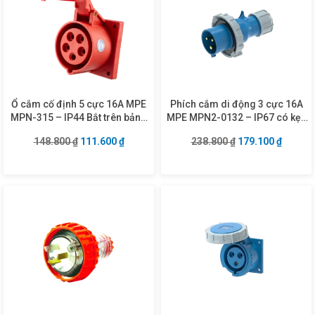
Ổ cắm cố định 5 cực 16A MPE
Phích cắm di động 3 cực 16A
MPN-315 – IP44 Bắt trên bảng
MPE MPN2-0132 – IP67 có kẹp
điện
giữ dây
Giá gốc là: 148.800 ₫.
Giá hiện tại là: 111.600 ₫.
Giá gốc là: 238.8
Giá hiện
148.800
₫
111.600
₫
238.800
₫
179.100
₫