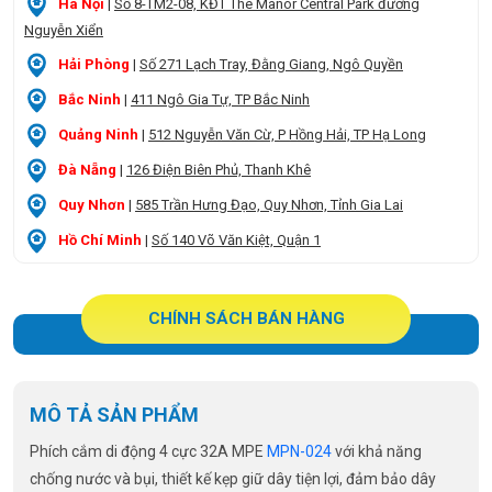
Hà Nội
|
Số 8-TM2-08, KĐT The Manor Central Park đường
Nguyễn Xiển
Hải Phòng
|
Số 271 Lạch Tray, Đằng Giang, Ngô Quyền
Bắc Ninh
|
411 Ngô Gia Tự, TP Bắc Ninh
Quảng Ninh
|
512 Nguyễn Văn Cừ, P Hồng Hải, TP Hạ Long
Đà Nẵng
|
126 Điện Biên Phủ, Thanh Khê
Quy Nhơn
|
585 Trần Hưng Đạo, Quy Nhơn, Tỉnh Gia Lai
Hồ Chí Minh
|
Số 140 Võ Văn Kiệt, Quận 1
CHÍNH SÁCH BÁN HÀNG
MÔ TẢ SẢN PHẨM
Phích cắm di động 4 cực 32A MPE
MPN-024
với khả năng
chống nước và bụi, thiết kế kẹp giữ dây tiện lợi, đảm bảo dây