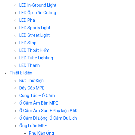
LED In-Ground Light
LED Ốp Trần Ceiling
LED Pha
LED Sports Light
LED Street Light
LED Strip
LED Thoát Hiểm
LED Tube Lighting
LED Thanh
Thiết bị điện
Bút Thử Điện
Dây Cáp MPE
Công Tắc – Ổ Cắm
Ổ Cắm Âm Bàn MPE
Ổ Cắm Âm Sàn + Phụ kiện A60
Ổ Cắm Di Động, Ổ Cắm Du Lịch
Ống Luồn MPE
Phụ Kiện Ống