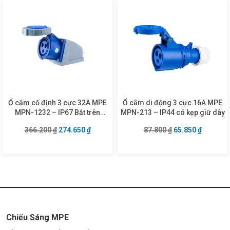
Ổ cắm cố định 3 cực 32A MPE
Ổ cắm di động 3 cực 16A MPE
MPN-1232 – IP67 Bắt trên
MPN-213 – IP44 có kẹp giữ dây
tường
Giá gốc là: 366.200 ₫.
Giá hiện tại là: 274.650 ₫.
Giá gốc là: 87.80
Giá hiện 
366.200
₫
274.650
₫
87.800
₫
65.850
₫
Chiếu Sáng MPE