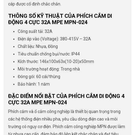
cáp được cố định chắc chắn.
THÔNG SỐ KỸ THUẬT CỦA PHÍCH CẮM DI
ĐỘNG 4 CỰC 32A MPE MPN-024
Công suất tải: 32A
Điện áp vào (Voltage): 380-415V – 32A
Chất liệu: Nhựa, Đồng
Tiêu chuẩn chống bụi/nước: IP44
Kích thước: 146x100x63x(10-20)x50mm
Môi trường hoạt động: Trong nhà
Đóng gói: 60 cái/thùng
Bảo hành: 1 năm
ĐẶC ĐIỂM NỔI BẬT CỦA PHÍCH CẮM DI ĐỘNG 4
CỰC 32A MPE MPN-024
Phích cắm và ổ cắm công nghiệp là thiết bị quan trọng trong
các hệ thống điện nhiều pha, yêu cầu dòng điện cao và môi
trường có nguy cơ điện. Phích cắm công nghiệp MPN được làm
từ nhựa cao cấp, đảm bảo độ liên kết chắc chắn và đạt tiêu