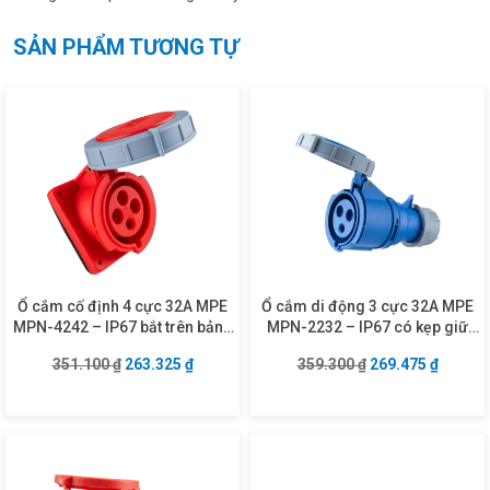
SẢN PHẨM TƯƠNG TỰ
Ổ cắm cố định 4 cực 32A MPE
Ổ cắm di động 3 cực 32A MPE
MPN-4242 – IP67 bắt trên bảng
MPN-2232 – IP67 có kẹp giữ
điện xéo
dây
Giá gốc là: 351.100 ₫.
Giá hiện tại là: 263.325 ₫.
Giá gốc là: 359.3
Giá hiện
351.100
₫
263.325
₫
359.300
₫
269.475
₫