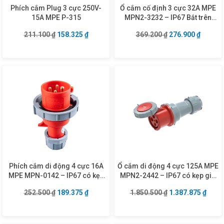
Phích cắm Plug 3 cực 250V-
Ổ cắm cố định 3 cực 32A MPE
15A MPE P-315
MPN2-3232 – IP67 Bắt trên
bảng điện
Giá gốc là: 211.100 ₫.
Giá hiện tại là: 158.325 ₫.
Giá gốc là: 369.2
Giá hiện
211.100
₫
158.325
₫
369.200
₫
276.900
₫
Phích cắm di động 4 cực 16A
Ổ cắm di động 4 cực 125A MPE
MPE MPN-0142 – IP67 có kẹp
MPN2-2442 – IP67 có kẹp giữ
giữ dây
dây
Giá gốc là: 252.500 ₫.
Giá hiện tại là: 189.375 ₫.
Giá gốc là: 1.850
Giá hi
252.500
₫
189.375
₫
1.850.500
₫
1.387.875
₫