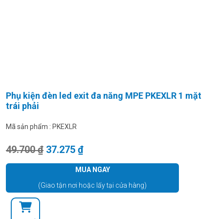
Phụ kiện đèn led exit đa năng MPE PKEXLR 1 mặt
trái phải
Mã sản phẩm :
PKEXLR
Giá gốc là: 49.700 ₫.
Giá hiện tại là: 37.275 ₫.
49.700
₫
37.275
₫
MUA NGAY
(Giao tận nơi hoặc lấy tại cửa hàng)