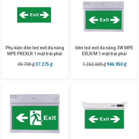
Phụ kiện đèn led exit đa năng
Đèn led exit đa năng 3W MPE
MPE PKEXLR 1 mặt trái phải
EXLR/M 1 mặt trái phải
Giá gốc là: 49.700 ₫.
Giá hiện tại là: 37.275 ₫.
Giá gốc là: 1.26
Giá hiệ
49.700
₫
37.275
₫
1.262.600
₫
946.950
₫