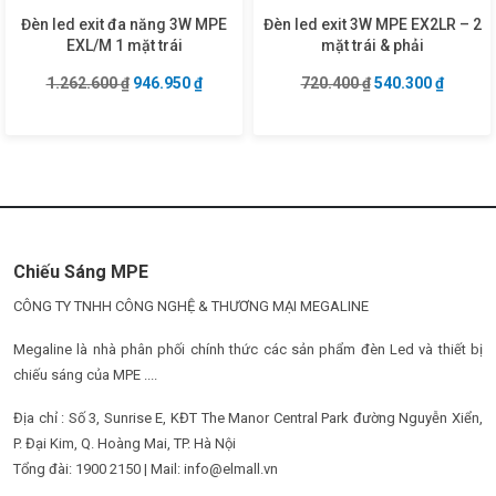
Đèn led exit đa năng 3W MPE
Đèn led exit 3W MPE EX2LR – 2
EXL/M 1 mặt trái
mặt trái & phải
Giá gốc là: 1.262.600 ₫.
Giá hiện tại là: 946.950 ₫.
Giá gốc là: 720.4
Giá hiện
1.262.600
₫
946.950
₫
720.400
₫
540.300
₫
Chiếu Sáng MPE
CÔNG TY TNHH CÔNG NGHỆ & THƯƠNG MẠI MEGALINE
Megaline là nhà phân phối chính thức các sản phẩm đèn Led và thiết bị
chiếu sáng của MPE ....
Địa chỉ : Số 3, Sunrise E, KĐT The Manor Central Park đường Nguyễn Xiển,
P. Đại Kim, Q. Hoàng Mai, TP. Hà Nội
Tổng đài: 1900 2150 | Mail: info@elmall.vn