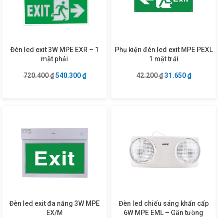
Đèn led exit 3W MPE EXR – 1
Phụ kiện đèn led exit MPE PEXL
mặt phải
1 mặt trái
Giá gốc là: 720.400 ₫.
Giá hiện tại là: 540.300 ₫.
Giá gốc là: 42.20
Giá hiện 
720.400
₫
540.300
₫
42.200
₫
31.650
₫
Đèn led exit đa năng 3W MPE
Đèn led chiếu sáng khẩn cấp
EX/M
6W MPE EML – Gắn tường