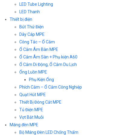
LED Tube Lighting
LED Thanh
Thiết bị điện
Bút Thử Điện
Dây Cáp MPE
Công Tắc – Ổ Cắm
Ổ Cắm Âm Bàn MPE
Ổ Cắm Âm Sàn + Phụ kiện A60
Ổ Cắm Di Động, Ổ Cắm Du Lịch
Ống Luồn MPE
Phụ Kiện Ống
Phích Cắm – Ổ Cắm Công Nghiệp
Quạt Hút MPE
Thiết Bị Đóng Cắt MPE
Tủ Điện MPE
Vợt Bắt Muỗi
Máng đèn MPE
Bộ Máng Đèn LED Chống Thấm