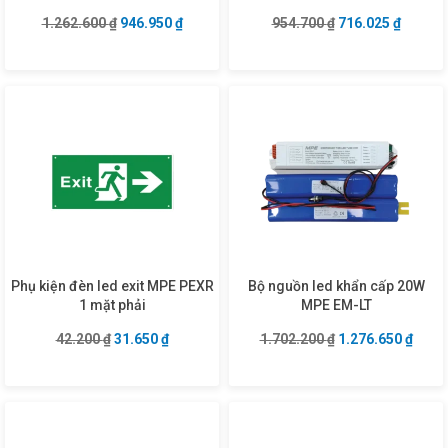
Giá gốc là: 1.262.600 ₫.
Giá hiện tại là: 946.950 ₫.
Giá gốc là: 954.7
Giá hiện
1.262.600
₫
946.950
₫
954.700
₫
716.025
₫
Phụ kiện đèn led exit MPE PEXR
Bộ nguồn led khẩn cấp 20W
1 mặt phải
MPE EM-LT
Giá gốc là: 42.200 ₫.
Giá hiện tại là: 31.650 ₫.
Giá gốc là: 1.702
Giá hi
42.200
₫
31.650
₫
1.702.200
₫
1.276.650
₫