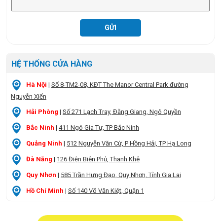
HỆ THỐNG CỬA HÀNG
Hà Nội
|
Số 8-TM2-08, KĐT The Manor Central Park đường
Nguyễn Xiển
Hải Phòng
|
Số 271 Lạch Tray, Đằng Giang, Ngô Quyền
Bắc Ninh
|
411 Ngô Gia Tự, TP Bắc Ninh
Quảng Ninh
|
512 Nguyễn Văn Cừ, P Hồng Hải, TP Hạ Long
Đà Nẵng
|
126 Điện Biên Phủ, Thanh Khê
Quy Nhơn
|
585 Trần Hưng Đạo, Quy Nhơn, Tỉnh Gia Lai
Hồ Chí Minh
|
Số 140 Võ Văn Kiệt, Quận 1