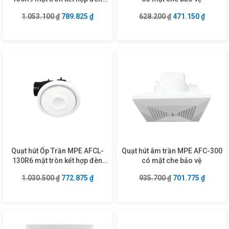
DLC-9/3C
Giá gốc là: 1.053.100 ₫.
Giá hiện tại là: 789.825 ₫.
Giá gốc là: 628.2
Giá hiện
1.053.100
₫
789.825
₫
628.200
₫
471.150
₫
Quạt hút Ốp Trần MPE AFCL-
Quạt hút âm trần MPE AFC-300
130R6 mặt tròn kết hợp đèn
có mặt che bảo vệ
DLC-6/3C
Giá gốc là: 1.030.500 ₫.
Giá hiện tại là: 772.875 ₫.
Giá gốc là: 935.7
Giá hiện
1.030.500
₫
772.875
₫
935.700
₫
701.775
₫