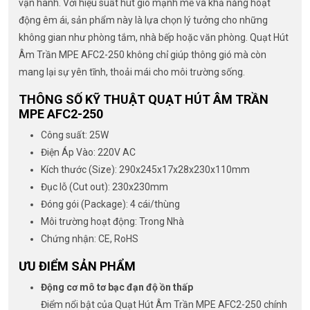
vận hành. Với hiệu suất hút gió mạnh mẽ và khả năng hoạt
động êm ái, sản phẩm này là lựa chọn lý tưởng cho những
không gian như phòng tắm, nhà bếp hoặc văn phòng. Quạt Hút
Âm Trần MPE AFC2-250 không chỉ giúp thông gió mà còn
mang lại sự yên tĩnh, thoải mái cho môi trường sống.
THÔNG SỐ KỸ THUẬT QUẠT HÚT ÂM TRẦN
MPE AFC2-250
Công suất: 25W
Điện Áp Vào: 220V AC
Kích thước (Size): 290x245x17x28x230x110mm
Đục lỗ (Cut out): 230x230mm
Đóng gói (Package): 4 cái/thùng
Môi trường hoạt động: Trong Nhà
Chứng nhận: CE, RoHS
ƯU ĐIỂM SẢN PHẨM
Động cơ mô tơ bạc đạn độ ồn thấp
Điểm nổi bật của Quạt Hút Âm Trần MPE AFC2-250 chính