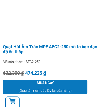
Quạt Hút Âm Trần MPE AFC2-250 mô tơ bạc đạn
độ ồn thấp
Mã sản phẩm :
AFC2-250
Giá gốc là: 632.300 ₫.
Giá hiện tại là: 474.225 ₫.
632.300
₫
474.225
₫
MUA NGAY
(Giao tận nơi hoặc lấy tại cửa hàng)