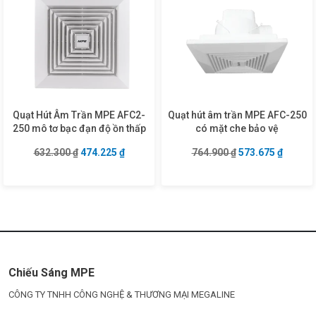
Quạt Hút Âm Trần MPE AFC2-
Quạt hút âm trần MPE AFC-250
250 mô tơ bạc đạn độ ồn thấp
có mặt che bảo vệ
Giá gốc là: 632.300 ₫.
Giá hiện tại là: 474.225 ₫.
Giá gốc là: 764.9
Giá hiện
632.300
₫
474.225
₫
764.900
₫
573.675
₫
Chiếu Sáng MPE
CÔNG TY TNHH CÔNG NGHỆ & THƯƠNG MẠI MEGALINE