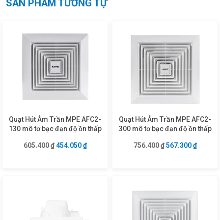
SẢN PHẨM TƯƠNG TỰ
Quạt Hút Âm Trần MPE AFC2-
Quạt Hút Âm Trần MPE AFC2-
130 mô tơ bạc đạn độ ồn thấp
300 mô tơ bạc đạn độ ồn thấp
Giá gốc là: 605.400 ₫.
Giá hiện tại là: 454.050 ₫.
Giá gốc là: 756.4
Giá hiện
605.400
₫
454.050
₫
756.400
₫
567.300
₫