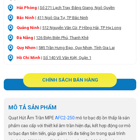
Hải Phòng
|
Số 271 Lạch Tray, Đằng Giang, Ngô Quyền
Bắc Ninh
|
411 Ngô Gia Tự, TP Bắc Ninh
Quảng Ninh
|
512 Nguyễn Văn Cừ, P Hồng Hải, TP Hạ Long
Đà Nẵng
|
126 Điện Biên Phủ, Thanh Khê
Quy Nhơn
|
585 Trần Hưng Đạo, Quy Nhơn, Tỉnh Gia Lai
Hồ Chí Minh
|
Số 140 Võ Văn Kiệt, Quận 1
CHÍNH SÁCH BÁN HÀNG
MÔ TẢ SẢN PHẨM
Quạt Hút Âm Trần MPE
AFC2-250
mô tơ bạc độ ồn thấp là sản
phẩm cao cấp với thiết kế âm trần hiện đại, kết hợp động cơ mô
tơ bạc đạn tiên tiến, giúp giảm tối đa tiếng ồn trong quá trình