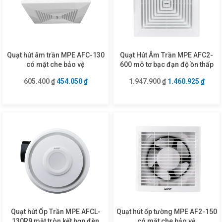
Quạt hút âm trần MPE AFC-130
Quạt Hút Âm Trần MPE AFC2-
có mặt che bảo vệ
600 mô tơ bạc đạn độ ồn thấp
Giá gốc là: 605.400 ₫.
Giá hiện tại là: 454.050 ₫.
Giá gốc là: 1.947
Giá hi
605.400
₫
454.050
₫
1.947.900
₫
1.460.925
₫
Quạt hút Ốp Trần MPE AFCL-
Quạt hút ốp tường MPE AF2-150
130R9 mặt tròn kết hợp đèn
có mặt che bảo vệ