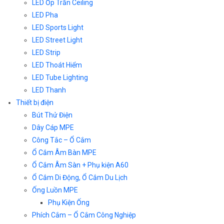
LED Ốp Trần Ceiling
LED Pha
LED Sports Light
LED Street Light
LED Strip
LED Thoát Hiểm
LED Tube Lighting
LED Thanh
Thiết bị điện
Bút Thử Điện
Dây Cáp MPE
Công Tắc – Ổ Cắm
Ổ Cắm Âm Bàn MPE
Ổ Cắm Âm Sàn + Phụ kiện A60
Ổ Cắm Di Động, Ổ Cắm Du Lịch
Ống Luồn MPE
Phụ Kiện Ống
Phích Cắm – Ổ Cắm Công Nghiệp