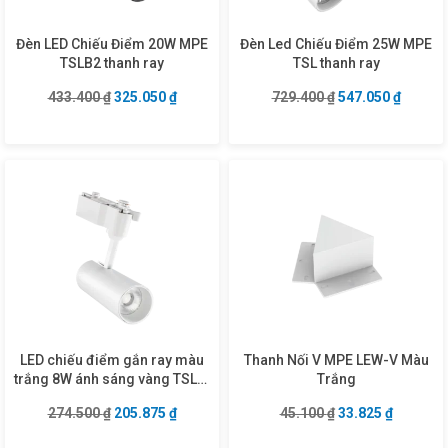
Đèn LED Chiếu Điểm 20W MPE
Đèn Led Chiếu Điểm 25W MPE
TSLB2 thanh ray
TSL thanh ray
Giá gốc là: 433.400 ₫.
Giá hiện tại là: 325.050 ₫.
Giá gốc là: 729.4
Giá hiện
433.400
₫
325.050
₫
729.400
₫
547.050
₫
LED chiếu điểm gắn ray màu
Thanh Nối V MPE LEW-V Màu
trắng 8W ánh sáng vàng TSL2-
Trắng
8V
Giá gốc là: 274.500 ₫.
Giá hiện tại là: 205.875 ₫.
Giá gốc là: 45.10
Giá hiện 
274.500
₫
205.875
₫
45.100
₫
33.825
₫