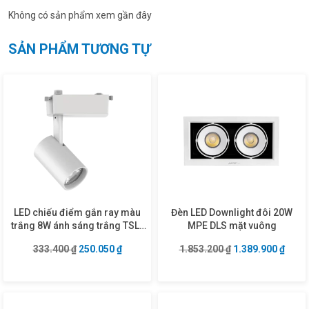
Không có sản phẩm xem gần đây
SẢN PHẨM TƯƠNG TỰ
LED chiếu điểm gắn ray màu
Đèn LED Downlight đôi 20W
trắng 8W ánh sáng trắng TSL-
MPE DLS mặt vuông
8T
Giá gốc là: 333.400 ₫.
Giá hiện tại là: 250.050 ₫.
Giá gốc là: 1.853
Giá hi
333.400
₫
250.050
₫
1.853.200
₫
1.389.900
₫