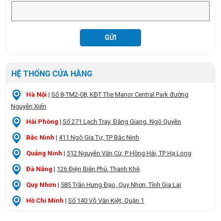
HỆ THỐNG CỬA HÀNG
Hà Nội
|
Số 8-TM2-08, KĐT The Manor Central Park đường
Nguyễn Xiển
Hải Phòng
|
Số 271 Lạch Tray, Đằng Giang, Ngô Quyền
Bắc Ninh
|
411 Ngô Gia Tự, TP Bắc Ninh
Quảng Ninh
|
512 Nguyễn Văn Cừ, P Hồng Hải, TP Hạ Long
Đà Nẵng
|
126 Điện Biên Phủ, Thanh Khê
Quy Nhơn
|
585 Trần Hưng Đạo, Quy Nhơn, Tỉnh Gia Lai
Hồ Chí Minh
|
Số 140 Võ Văn Kiệt, Quận 1