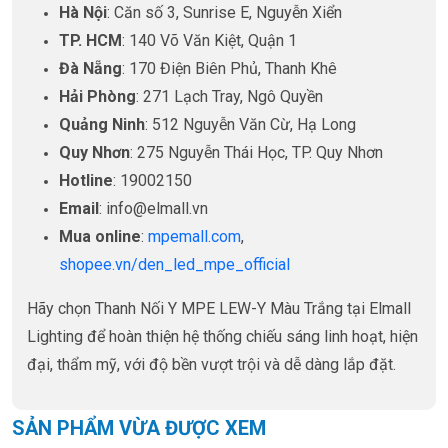
Hà Nội
: Căn số 3, Sunrise E, Nguyễn Xiển
TP. HCM
: 140 Võ Văn Kiệt, Quận 1
Đà Nẵng
: 170 Điện Biên Phủ, Thanh Khê
Hải Phòng
: 271 Lạch Tray, Ngô Quyền
Quảng Ninh
: 512 Nguyễn Văn Cừ, Hạ Long
Quy Nhơn
: 275 Nguyễn Thái Học, TP. Quy Nhơn
Hotline
: 19002150
Email
: info@elmall.vn
Mua online
:
mpemall.com
,
shopee.vn/den_led_mpe_official
Hãy chọn Thanh Nối Y MPE LEW-Y Màu Trắng tại Elmall
Lighting để hoàn thiện hệ thống chiếu sáng linh hoạt, hiện
đại, thẩm mỹ, với độ bền vượt trội và dễ dàng lắp đặt.
SẢN PHẨM VỪA ĐƯỢC XEM