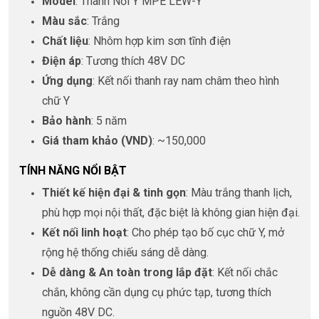
Model
: Thanh Nối Y MPE LEW-Y
Màu sắc
: Trắng
Chất liệu
: Nhôm hợp kim sơn tĩnh điện
Điện áp
: Tương thích 48V DC
Ứng dụng
: Kết nối thanh ray nam châm theo hình
chữ Y
Bảo hành
: 5 năm
Giá tham khảo (VND)
: ~150,000
TÍNH NĂNG NỔI BẬT
Thiết kế hiện đại & tinh gọn
: Màu trắng thanh lịch,
phù hợp mọi nội thất, đặc biệt là không gian hiện đại.
Kết nối linh hoạt
: Cho phép tạo bố cục chữ Y, mở
rộng hệ thống chiếu sáng dễ dàng.
Dễ dàng & An toàn trong lắp đặt
: Kết nối chắc
chắn, không cần dụng cụ phức tạp, tương thích
nguồn 48V DC.