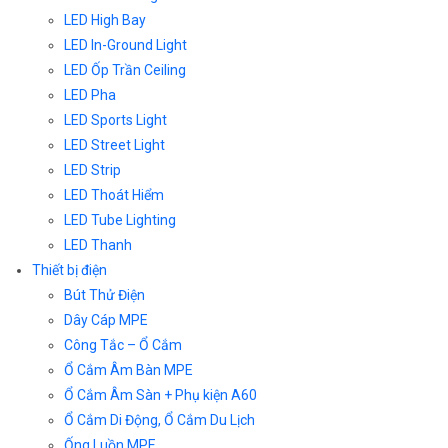
LED High Bay
LED In-Ground Light
LED Ốp Trần Ceiling
LED Pha
LED Sports Light
LED Street Light
LED Strip
LED Thoát Hiểm
LED Tube Lighting
LED Thanh
Thiết bị điện
Bút Thử Điện
Dây Cáp MPE
Công Tắc – Ổ Cắm
Ổ Cắm Âm Bàn MPE
Ổ Cắm Âm Sàn + Phụ kiện A60
Ổ Cắm Di Động, Ổ Cắm Du Lịch
Ống Luồn MPE