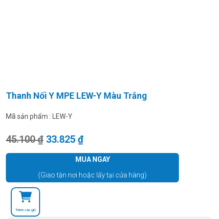
Thanh Nối Y MPE LEW-Y Màu Trắng
Mã sản phẩm :
LEW-Y
Giá gốc là: 45.100 ₫.
Giá hiện tại là: 33.825 ₫.
45.100
₫
33.825
₫
MUA NGAY
(Giao tận nơi hoặc lấy tại cửa hàng)
Thêm vào giỏ