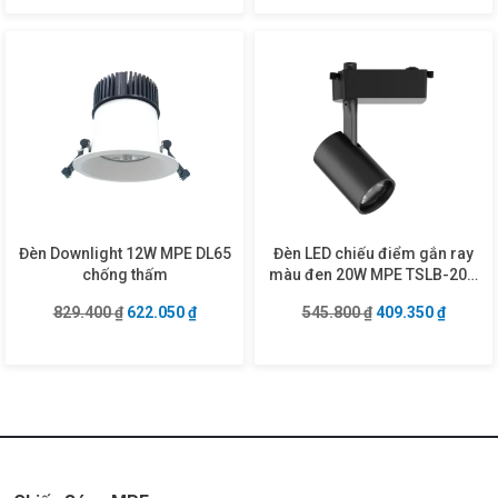
Đèn Downlight 12W MPE DL65
Đèn LED chiếu điểm gắn ray
chống thấm
màu đen 20W MPE TSLB-20N
ánh sáng trung tính
Giá gốc là: 829.400 ₫.
Giá hiện tại là: 622.050 ₫.
Giá gốc là: 545.8
Giá hiện
829.400
₫
622.050
₫
545.800
₫
409.350
₫