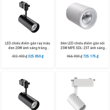
LED chiếu điểm gắn ray màu
Đèn LED chiếu điểm gắn nổi
đen 20W ánh sáng trắng
25W MPE SDL-25T ánh sáng
TSLB2-20T
trắng
Giá gốc là: 433.400 ₫.
Giá hiện tại là: 325.050 ₫.
Giá gốc là: 966.9
Giá hiện
433.400
₫
325.050
₫
966.900
₫
725.175
₫