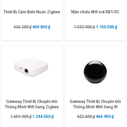
Thiết Bị Cảm Biến Nước Zigbee
Màn chiếu Wifi mã RB1/SC
Giá gốc là: 626.200 ₫.
Giá hiện tại là: 469.650 ₫.
Giá gốc là: 1.533
Giá hi
626.200
₫
469.650
₫
1.533.900
₫
1.150.500
₫
Gateway Thiết Bị Chuyển Đổi
Gateway Thiết Bị Chuyển Đổi
Thông Minh Wifi Sang Zigbee
Thông Minh Wifi Sang IR
Giá gốc là: 1.659.400 ₫.
Giá hiện tại là: 1.244.550 ₫.
Giá gốc là: 622.6
Giá hiện
1.659.400
₫
1.244.550
₫
622.600
₫
466.950
₫