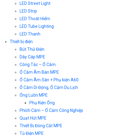
LED Street Light
LED Strip
LED Thoát Hiểm
LED Tube Lighting
LED Thanh
Thiết bị điện
Bút Thử Điện
Dây Cáp MPE
Công Tắc – Ổ Cắm
Ổ Cắm Âm Bàn MPE
Ổ Cắm Âm Sàn + Phụ kiện A60
Ổ Cắm Di Động, Ổ Cắm Du Lịch
Ống Luồn MPE
Phụ Kiện Ống
Phích Cắm – Ổ Cắm Công Nghiệp
Quạt Hút MPE
Thiết Bị Đóng Cắt MPE
Tủ Điện MPE