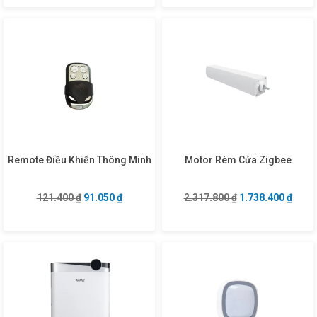
Remote Điều Khiển Thông Minh
Motor Rèm Cửa Zigbee
Giá gốc là: 121.400 ₫.
Giá hiện tại là: 91.050 ₫.
Giá gốc là: 2.317
Giá hi
121.400
₫
91.050
₫
2.317.800
₫
1.738.400
₫