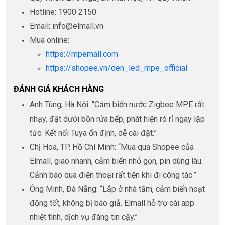
Hotline: 1900 2150
Email: info@elmall.vn
Mua online:
https://mpemall.com
https://shopee.vn/den_led_mpe_official
ĐÁNH GIÁ KHÁCH HÀNG
Anh Tùng, Hà Nội: “Cảm biến nước Zigbee MPE rất
nhạy, đặt dưới bồn rửa bếp, phát hiện rò rỉ ngay lập
tức. Kết nối Tuya ổn định, dễ cài đặt.”
Chị Hoa, TP. Hồ Chí Minh: “Mua qua Shopee của
Elmall, giao nhanh, cảm biến nhỏ gọn, pin dùng lâu.
Cảnh báo qua điện thoại rất tiện khi đi công tác.”
Ông Minh, Đà Nẵng: “Lắp ở nhà tắm, cảm biến hoạt
động tốt, không bị báo giả. Elmall hỗ trợ cài app
nhiệt tình, dịch vụ đáng tin cậy.”