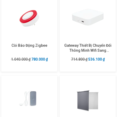
Còi Báo Động Zigbee
Gateway Thiết Bị Chuyển Đổi
Thông Minh Wifi Sang
Bluetooth
Giá gốc là: 1.040.000 ₫.
Giá hiện tại là: 780.000 ₫.
Giá gốc là: 714.8
Giá hiện
1.040.000
₫
780.000
₫
714.800
₫
536.100
₫