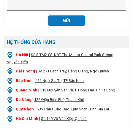
HỆ THỐNG CỬA HÀNG
Hà Nội
|
Số 8-TM2-08, KĐT The Manor Central Park đường
Nguyễn Xiển
Hải Phòng
|
Số 271 Lạch Tray, Đằng Giang, Ngô Quyền
Bắc Ninh
|
411 Ngô Gia Tự, TP Bắc Ninh
Quảng Ninh
|
512 Nguyễn Văn Cừ, P Hồng Hải, TP Hạ Long
Đà Nẵng
|
126 Điện Biên Phủ, Thanh Khê
Quy Nhơn
|
585 Trần Hưng Đạo, Quy Nhơn, Tỉnh Gia Lai
Hồ Chí Minh
|
Số 140 Võ Văn Kiệt, Quận 1