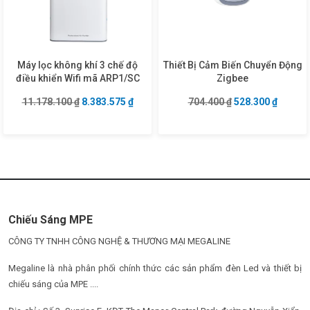
Máy lọc không khí 3 chế độ
Thiết Bị Cảm Biến Chuyển Động
điều khiển Wifi mã ARP1/SC
Zigbee
Giá gốc là: 11.178.100 ₫.
Giá hiện tại là: 8.383.575 ₫.
Giá gốc là: 704.4
Giá hiện
11.178.100
₫
8.383.575
₫
704.400
₫
528.300
₫
Chiếu Sáng MPE
CÔNG TY TNHH CÔNG NGHỆ & THƯƠNG MẠI MEGALINE
Megaline là nhà phân phối chính thức các sản phẩm đèn Led và thiết bị
chiếu sáng của MPE ....