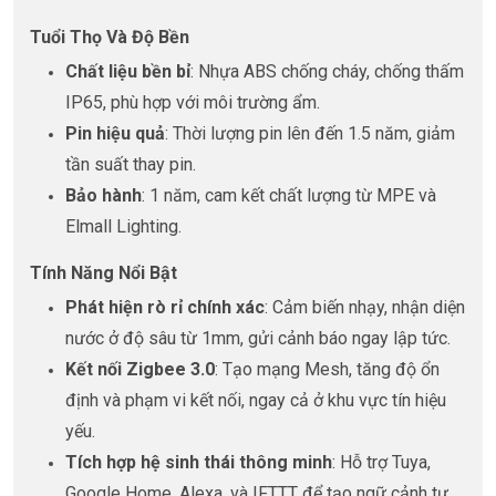
Tuổi Thọ Và Độ Bền
Chất liệu bền bỉ
: Nhựa ABS chống cháy, chống thấm
IP65, phù hợp với môi trường ẩm.
Pin hiệu quả
: Thời lượng pin lên đến 1.5 năm, giảm
tần suất thay pin.
Bảo hành
: 1 năm, cam kết chất lượng từ MPE và
Elmall Lighting.
Tính Năng Nổi Bật
Phát hiện rò rỉ chính xác
: Cảm biến nhạy, nhận diện
nước ở độ sâu từ 1mm, gửi cảnh báo ngay lập tức.
Kết nối Zigbee 3.0
: Tạo mạng Mesh, tăng độ ổn
định và phạm vi kết nối, ngay cả ở khu vực tín hiệu
yếu.
Tích hợp hệ sinh thái thông minh
: Hỗ trợ Tuya,
Google Home, Alexa, và IFTTT để tạo ngữ cảnh tự