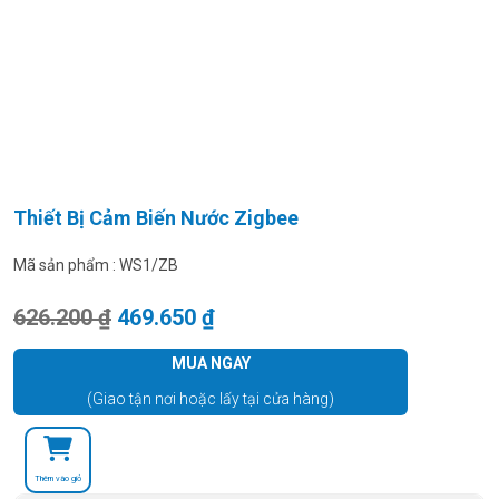
Thiết Bị Cảm Biến Nước Zigbee
Mã sản phẩm :
WS1/ZB
Giá gốc là: 626.200 ₫.
Giá hiện tại là: 469.650 ₫.
626.200
₫
469.650
₫
MUA NGAY
(Giao tận nơi hoặc lấy tại cửa hàng)
Thêm vào giỏ