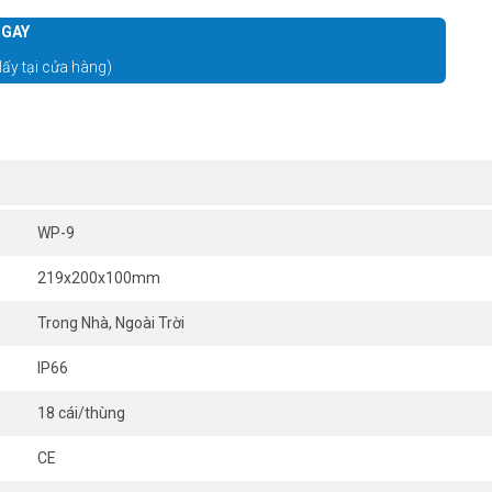
GAY
lấy tại cửa hàng)
WP-9
219x200x100mm
Trong Nhà, Ngoài Trời
IP66
18 cái/thùng
CE