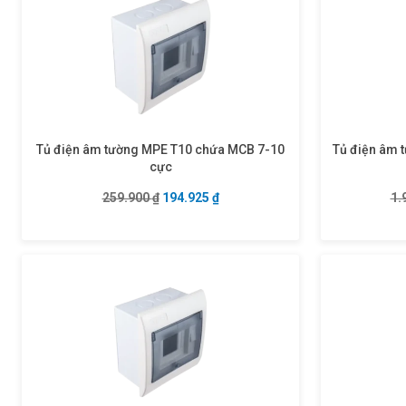
Tủ điện âm tường MPE T10 chứa MCB 7-10
Tủ điện âm 
cực
Giá gốc là: 259.900 ₫.
Giá hiện tại là: 194.925 ₫.
259.900
₫
194.925
₫
1.