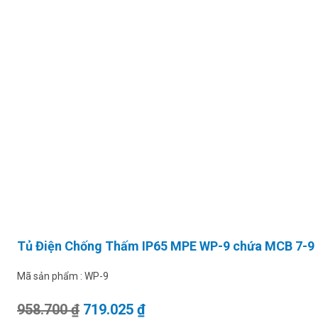
Tủ Điện Chống Thấm IP65 MPE WP-9 chứa MCB 7-9
Mã sản phẩm :
WP-9
Giá gốc là: 958.700 ₫.
Giá hiện tại là: 719.025 ₫.
958.700
₫
719.025
₫