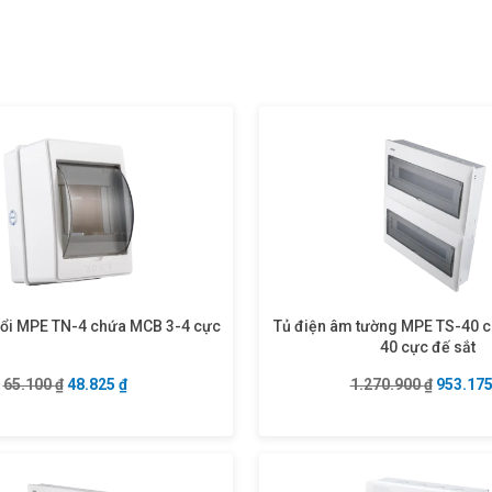
 nổi MPE TN-4 chứa MCB 3-4 cực
Tủ điện âm tường MPE TS-40 
40 cực đế sắt
Giá gốc là: 65.100 ₫.
Giá hiện tại là: 48.825 ₫.
Giá gốc 
65.100
₫
48.825
₫
1.270.900
₫
953.17