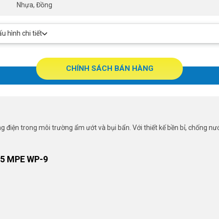
Nhựa, Đồng
 hình chi tiết
CHÍNH SÁCH BÁN HÀNG
điện trong môi trường ẩm ướt và bụi bẩn. Với thiết kế bền bỉ, chống nướ
5 MPE WP-9