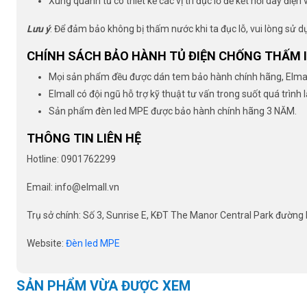
Xung quanh tủ có thiết kế các vị trí đục lỗ để kết nối dây điện
Lưu ý
: Để đảm bảo không bị thấm nước khi ta đục lỗ, vui lòng sử 
CHÍNH SÁCH BẢO HÀNH TỦ ĐIỆN CHỐNG THẤM I
Mọi sản phẩm đều được dán tem bảo hành chính hãng, Elmall
Elmall có đội ngũ hỗ trợ kỹ thuật tư vấn trong suốt quá trình 
Sản phẩm đèn led MPE được bảo hành chính hãng 3 NĂM.
THÔNG TIN LIÊN HỆ
Hotline: 0901762299
Email: info@elmall.vn
Trụ sở chính: Số 3, Sunrise E, KĐT The Manor Central Park đường N
Website:
Đèn led MPE
SẢN PHẨM VỪA ĐƯỢC XEM