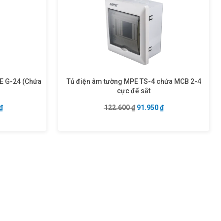
PE G-24 (Chứa
Tủ điện âm tường MPE TS-4 chứa MCB 2-4
cực đế sắt
à: 742.000 ₫.
Giá hiện tại là: 556.500 ₫.
Giá gốc là: 122.600 ₫.
Giá hiện tại là: 91
₫
122.600
₫
91.950
₫