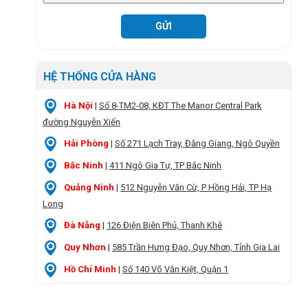
HỆ THỐNG CỬA HÀNG
Hà Nội
|
Số 8-TM2-08, KĐT The Manor Central Park
đường Nguyễn Xiển
Hải Phòng
|
Số 271 Lạch Tray, Đằng Giang, Ngô Quyền
Bắc Ninh
|
411 Ngô Gia Tự, TP Bắc Ninh
Quảng Ninh
|
512 Nguyễn Văn Cừ, P Hồng Hải, TP Hạ
Long
Đà Nẵng
|
126 Điện Biên Phủ, Thanh Khê
Quy Nhơn
|
585 Trần Hưng Đạo, Quy Nhơn, Tỉnh Gia Lai
Hồ Chí Minh
|
Số 140 Võ Văn Kiệt, Quận 1