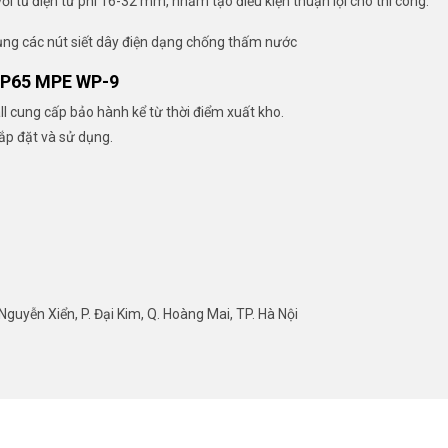
 với tủ điện từ phi 16-32 mm, nhằm tạo điều kiện thuận lợi cho thi công.
dụng các nút siết dây điện dạng chống thấm nước
P65 MPE WP-9
 cung cấp bảo hành kể từ thời điểm xuất kho.
lắp đặt và sử dụng.
guyễn Xiển, P. Đại Kim, Q. Hoàng Mai, TP. Hà Nội