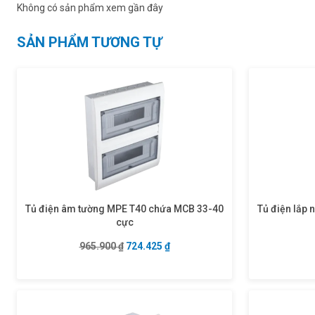
Không có sản phẩm xem gần đây
SẢN PHẨM TƯƠNG TỰ
Tủ điện âm tường MPE T40 chứa MCB 33-40
Tủ điện lắp
cực
Giá gốc là: 965.900 ₫.
Giá hiện tại là: 724.425 ₫.
965.900
₫
724.425
₫