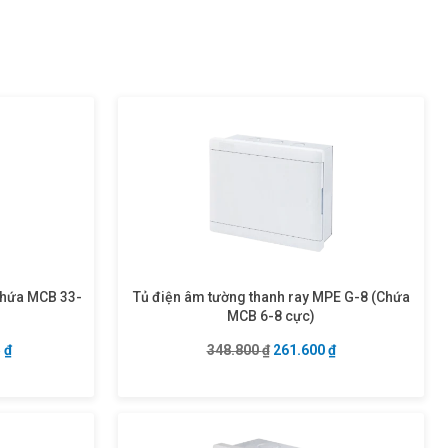
chứa MCB 33-
Tủ điện âm tường thanh ray MPE G-8 (Chứa
MCB 6-8 cực)
là: 1.270.900 ₫.
Giá hiện tại là: 953.175 ₫.
Giá gốc là: 348.800 ₫.
Giá hiện tại là: 2
5
₫
348.800
₫
261.600
₫