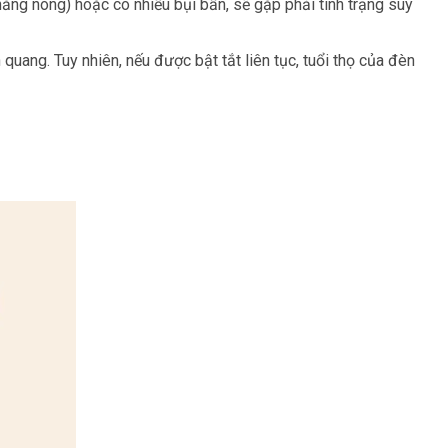
 nắng nóng) hoặc có nhiều bụi bẩn, sẽ gặp phải tình trạng suy
uang. Tuy nhiên, nếu được bật tắt liên tục, tuổi thọ của đèn