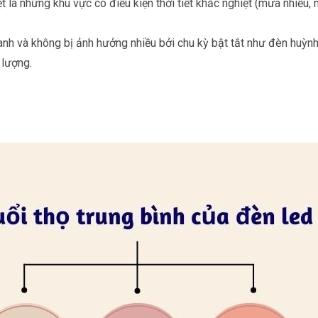
t là những khu vực có điều kiện thời tiết khắc nghiệt (mưa nhiều,
nh và không bị ảnh hưởng nhiều bởi chu kỳ bật tắt như đèn huỳnh q
 lượng.