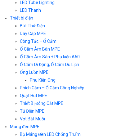
LED Tube Lighting
LED Thanh
Thiết bị điện
Bút Thử Điện
Dây Cáp MPE
Công Tắc – Ổ Cắm
Ổ Cắm Âm Bàn MPE
Ổ Cắm Âm Sàn + Phụ kiện A60
Ổ Cắm Di Động, Ổ Cắm Du Lịch
Ống Luồn MPE
Phụ Kiện Ống
Phích Cắm – Ổ Cắm Công Nghiệp
Quạt Hút MPE
Thiết Bị Đóng Cắt MPE
Tủ Điện MPE
Vợt Bắt Muỗi
Máng đèn MPE
Bộ Máng Đèn LED Chống Thấm