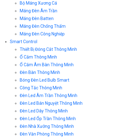
Bộ Máng Xương Cá
Máng Đèn Âm Trần
Máng Đèn Batten
Máng Đèn Chống Thấm
Máng Đèn Công Nghiệp
Smart Control
Thiết Bị Đóng Cắt Thông Minh
Ổ Cắm Thông Minh
Ổ Cắm Âm Bàn Thông Minh
Đèn Bàn Thông Minh
Bóng Đèn Led Bulb Smart
Công Tắc Thông Minh
Đèn Led Âm Trần Thông Minh
Đèn Led Bán Nguyệt Thông Minh
Đèn Led Dây Thông Minh
Đèn Led Ốp Trần Thông Minh
Đèn Nhà Xưởng Thông Minh
Đèn Văn Phòng Thông Minh