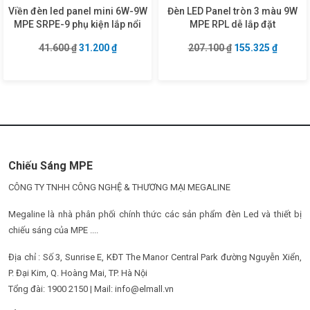
Viền đèn led panel mini 6W-9W
Đèn LED Panel tròn 3 màu 9W
MPE SRPE-9 phụ kiện lắp nổi
MPE RPL dễ lắp đặt
Giá gốc là: 41.600 ₫.
Giá hiện tại là: 31.200 ₫.
Giá gốc là: 207.1
Giá hiện
41.600
₫
31.200
₫
207.100
₫
155.325
₫
Chiếu Sáng MPE
CÔNG TY TNHH CÔNG NGHỆ & THƯƠNG MẠI MEGALINE
Megaline là nhà phân phối chính thức các sản phẩm đèn Led và thiết bị
chiếu sáng của MPE ....
Địa chỉ : Số 3, Sunrise E, KĐT The Manor Central Park đường Nguyễn Xiển,
P. Đại Kim, Q. Hoàng Mai, TP. Hà Nội
Tổng đài: 1900 2150 | Mail: info@elmall.vn