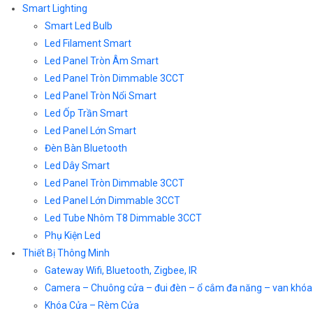
Smart Lighting
Smart Led Bulb
Led Filament Smart
Led Panel Tròn Âm Smart
Led Panel Tròn Dimmable 3CCT
Led Panel Tròn Nổi Smart
Led Ốp Trần Smart
Led Panel Lớn Smart
Đèn Bàn Bluetooth
Led Dây Smart
Led Panel Tròn Dimmable 3CCT
Led Panel Lớn Dimmable 3CCT
Led Tube Nhôm T8 Dimmable 3CCT
Phụ Kiện Led
Thiết Bị Thông Minh
Gateway Wifi, Bluetooth, Zigbee, IR
Camera – Chuông cửa – đui đèn – ổ cắm đa năng – van khóa
Khóa Cửa – Rèm Cửa