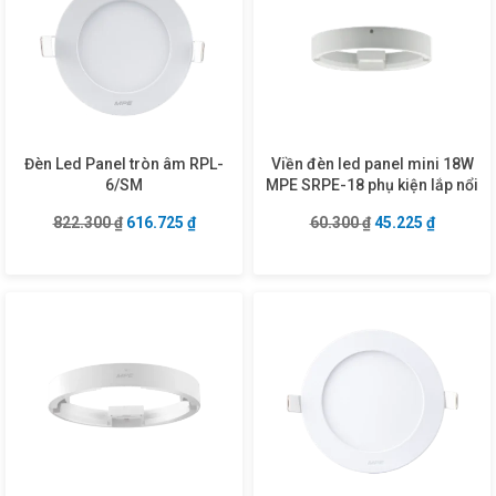
Đèn Led Panel tròn âm RPL-
Viền đèn led panel mini 18W
6/SM
MPE SRPE-18 phụ kiện lắp nổi
Giá gốc là: 822.300 ₫.
Giá hiện tại là: 616.725 ₫.
Giá gốc là: 60.30
Giá hiện 
822.300
₫
616.725
₫
60.300
₫
45.225
₫