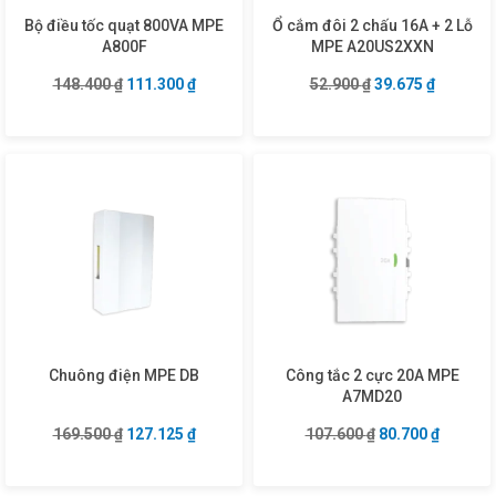
Bộ điều tốc quạt 800VA MPE
Ổ cắm đôi 2 chấu 16A + 2 Lỗ
A800F
MPE A20US2XXN
Giá gốc là: 148.400 ₫.
Giá hiện tại là: 111.300 ₫.
Giá gốc là: 52.90
Giá hiện 
148.400
₫
111.300
₫
52.900
₫
39.675
₫
Chuông điện MPE DB
Công tắc 2 cực 20A MPE
A7MD20
Giá gốc là: 169.500 ₫.
Giá hiện tại là: 127.125 ₫.
Giá gốc là: 107.6
Giá hiện
169.500
₫
127.125
₫
107.600
₫
80.700
₫