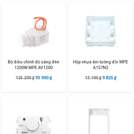
Bộ điều chỉnh độ sáng đèn
Hộp nhựa âm tường đôi MPE
1200W MPE AV1200
A157N2
Giá gốc là: 125.200 ₫.
Giá hiện tại là: 93.900 ₫.
Giá gốc là: 13.10
Giá hiện t
125.200
₫
93.900
₫
13.100
₫
9.825
₫