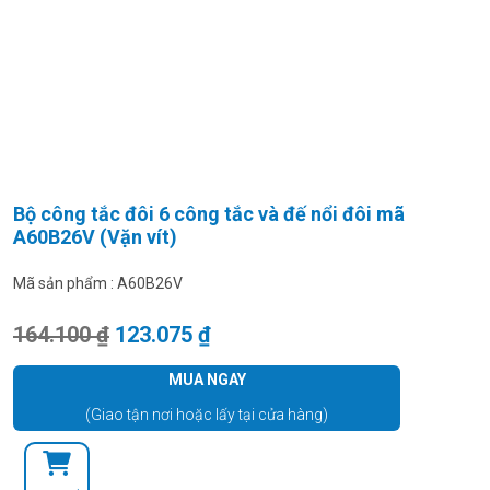
Bộ công tắc đôi 6 công tắc và đế nổi đôi mã
A60B26V (Vặn vít)
Mã sản phẩm :
A60B26V
Giá gốc là: 164.100 ₫.
Giá hiện tại là: 123.075 ₫.
164.100
₫
123.075
₫
MUA NGAY
(Giao tận nơi hoặc lấy tại cửa hàng)