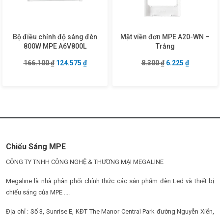
Bộ điều chỉnh độ sáng đèn
Mặt viền đơn MPE A20-WN –
800W MPE A6V800L
Trắng
Giá gốc là: 166.100 ₫.
Giá hiện tại là: 124.575 ₫.
Giá gốc là: 8.300 
Giá hiện tạ
166.100
₫
124.575
₫
8.300
₫
6.225
₫
Chiếu Sáng MPE
CÔNG TY TNHH CÔNG NGHỆ & THƯƠNG MẠI MEGALINE
Megaline là nhà phân phối chính thức các sản phẩm đèn Led và thiết bị
chiếu sáng của MPE ....
Địa chỉ : Số 3, Sunrise E, KĐT The Manor Central Park đường Nguyễn Xiển,