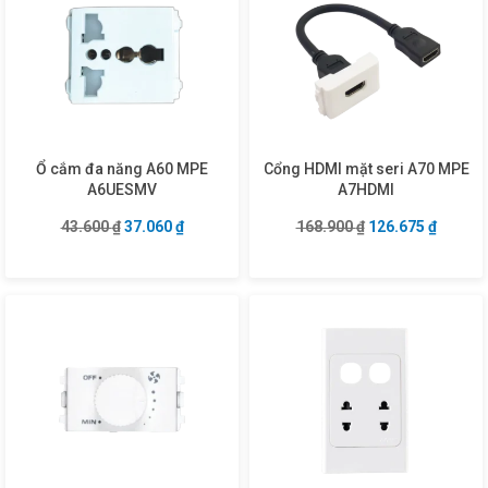
Ổ cắm đa năng A60 MPE
Cổng HDMI mặt seri A70 MPE
A6UESMV
A7HDMI
Giá gốc là: 43.600 ₫.
Giá hiện tại là: 37.060 ₫.
Giá gốc là: 168.9
Giá hiện
43.600
₫
37.060
₫
168.900
₫
126.675
₫