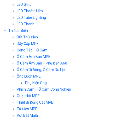
LED Strip
LED Thoát Hiểm
LED Tube Lighting
LED Thanh
Thiết bị điện
Bút Thử Điện
Dây Cáp MPE
Công Tắc – Ổ Cắm
Ổ Cắm Âm Bàn MPE
Ổ Cắm Âm Sàn + Phụ kiện A60
Ổ Cắm Di Động, Ổ Cắm Du Lịch
Ống Luồn MPE
Phụ Kiện Ống
Phích Cắm – Ổ Cắm Công Nghiệp
Quạt Hút MPE
Thiết Bị Đóng Cắt MPE
Tủ Điện MPE
Vợt Bắt Muỗi