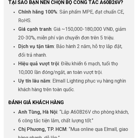
TẠI SAO BẠN NÊN CHỌN BỘ CÔNG TẮC A60B26V?
Chính hãng 100%
: Sản phẩm MPE, đạt chuẩn CE,
RoHS.
Giá cạnh tranh
: Giá ~150,000-180,000 VNĐ, giảm
20-30%, miễn phí vận chuyển đơn trên 5 triệu.
Dịch vụ tận tâm
: Bảo hành 2 năm, hỗ trợ lắp đặt,
đổi trả nhanh.
Hiệu quả vượt trội
: Điều khiển 6 mạch, tuổi thọ
10,000 lần đóng/ngắt, an toàn vượt trội.
Uy tín lâu năm
: Elmall Lighting phục vụ hàng nghìn
khách hàng trên toàn quốc.
ĐÁNH GIÁ KHÁCH HÀNG
Anh Tùng, Hà Nội
: “Lắp A60B26V cho phòng khách,
6 công tắc tiện lắm, chất lượng tốt.”
Chị Phương, TP. HCM
: “Mua online qua Elmall, giao
hàng nhanh, dễ lắp.”