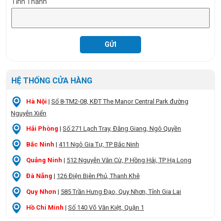
Tỉnh Thành
HỆ THỐNG CỬA HÀNG
Hà Nội
|
Số 8-TM2-08, KĐT The Manor Central Park đường
Nguyễn Xiển
Hải Phòng
|
Số 271 Lạch Tray, Đằng Giang, Ngô Quyền
Bắc Ninh
|
411 Ngô Gia Tự, TP Bắc Ninh
Quảng Ninh
|
512 Nguyễn Văn Cừ, P Hồng Hải, TP Hạ Long
Đà Nẵng
|
126 Điện Biên Phủ, Thanh Khê
Quy Nhơn
|
585 Trần Hưng Đạo, Quy Nhơn, Tỉnh Gia Lai
Hồ Chí Minh
|
Số 140 Võ Văn Kiệt, Quận 1