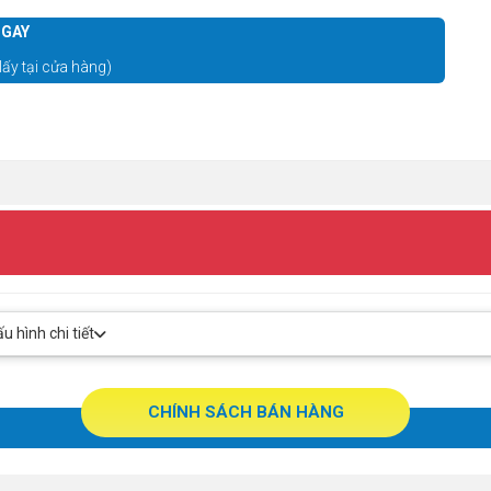
GAY
lấy tại cửa hàng)
 hình chi tiết
CHÍNH SÁCH BÁN HÀNG