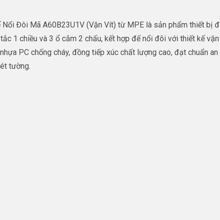
Nổi Đôi Mã A60B23U1V (Vặn Vít) từ MPE là sản phẩm thiết bị đi
 1 chiều và 3 ổ cắm 2 chấu, kết hợp đế nổi đôi với thiết kế vặn ví
hựa PC chống cháy, đồng tiếp xúc chất lượng cao, đạt chuẩn an t
ét tường.