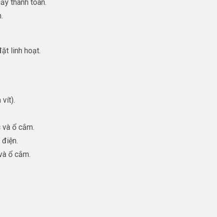
ầy thanh toán.
.
ặt linh hoạt.
vít).
c và ổ cắm.
 điện.
 và ổ cắm.