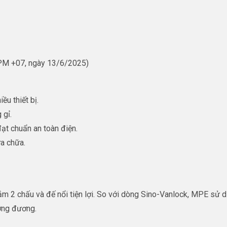
 PM +07, ngày 13/6/2025)
ều thiết bị.
 gỉ.
đạt chuẩn an toàn điện.
ửa chữa.
 2 chấu và đế nổi tiện lợi. So với dòng Sino-Vanlock, MPE sử dụ
ương đương.