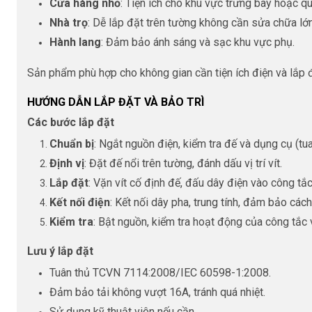
Cửa hàng nhỏ
: Tiện ích cho khu vực trưng bày hoặc qu
Nhà trọ
: Dễ lắp đặt trên tường không cần sửa chữa lớn
Hành lang
: Đảm bảo ánh sáng và sạc khu vực phụ.
Sản phẩm phù hợp cho không gian cần tiện ích điện và lắp đ
HƯỚNG DẪN LẮP ĐẶT VÀ BẢO TRÌ
Các bước lắp đặt
Chuẩn bị
: Ngắt nguồn điện, kiểm tra đế và dụng cụ (tua 
Định vị
: Đặt đế nổi trên tường, đánh dấu vị trí vít.
Lắp đặt
: Vặn vít cố định đế, đấu dây điện vào công tắ
Kết nối điện
: Kết nối dây pha, trung tính, đảm bảo cách
Kiểm tra
: Bật nguồn, kiểm tra hoạt động của công tắc
Lưu ý lắp đặt
Tuân thủ TCVN 7114:2008/IEC 60598-1:2008.
Đảm bảo tải không vượt 16A, tránh quá nhiệt.
Sử dụng kỹ thuật viên nếu cần.