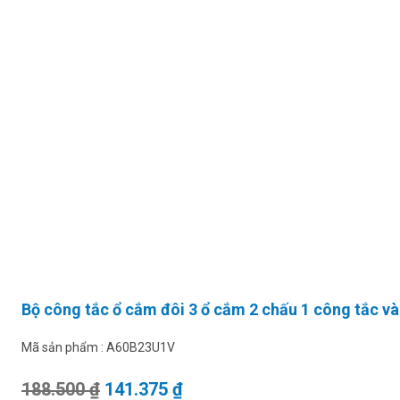
Bộ công tắc ổ cắm đôi 3 ổ cắm 2 chấu 1 công tắc v
Mã sản phẩm :
A60B23U1V
Giá gốc là: 188.500 ₫.
Giá hiện tại là: 141.375 ₫.
188.500
₫
141.375
₫