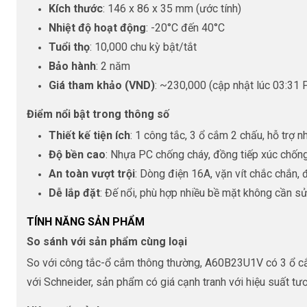
Kích thước
: 146 x 86 x 35 mm (ước tính)
Nhiệt độ hoạt động
: -20°C đến 40°C
Tuổi thọ
: 10,000 chu kỳ bật/tắt
Bảo hành
: 2 năm
Giá tham khảo (VND)
: ~230,000 (cập nhật lúc 03:31
Điểm nổi bật trong thông số
Thiết kế tiện ích
: 1 công tắc, 3 ổ cắm 2 chấu, hỗ trợ nhi
Độ bền cao
: Nhựa PC chống cháy, đồng tiếp xúc chống
An toàn vượt trội
: Dòng điện 16A, vặn vít chắc chắn, 
Dễ lắp đặt
: Đế nổi, phù hợp nhiều bề mặt không cần s
TÍNH NĂNG SẢN PHẨM
So sánh với sản phẩm cùng loại
So với công tắc-ổ cắm thông thường, A60B23U1V có 3 ổ cắm
với Schneider, sản phẩm có giá cạnh tranh với hiệu suất t