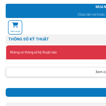
MUA N
(Giao tận nơi hoặc 
Thêm vào giỏ
THÔNG SỐ KỸ THUẬT
Không có thông số kỹ thuật nào
Xem cấu