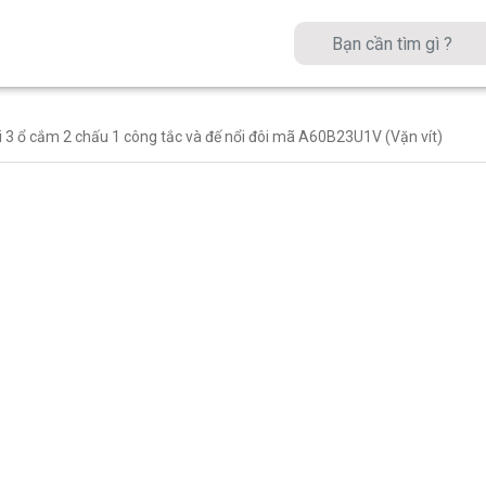
i 3 ổ cắm 2 chấu 1 công tắc và đế nổi đôi mã A60B23U1V (Vặn vít)