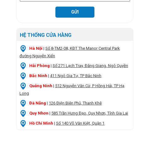
HỆ THỐNG CỬA HÀNG
Hà Nội
|
Số 8-TM2-08, KĐT The Manor Central Park
đường Nguyễn Xiển
Hải Phòng
|
Số 271 Lạch Tray, Đằng Giang, Ngô Quyền
Bắc Ninh
|
411 Ngô Gia Tự, TP Bắc Ninh
Quảng Ninh
|
512 Nguyễn Văn Cừ, P Hồng Hải, TP Hạ
Long
Đà Nẵng
|
126 Điện Biên Phủ, Thanh Khê
Quy Nhơn
|
585 Trần Hưng Đạo, Quy Nhơn, Tỉnh Gia Lai
Hồ Chí Minh
|
Số 140 Võ Văn Kiệt, Quận 1