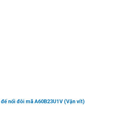
à đế nổi đôi mã A60B23U1V (Vặn vít)