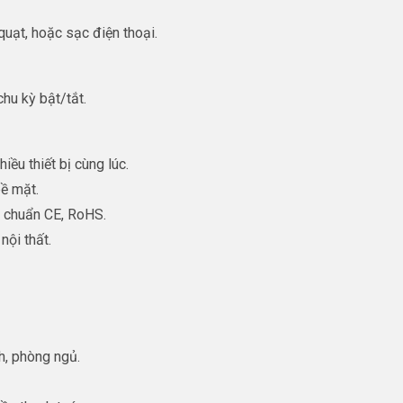
quạt, hoặc sạc điện thoại.
hu kỳ bật/tắt.
hiều thiết bị cùng lúc.
bề mặt.
t chuẩn CE, RoHS.
nội thất.
ch, phòng ngủ.