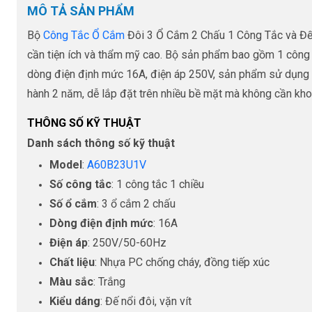
MÔ TẢ SẢN PHẨM
Bộ
Công Tắc Ổ Cắm
Đôi 3 Ổ Cắm 2 Chấu 1 Công Tắc và Đế 
cần tiện ích và thẩm mỹ cao. Bộ sản phẩm bao gồm 1 công tắc
dòng điện định mức 16A, điện áp 250V, sản phẩm sử dụng n
hành 2 năm, dễ lắp đặt trên nhiều bề mặt mà không cần kho
THÔNG SỐ KỸ THUẬT
Danh sách thông số kỹ thuật
Model
:
A60B23U1V
Số công tắc
: 1 công tắc 1 chiều
Số ổ cắm
: 3 ổ cắm 2 chấu
Dòng điện định mức
: 16A
Điện áp
: 250V/50-60Hz
Chất liệu
: Nhựa PC chống cháy, đồng tiếp xúc
Màu sắc
: Trắng
Kiểu dáng
: Đế nổi đôi, vặn vít