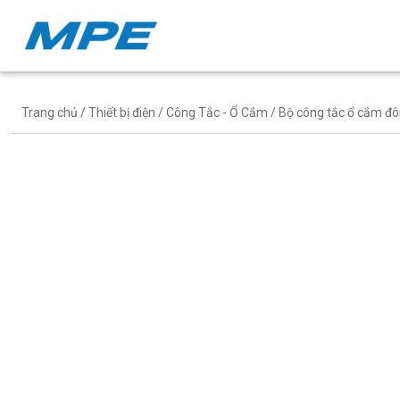
Trang chủ
/
Thiết bị điện
/
Công Tắc - Ổ Cắm
/ Bộ công tắc ổ cắm đô