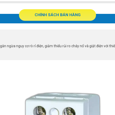
CHÍNH SÁCH BÁN HÀNG
ăn ngừa nguy cơ rò rỉ điện, giảm thiểu rủi ro cháy nổ và giật điện với thi