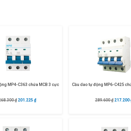
động MP4-C363 chứa MCB 3 cực
Cầu dao tự động MP6-C425 ch
Giá gốc là: 268.300 ₫.
Giá hiện tại là: 201.225 ₫.
Giá gốc l
268.300
₫
201.225
₫
289.600
₫
217.200