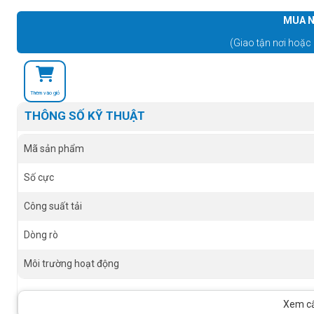
MUA N
(Giao tận nơi hoặc 
Thêm vào giỏ
THÔNG SỐ KỸ THUẬT
Mã sản phẩm
Số cực
Công suất tải
Dòng rò
Môi trường hoạt động
Xem cấu