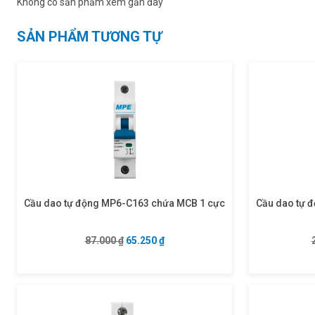
Không có sản phẩm xem gần đây
SẢN PHẨM TƯƠNG TỰ
Cầu dao tự động MP6-C163 chứa MCB 1 cực
Cầu dao tự 
Giá gốc là: 87.000 ₫.
Giá hiện tại là: 65.250 ₫.
87.000
₫
65.250
₫