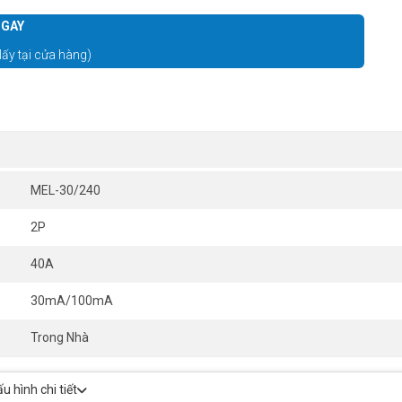
GAY
lấy tại cửa hàng)
MEL-30/240
2P
40A
30mA/100mA
Trong Nhà
 hình chi tiết