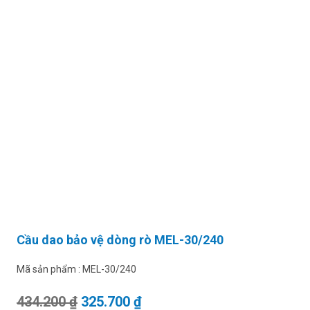
Cầu dao bảo vệ dòng rò MEL-30/240
Mã sản phẩm :
MEL-30/240
Giá gốc là: 434.200 ₫.
Giá hiện tại là: 325.700 ₫.
434.200
₫
325.700
₫