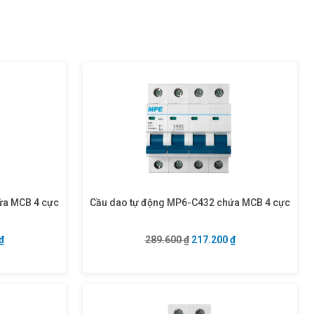
ứa MCB 4 cực
Cầu dao tự động MP6-C432 chứa MCB 4 cực
à: 289.600 ₫.
Giá hiện tại là: 217.200 ₫.
Giá gốc là: 289.600 ₫.
Giá hiện tại là: 2
₫
289.600
₫
217.200
₫