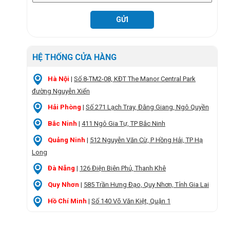
HỆ THỐNG CỬA HÀNG
Hà Nội
|
Số 8-TM2-08, KĐT The Manor Central Park
đường Nguyễn Xiển
Hải Phòng
|
Số 271 Lạch Tray, Đằng Giang, Ngô Quyền
Bắc Ninh
|
411 Ngô Gia Tự, TP Bắc Ninh
Quảng Ninh
|
512 Nguyễn Văn Cừ, P Hồng Hải, TP Hạ
Long
Đà Nẵng
|
126 Điện Biên Phủ, Thanh Khê
Quy Nhơn
|
585 Trần Hưng Đạo, Quy Nhơn, Tỉnh Gia Lai
Hồ Chí Minh
|
Số 140 Võ Văn Kiệt, Quận 1