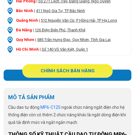
Hải Phòng
|
Số 271 Lạch Tray, Đằng Giang, Ngô Quyền
Bắc Ninh
|
411 Ngô Gia Tự, TP Bắc Ninh
Quảng Ninh
|
512 Nguyễn Văn Cừ, P Hồng Hải, TP Hạ Long
Đà Nẵng
|
126 Điện Biên Phủ, Thanh Khê
Quy Nhơn
|
585 Trần Hưng Đạo, Quy Nhơn, Tỉnh Gia Lai
Hồ Chí Minh
|
Số 140 Võ Văn Kiệt, Quận 1
CHÍNH SÁCH BÁN HÀNG
MÔ TẢ SẢN PHẨM
Cầu dao tự động
MP6-C125
ngoài chức năng ngắt điện cho hệ
thống điện còn có thêm 2 chức năng khác là ngắt dòng điện khi
quá tải định mức và ngắt ngắn mạch.
THÔNG SỐ KỸ THUẬT CẦU DAO TỰ ĐỘNG MP6-