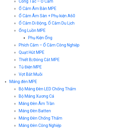
Công Tắc – Ổ Cắm
Ổ Cắm Âm Bàn MPE
Ổ Cắm Âm Sàn + Phụ kiện A60
Ổ Cắm Di Động, Ổ Cắm Du Lịch
Ống Luồn MPE
Phụ Kiện Ống
Phích Cắm – Ổ Cắm Công Nghiệp
Quạt Hút MPE
Thiết Bị Đóng Cắt MPE
Tủ Điện MPE
Vợt Bắt Muỗi
Máng đèn MPE
Bộ Máng Đèn LED Chống Thấm
Bộ Máng Xương Cá
Máng Đèn Âm Trần
Máng Đèn Batten
Máng Đèn Chống Thấm
Máng Đèn Công Nghiệp