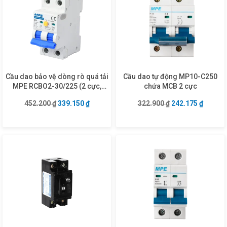
Cầu dao bảo vệ dòng rò quá tải
Cầu dao tự động MP10-C250
MPE RCBO2-30/225 (2 cực,
chứa MCB 2 cực
25A, 30mA, 6kA)
Giá gốc là: 452.200 ₫.
Giá hiện tại là: 339.150 ₫.
Giá gốc là: 322.9
Giá hiện
452.200
₫
339.150
₫
322.900
₫
242.175
₫