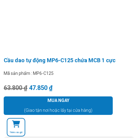
Cầu dao tự động MP6-C125 chứa MCB 1 cực
Mã sản phẩm :
MP6-C125
Giá gốc là: 63.800 ₫.
Giá hiện tại là: 47.850 ₫.
63.800
₫
47.850
₫
MUA NGAY
(Giao tận nơi hoặc lấy tại cửa hàng)
Thêm vào giỏ