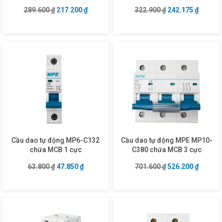
Giá gốc là: 289.600 ₫.
Giá hiện tại là: 217.200 ₫.
Giá gốc là: 322.9
Giá hiện
289.600
₫
217.200
₫
322.900
₫
242.175
₫
Cầu dao tự động MP6-C132
Cầu dao tự động MPE MP10-
chứa MCB 1 cực
C380 chứa MCB 3 cực
Giá gốc là: 63.800 ₫.
Giá hiện tại là: 47.850 ₫.
Giá gốc là: 701.6
Giá hiện
63.800
₫
47.850
₫
701.600
₫
526.200
₫