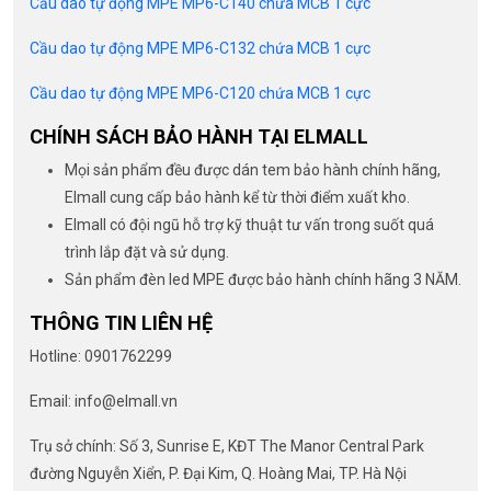
Cầu dao tự động MPE MP6-C140 chứa MCB 1 cực
Cầu dao tự động MPE MP6-C132 chứa MCB 1 cực
Cầu dao tự động MPE MP6-C120 chứa MCB 1 cực
CHÍNH SÁCH BẢO HÀNH TẠI ELMALL
Mọi sản phẩm đều được dán tem bảo hành chính hãng,
Elmall cung cấp bảo hành kể từ thời điểm xuất kho.
Elmall có đội ngũ hỗ trợ kỹ thuật tư vấn trong suốt quá
trình lắp đặt và sử dụng.
Sản phẩm đèn led MPE được bảo hành chính hãng 3 NĂM.
THÔNG TIN LIÊN HỆ
Hotline: 0901762299
Email: info@elmall.vn
Trụ sở chính: Số 3, Sunrise E, KĐT The Manor Central Park
đường Nguyễn Xiển, P. Đại Kim, Q. Hoàng Mai, TP. Hà Nội