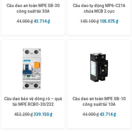
Cầu dao an toàn MPE SB-30
Cầu dao tự động MP6-C216
công suất tải 30A
chứa MCB 2 cực
Giá gốc là: 44.000 ₫.
Giá hiện tại là: 43.714 ₫.
Giá gốc là: 140.1
Giá hiện
44.000
₫
43.714
₫
140.100
₫
105.075
₫
Cầu dao bảo vệ dòng rò – quá
Cầu dao an toàn MPE SB-10
tải MPE RCBO-30/232
công suất tải 10A
Giá gốc là: 452.200 ₫.
Giá hiện tại là: 339.150 ₫.
Giá gốc là: 44.00
Giá hiện 
452.200
₫
339.150
₫
44.000
₫
43.714
₫