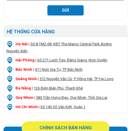
HỆ THỐNG CỬA HÀNG
Hà Nội
|
Số 8-TM2-08, KĐT The Manor Central Park đường
Nguyễn Xiển
Hải Phòng
|
Số 271 Lạch Tray, Đằng Giang, Ngô Quyền
Bắc Ninh
|
411 Ngô Gia Tự, TP Bắc Ninh
Quảng Ninh
|
512 Nguyễn Văn Cừ, P Hồng Hải, TP Hạ Long
Đà Nẵng
|
126 Điện Biên Phủ, Thanh Khê
Quy Nhơn
|
585 Trần Hưng Đạo, Quy Nhơn, Tỉnh Gia Lai
Hồ Chí Minh
|
Số 140 Võ Văn Kiệt, Quận 1
CHÍNH SÁCH BÁN HÀNG