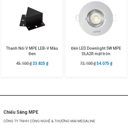
Thanh Nối V MPE LEB-V Màu
Đèn LED Downlight 5W MPE
Đen
DLA2R mặt tròn
Giá gốc là: 45.100 ₫.
Giá hiện tại là: 33.825 ₫.
Giá gốc là: 72.10
Giá hiện 
45.100
₫
33.825
₫
72.100
₫
54.075
₫
Chiếu Sáng MPE
CÔNG TY TNHH CÔNG NGHỆ & THƯƠNG MẠI MEGALINE