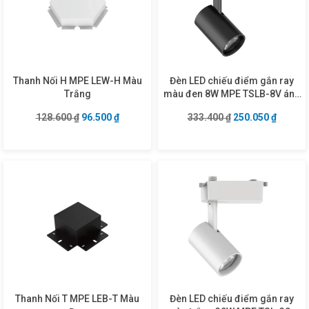
Thanh Nối H MPE LEW-H Màu
Đèn LED chiếu điểm gắn ray
Trắng
màu đen 8W MPE TSLB-8V ánh
sáng vàng
Giá gốc là: 128.600 ₫.
Giá hiện tại là: 96.500 ₫.
Giá gốc là: 333.4
Giá hiện
128.600
₫
96.500
₫
333.400
₫
250.050
₫
Thanh Nối T MPE LEB-T Màu
Đèn LED chiếu điểm gắn ray