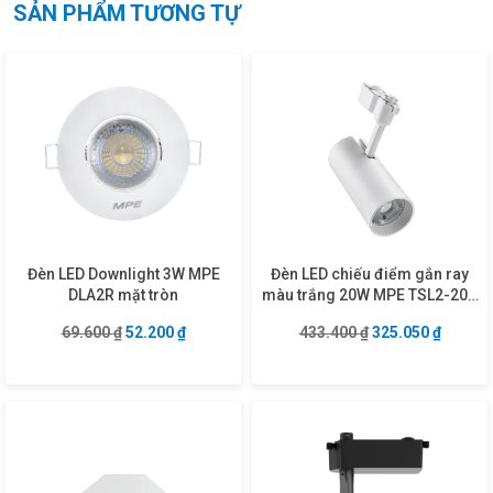
SẢN PHẨM TƯƠNG TỰ
Đèn LED Downlight 3W MPE
Đèn LED chiếu điểm gắn ray
DLA2R mặt tròn
màu trắng 20W MPE TSL2-20N
ánh sáng trung tính
Giá gốc là: 69.600 ₫.
Giá hiện tại là: 52.200 ₫.
Giá gốc là: 433.4
Giá hiện
69.600
₫
52.200
₫
433.400
₫
325.050
₫