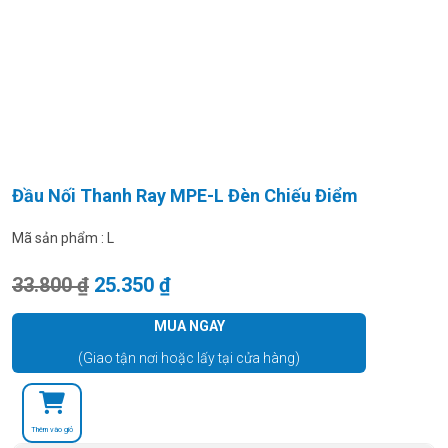
Đầu Nối Thanh Ray MPE-L Đèn Chiếu Điểm
Mã sản phẩm :
L
Giá gốc là: 33.800 ₫.
Giá hiện tại là: 25.350 ₫.
33.800
₫
25.350
₫
MUA NGAY
(Giao tận nơi hoặc lấy tại cửa hàng)
Thêm vào giỏ