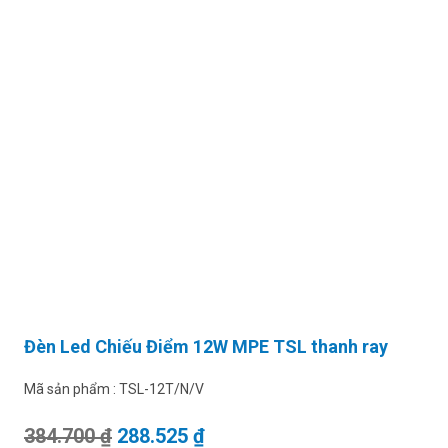
Đèn Led Chiếu Điểm 12W MPE TSL thanh ray
Mã sản phẩm :
TSL-12T/N/V
Giá gốc là: 384.700 ₫.
Giá hiện tại là: 288.525 ₫.
384.700
₫
288.525
₫