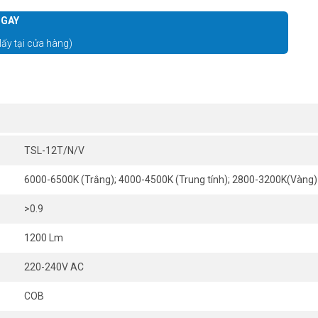
GAY
lấy tại cửa hàng)
TSL-12T/N/V
6000-6500K (Trắng); 4000-4500K (Trung tính); 2800-3200K(Vàng)
>0.9
1200 Lm
220-240V AC
COB