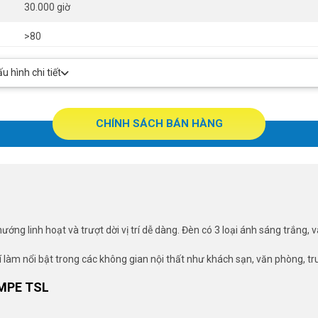
30.000 giờ
>80
Ø50 x 154mm
 hình chi tiết
36º
CHÍNH SÁCH BÁN HÀNG
g linh hoạt và trượt dời vị trí dễ dàng. Đèn có 3 loại ánh sáng trắng,
í làm nổi bật trong các không gian nội thất như khách sạn, văn phòng, 
MPE TSL