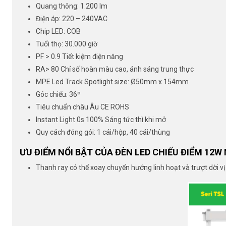
Quang thông: 1.200 lm
Điện áp: 220 – 240VAC
Chip LED: COB
Tuổi thọ: 30.000 giờ
PF > 0.9 Tiết kiệm điện năng
RA> 80 Chỉ số hoàn màu cao, ánh sáng trung thực
MPE Led Track Spotlight size: Ø50mm x 154mm
Góc chiếu: 36º
Tiêu chuẩn châu Âu CE ROHS
Instant Light 0s 100% Sáng tức thì khi mở
Quy cách đóng gói: 1 cái/hộp, 40 cái/thùng
ƯU ĐIỂM NỔI BẬT CỦA ĐÈN LED CHIẾU ĐIỂM 12W
Thanh ray có thể xoay chuyển hướng linh hoạt và trượt dời vị 