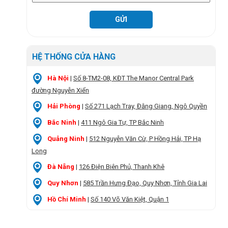
HỆ THỐNG CỬA HÀNG
Hà Nội
|
Số 8-TM2-08, KĐT The Manor Central Park
đường Nguyễn Xiển
Hải Phòng
|
Số 271 Lạch Tray, Đằng Giang, Ngô Quyền
Bắc Ninh
|
411 Ngô Gia Tự, TP Bắc Ninh
Quảng Ninh
|
512 Nguyễn Văn Cừ, P Hồng Hải, TP Hạ
Long
Đà Nẵng
|
126 Điện Biên Phủ, Thanh Khê
Quy Nhơn
|
585 Trần Hưng Đạo, Quy Nhơn, Tỉnh Gia Lai
Hồ Chí Minh
|
Số 140 Võ Văn Kiệt, Quận 1