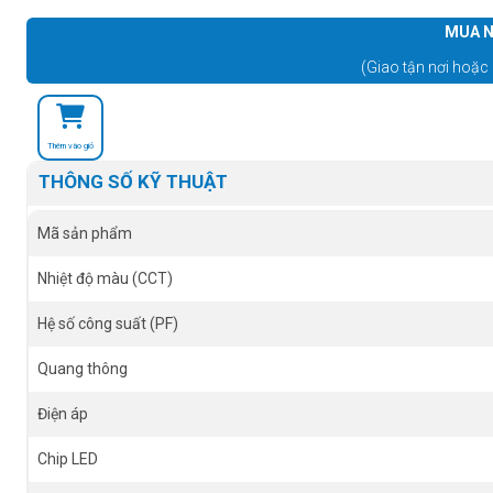
MUA N
(Giao tận nơi hoặc 
Thêm vào giỏ
THÔNG SỐ KỸ THUẬT
Mã sản phẩm
Nhiệt độ màu (CCT)
Hệ số công suất (PF)
Quang thông
Điện áp
Chip LED