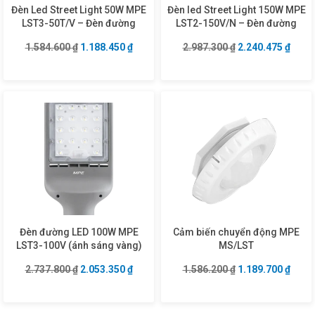
Đèn Led Street Light 50W MPE
Đèn led Street Light 150W MPE
LST3-50T/V – Đèn đường
LST2-150V/N – Đèn đường
Giá gốc là: 1.584.600 ₫.
Giá hiện tại là: 1.188.450 ₫.
Giá gốc là: 2.987
Giá hi
1.584.600
₫
1.188.450
₫
2.987.300
₫
2.240.475
₫
Đèn đường LED 100W MPE
Cảm biến chuyển động MPE
LST3-100V (ánh sáng vàng)
MS/LST
Giá gốc là: 2.737.800 ₫.
Giá hiện tại là: 2.053.350 ₫.
Giá gốc là: 1.586
Giá hi
2.737.800
₫
2.053.350
₫
1.586.200
₫
1.189.700
₫