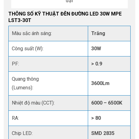
đại
THÔNG SỐ KỸ THUẬT ĐÈN ĐƯỜNG LED 30W MPE
LST3-30T
Màu sắc ánh sáng:
Trắng
Công suất (W):
30W
PF:
> 0.9
Quang thông
3600Lm
(Lumens):
Nhiệt độ màu (CCT):
6000 – 6500K
RA:
> 80
Chip LED:
SMD 2835