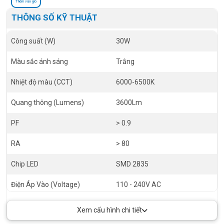
Thêm vào giỏ
THÔNG SỐ KỸ THUẬT
Công suất (W)
30W
Màu sắc ánh sáng
Trắng
Nhiệt độ màu (CCT)
6000-6500K
Quang thông (Lumens)
3600Lm
PF
> 0.9
RA
> 80
Chip LED
SMD 2835
Điện Áp Vào (Voltage)
110 - 240V AC
Góc chiếu (Angel)
150 độ
Xem cấu hình chi tiết