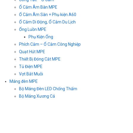
Ổ Cắm Âm Bàn MPE
Ổ Cắm Âm Sàn + Phụ kiện A60
Ổ Cắm Di Động, Ổ Cắm Du Lịch
Ống Luồn MPE
Phụ Kiện Ống
Phích Cắm – Ổ Cắm Công Nghiệp
Quạt Hút MPE
Thiết Bị Đóng Cắt MPE
Tủ Điện MPE
Vợt Bắt Muỗi
Máng đèn MPE
Bộ Máng Đèn LED Chống Thấm
Bộ Máng Xương Cá
Máng Đèn Âm Trần
Máng Đèn Batten
Máng Đèn Chống Thấm
Máng Đèn Công Nghiệp