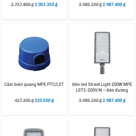
Giá gốc là: 2.737.800 ₫.
Giá hiện tại là: 2.053.350 ₫.
Giá gốc là: 3.983
Giá hi
2.737.800
₫
2.053.350
₫
3.983.200
₫
2.987.400
₫
Cảm biến quang MPE PTC/LST
Đèn led Street Light 200W MPE
LST2-200V/N – Đèn đường
Giá gốc là: 427.300 ₫.
Giá hiện tại là: 320.500 ₫.
Giá gốc là: 3.983
Giá hi
427.300
₫
320.500
₫
3.983.200
₫
2.987.400
₫