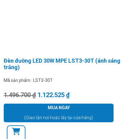
Đèn đường LED 30W MPE LST3-30T (ánh sáng
trắng)
Mã sản phẩm :
LST3-30T
Giá gốc là: 1.496.700 ₫.
Giá hiện tại là: 1.122.525
1.496.700
₫
1.122.525
₫
MUA NGAY
(Giao tận nơi hoặc lấy tại cửa hàng)