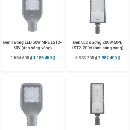
Đèn đường LED 50W MPE LST3-
Đèn LED đường 200W MPE
50V (ánh sáng vàng)
LST2-200V (ánh sáng vàng)
Giá gốc là: 1.584.600 ₫.
Giá hiện tại là: 1.188.450 ₫.
Giá gốc là: 3.983
Giá hi
1.584.600
₫
1.188.450
₫
3.983.200
₫
2.987.400
₫