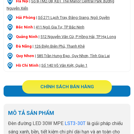
Hà Nội
|
Số 8-TM2-08, KĐT The Manor Central Park đường
Nguyễn Xiển
Hải Phòng
|
Số 271 Lạch Tray, Đằng Giang, Ngô Quyền
Bắc Ninh
|
411 Ngô Gia Tự, TP Bắc Ninh
Quảng Ninh
|
512 Nguyễn Văn Cừ, P Hồng Hải, TP Hạ Long
Đà Nẵng
|
126 Điện Biên Phủ, Thanh Khê
Quy Nhơn
|
585 Trần Hưng Đạo, Quy Nhơn, Tỉnh Gia Lai
Hồ Chí Minh
|
Số 140 Võ Văn Kiệt, Quận 1
CHÍNH SÁCH BÁN HÀNG
MÔ TẢ SẢN PHẨM
Đèn đường LED 30W MPE
LST3-30T
là giải pháp chiếu
sáng xanh, bền, tiết kiệm chi phí dài hạn và an toàn cho