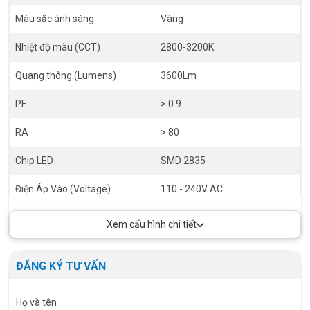
Màu sắc ánh sáng
Vàng
Nhiệt độ màu (CCT)
2800-3200K
Quang thông (Lumens)
3600Lm
PF
> 0.9
RA
> 80
Chip LED
SMD 2835
Điện Áp Vào (Voltage)
110 - 240V AC
Góc chiếu (Angel)
150 độ
Xem cấu hình chi tiết
Tiêu chuẩn chống bụi nước (IP)
IP65
ĐĂNG KÝ TƯ VẤN
Họ và tên