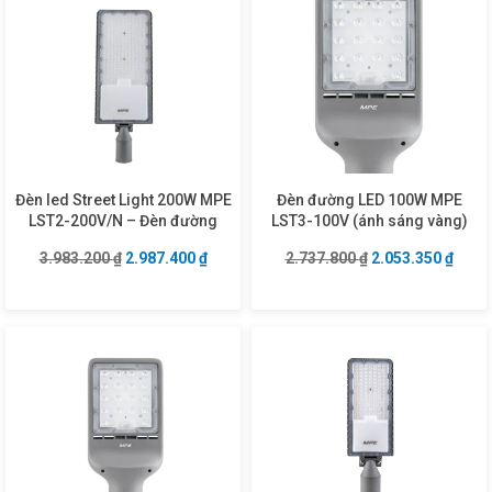
Đèn led Street Light 200W MPE
Đèn đường LED 100W MPE
LST2-200V/N – Đèn đường
LST3-100V (ánh sáng vàng)
Giá gốc là: 3.983.200 ₫.
Giá hiện tại là: 2.987.400 ₫.
Giá gốc là: 2.737
Giá hi
3.983.200
₫
2.987.400
₫
2.737.800
₫
2.053.350
₫