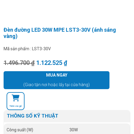
Đèn đường LED 30W MPE LST3-30V (ánh sáng
vàng)
Mã sản phẩm :
LST3-30V
Giá gốc là: 1.496.700 ₫.
Giá hiện tại là: 1.122.525
1.496.700
₫
1.122.525
₫
MUA NGAY
(Giao tận nơi hoặc lấy tại cửa hàng)
Thêm vào giỏ
THÔNG SỐ KỸ THUẬT
Công suất (W)
30W