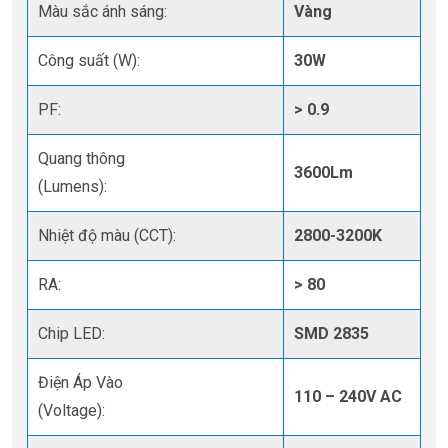
Màu sắc ánh sáng:
Vàng
Công suất (W):
30W
PF:
> 0.9
Quang thông
3600Lm
(Lumens):
Nhiệt độ màu (CCT):
2800-3200K
RA:
> 80
Chip LED:
SMD 2835
Điện Áp Vào
110 – 240V AC
(Voltage):