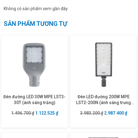
Không có sản phẩm xem gần đây
SẢN PHẨM TƯƠNG TỰ
Đèn đường LED 30W MPE LST3-
Đèn LED đường 200W MPE
30T (ánh sáng trắng)
LST2-200N (ánh sáng trung
tính)
Giá gốc là: 1.496.700 ₫.
Giá hiện tại là: 1.122.525 ₫.
Giá gốc là: 3.983
Giá hi
1.496.700
₫
1.122.525
₫
3.983.200
₫
2.987.400
₫