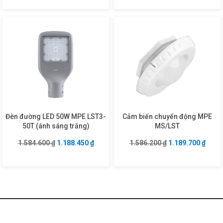
Đèn đường LED 50W MPE LST3-
Cảm biến chuyển động MPE
50T (ánh sáng trắng)
MS/LST
Giá gốc là: 1.584.600 ₫.
Giá hiện tại là: 1.188.450 ₫.
Giá gốc là: 1.586
Giá hi
1.584.600
₫
1.188.450
₫
1.586.200
₫
1.189.700
₫