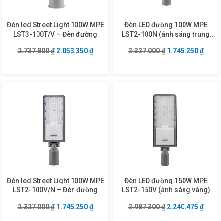
Đèn led Street Light 100W MPE
Đèn LED đường 100W MPE
LST3-100T/V – Đèn đường
LST2-100N (ánh sáng trung
tính)
Giá gốc là: 2.737.800 ₫.
Giá hiện tại là: 2.053.350 ₫.
Giá gốc là: 2.327
Giá hi
2.737.800
₫
2.053.350
₫
2.327.000
₫
1.745.250
₫
Đèn led Street Light 100W MPE
Đèn LED đường 150W MPE
LST2-100V/N – Đèn đường
LST2-150V (ánh sáng vàng)
Giá gốc là: 2.327.000 ₫.
Giá hiện tại là: 1.745.250 ₫.
Giá gốc là: 2.987
Giá hi
2.327.000
₫
1.745.250
₫
2.987.300
₫
2.240.475
₫