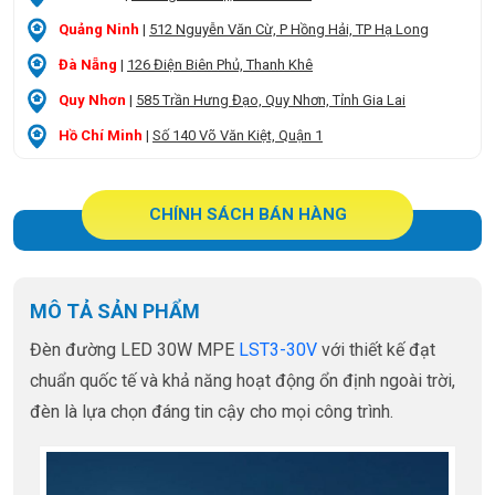
Quảng Ninh
|
512 Nguyễn Văn Cừ, P Hồng Hải, TP Hạ Long
Đà Nẵng
|
126 Điện Biên Phủ, Thanh Khê
Quy Nhơn
|
585 Trần Hưng Đạo, Quy Nhơn, Tỉnh Gia Lai
Hồ Chí Minh
|
Số 140 Võ Văn Kiệt, Quận 1
CHÍNH SÁCH BÁN HÀNG
MÔ TẢ SẢN PHẨM
Đèn đường LED 30W MPE
LST3-30V
với thiết kế đạt
chuẩn quốc tế và khả năng hoạt động ổn định ngoài trời,
đèn là lựa chọn đáng tin cậy cho mọi công trình.