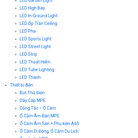
LED Garden Light
LED High Bay
LED In-Ground Light
LED Ốp Trần Ceiling
LED Pha
LED Sports Light
LED Street Light
LED Strip
LED Thoát Hiểm
LED Tube Lighting
LED Thanh
Thiết bị điện
Bút Thử Điện
Dây Cáp MPE
Công Tắc – Ổ Cắm
Ổ Cắm Âm Bàn MPE
Ổ Cắm Âm Sàn + Phụ kiện A60
Ổ Cắm Di Động, Ổ Cắm Du Lịch