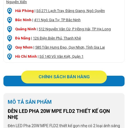
Nguyễn Xiển
Hải Phòng
|
Số 271 Lạch Tray, Đằng Giang, Ngô Quyền
Bắc Ninh
|
411 Ngô Gia Tự, TP Bắc Ninh
Quảng Ninh
|
512 Nguyễn Văn Cừ, P Hồng Hải, TP Hạ Long
Đà Nẵng
|
126 Điện Biên Phủ, Thanh Khê
Quy Nhơn
|
585 Trần Hưng Đạo, Quy Nhơn, Tỉnh Gia Lai
Hồ Chí Minh
|
Số 140 Võ Văn Kiệt, Quận 1
CHÍNH SÁCH BÁN HÀNG
MÔ TẢ SẢN PHẨM
ĐÈN LED PHA 20W MPE FLD2 THIẾT KẾ GỌN
NHẸ
Đèn LED Pha 20W MPE FLD2 thiết kế gọn nhẹ có 2 loại ánh sáng