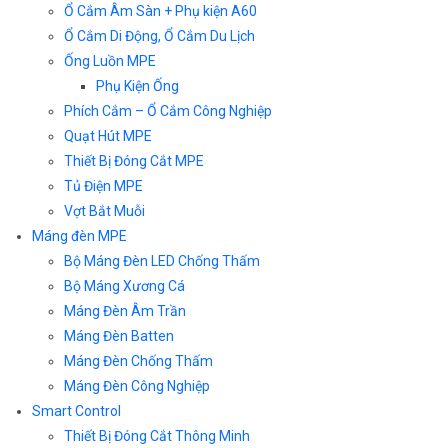
Ổ Cắm Âm Sàn + Phụ kiện A60
Ổ Cắm Di Động, Ổ Cắm Du Lịch
Ống Luồn MPE
Phụ Kiện Ống
Phích Cắm – Ổ Cắm Công Nghiệp
Quạt Hút MPE
Thiết Bị Đóng Cắt MPE
Tủ Điện MPE
Vợt Bắt Muỗi
Máng đèn MPE
Bộ Máng Đèn LED Chống Thấm
Bộ Máng Xương Cá
Máng Đèn Âm Trần
Máng Đèn Batten
Máng Đèn Chống Thấm
Máng Đèn Công Nghiệp
Smart Control
Thiết Bị Đóng Cắt Thông Minh