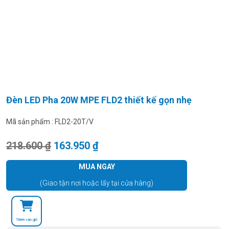
Đèn LED Pha 20W MPE FLD2 thiết kế gọn nhẹ
Mã sản phẩm :
FLD2-20T/V
Giá gốc là: 218.600 ₫.
Giá hiện tại là: 163.950 ₫.
218.600
₫
163.950
₫
MUA NGAY
(Giao tận nơi hoặc lấy tại cửa hàng)
Thêm vào giỏ