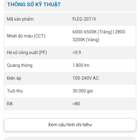
THÔNG SỐ KỸ THUẬT
Mã sản phẩm
FLD2-20T/V
6000-6500K (Trắng) | 2800-
Nhiệt độ màu (CCT)
3200K (Vàng)
Hệ số công suất (PF)
>0.9
Quang thông
1.800 lm
Điện áp
100-240V AC
Tuổi thọ
30.000 giờ
RA
>80
Size
150 x 133 x 29mm
Xem cấu hình chi tiết
Góc chiếu
120º