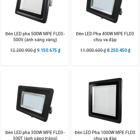
Đèn LED pha 500W MPE FLD3-
Đèn LED Pha 400W MPE FLD3
500V (ánh sáng vàng)
chịu va đập
Giá gốc là: 12.200.900 ₫.
Giá hiện tại là: 9.150.675 ₫.
Giá gốc là: 11.0
Giá h
12.200.900
₫
9.150.675
₫
11.000.600
₫
8.250.450
₫
Đèn LED pha 300W MPE FLD3-
Đèn LED Pha 1000W MPE FLD3
300T (ánh sáng trắng)
chịu va đập