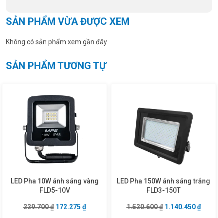
SẢN PHẨM VỪA ĐƯỢC XEM
Không có sản phẩm xem gần đây
SẢN PHẨM TƯƠNG TỰ
LED Pha 10W ánh sáng vàng
LED Pha 150W ánh sáng trắng
FLD5-10V
FLD3-150T
Giá gốc là: 229.700 ₫.
Giá hiện tại là: 172.275 ₫.
Giá gốc là: 1.520
Giá hi
229.700
₫
172.275
₫
1.520.600
₫
1.140.450
₫