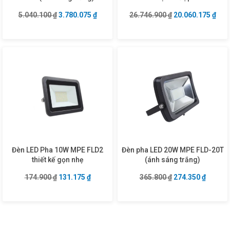
Giá gốc là: 5.040.100 ₫.
Giá hiện tại là: 3.780.075 ₫.
Giá gốc là: 26.74
Giá 
5.040.100
₫
3.780.075
₫
26.746.900
₫
20.060.175
₫
Đèn LED Pha 10W MPE FLD2
Đèn pha LED 20W MPE FLD-20T
thiết kế gọn nhẹ
(ánh sáng trắng)
Giá gốc là: 174.900 ₫.
Giá hiện tại là: 131.175 ₫.
Giá gốc là: 365.8
Giá hiện
174.900
₫
131.175
₫
365.800
₫
274.350
₫