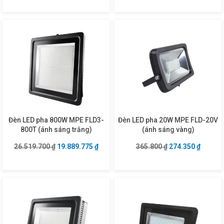
Đèn LED pha 800W MPE FLD3-
Đèn LED pha 20W MPE FLD-20V
800T (ánh sáng trắng)
(ánh sáng vàng)
Giá gốc là: 26.519.700 ₫.
Giá hiện tại là: 19.889.775 ₫.
Giá gốc là: 365.8
Giá hiện
26.519.700
₫
19.889.775
₫
365.800
₫
274.350
₫