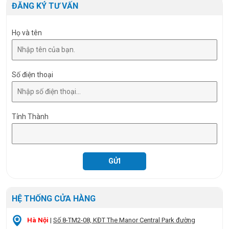
Quy cách đóng gói
1 cái/hộp, 10 cái/thùng
ĐĂNG KÝ TƯ VẤN
Họ và tên
Số điện thoại
Tỉnh Thành
HỆ THỐNG CỬA HÀNG
Hà Nội
|
Số 8-TM2-08, KĐT The Manor Central Park đường