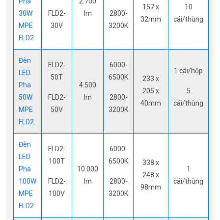
Pha
2.700
157 x
10
30W
FLD2-
lm
2800-
32mm
cái/thùng
MPE
30V
3200K
FLD2
Đèn
FLD2-
6000-
1 cái/hộp
LED
50T
6500K
233 x
Pha
4.500
205 x
5
50W
FLD2-
lm
2800-
40mm
cái/thùng
MPE
50V
3200K
FLD2
Đèn
FLD2-
6000-
LED
100T
6500K
338 x
Pha
10.000
1
248 x
100W
FLD2-
lm
2800-
cái/thùng
98mm
MPE
100V
3200K
FLD2