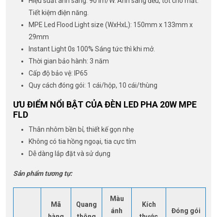
Hiệu suất ánh sáng: 90 lm/W. Ánh sáng đều, tốt cho mắt.
Tiết kiệm điện năng.
MPE Led Flood Light size (WxHxL): 150mm x 133mm x
29mm
Instant Light 0s 100% Sáng tức thì khi mở.
Thời gian bảo hành: 3 năm
Cấp độ bảo vệ: IP65
Quy cách đóng gói: 1 cái/hộp, 10 cái/thùng
ƯU ĐIỂM NỔI BẬT CỦA ĐÈN LED PHA 20W MPE
FLD
Thân nhôm bền bỉ, thiết kế gọn nhẹ
Không có tia hồng ngoại, tia cực tím
Dễ dàng lắp đặt và sử dụng
Sản phẩm tương tự:
Màu
Mã
Quang
Kích
ánh
Đóng gói
hàng
thông
thước