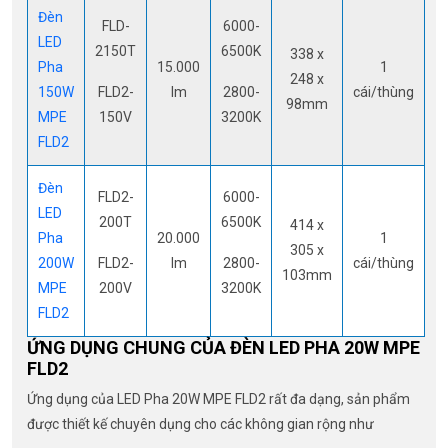
Đèn
FLD-
6000-
LED
2150T
6500K
338 x
Pha
15.000
1
248 x
150W
FLD2-
lm
2800-
cái/thùng
98mm
MPE
150V
3200K
FLD2
Đèn
FLD2-
6000-
LED
200T
6500K
414 x
Pha
20.000
1
305 x
200W
FLD2-
lm
2800-
cái/thùng
103mm
MPE
200V
3200K
FLD2
ỨNG DỤNG CHUNG CỦA ĐÈN LED PHA 20W MPE
FLD2
Ứng dụng của LED Pha 20W MPE FLD2 rất đa dạng, sản phẩm
được thiết kế chuyên dụng cho các không gian rộng như