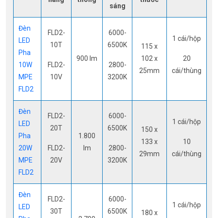
sáng
Đèn
FLD2-
6000-
1 cái/hộp
LED
10T
6500K
115 x
Pha
900 lm
102 x
20
10W
FLD2-
2800-
25mm
cái/thùng
MPE
10V
3200K
FLD2
Đèn
FLD2-
6000-
1 cái/hộp
LED
20T
6500K
150 x
Pha
1.800
133 x
10
20W
FLD2-
lm
2800-
29mm
cái/thùng
MPE
20V
3200K
FLD2
Đèn
FLD2-
6000-
1 cái/hộp
LED
30T
6500K
180 x