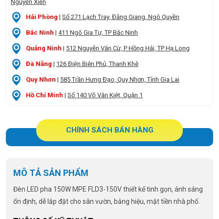
Nguyễn Xiển
Hải Phòng
|
Số 271 Lạch Tray, Đằng Giang, Ngô Quyền
Bắc Ninh
|
411 Ngô Gia Tự, TP Bắc Ninh
Quảng Ninh
|
512 Nguyễn Văn Cừ, P Hồng Hải, TP Hạ Long
Đà Nẵng
|
126 Điện Biên Phủ, Thanh Khê
Quy Nhơn
|
585 Trần Hưng Đạo, Quy Nhơn, Tỉnh Gia Lai
Hồ Chí Minh
|
Số 140 Võ Văn Kiệt, Quận 1
CHÍNH SÁCH BÁN HÀNG
MÔ TẢ SẢN PHẨM
Đèn LED pha 150W MPE FLD3-150V
thiết kế tinh gọn, ánh sáng
ổn định, dễ lắp đặt cho sân vườn, bảng hiệu, mặt tiền nhà phố.