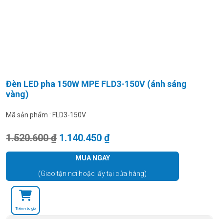
Đèn LED pha 150W MPE FLD3-150V (ánh sáng
vàng)
Mã sản phẩm :
FLD3-150V
Giá gốc là: 1.520.600 ₫.
Giá hiện tại là: 1.140.450
1.520.600
₫
1.140.450
₫
MUA NGAY
(Giao tận nơi hoặc lấy tại cửa hàng)
Thêm vào giỏ