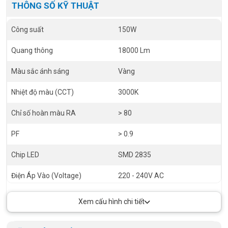
THÔNG SỐ KỸ THUẬT
Công suất
150W
Quang thông
18000 Lm
Màu sắc ánh sáng
Vàng
Nhiệt độ màu (CCT)
3000K
Chỉ số hoàn màu RA
> 80
PF
> 0.9
Chip LED
SMD 2835
Điện Áp Vào (Voltage)
220 - 240V AC
Góc chiếu (Angel)
120 độ
Xem cấu hình chi tiết
Tiêu chuẩn chống bụi nước (IP)
IP65