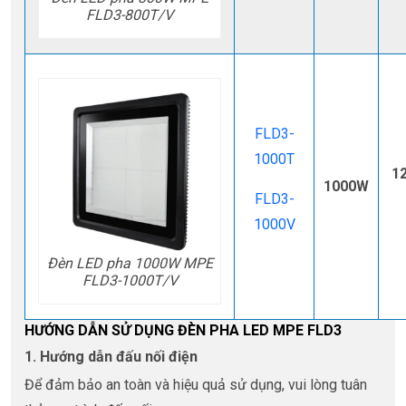
FLD3-800T/V
FLD3-
1000T
1
1000W
FLD3-
1000V
Đèn LED pha 1000W MPE
FLD3-1000T/V
HƯỚNG DẪN SỬ DỤNG ĐÈN PHA LED MPE FLD3
1. Hướng dẫn đấu nối điện
Để đảm bảo an toàn và hiệu quả sử dụng, vui lòng tuân