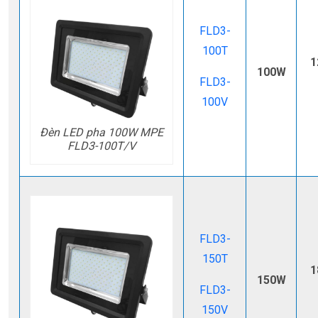
FLD3-
100T
1
100W
FLD3-
100V
Đèn LED pha 100W MPE
FLD3-100T/V
FLD3-
150T
1
150W
FLD3-
150V