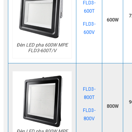
FLD3-
600T
7
600W
FLD3-
600V
Đèn LED pha 600W MPE
FLD3-600T/V
FLD3-
800T
9
800W
FLD3-
800V
Đèn LED pha 800W MPE