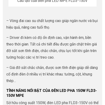
Cấu tạo của đèn pha LED MPE FLD3-150V
– Vòng đai cao su chất lượng cao giúp ngăn nước và bụi
hiệu quả, nâng cao tuổi thọ.
– Driver đi kèm có độ ổn định cao, vận hành êm, bền
theo thời gian. Tất cả chi tiết đều được gắn chặt trên giá
đỡ sắt sơn tĩnh điện, chắc chắn, chịu lực tốt khi gắn trên
tường hoặc các vị trí treo cao.
– Giá đỡ sắt chắc chắn, được sơn tĩnh điện giúp dễ dàng
cố định đèn ở nhiều vị trí khác nhau: tường, cột, khung
thép…
TÍNH NĂNG NỔI BẬT CỦA ĐÈN LED PHA 150W FLD3-
150V MPE
Sở hữu công suất 150W, đèn LED pha FLD3-150V có thể