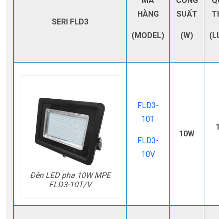
MÃ
CÔNG
Q
HÀNG
SUẤT
T
SERI FLD3
(MODEL)
(W)
(L
FLD3-
10T
10W
FLD3-
10V
Đèn LED pha 10W MPE
FLD3-10T/V