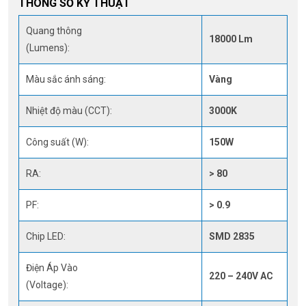
THÔNG SỐ KỸ THUẬT
Quang thông
18000 Lm
(Lumens):
Màu sắc ánh sáng:
Vàng
Nhiệt độ màu (CCT):
3000K
Công suất (W):
150W
RA:
> 80
PF:
> 0.9
Chip LED:
SMD 2835
Điện Áp Vào
220 – 240V AC
(Voltage):