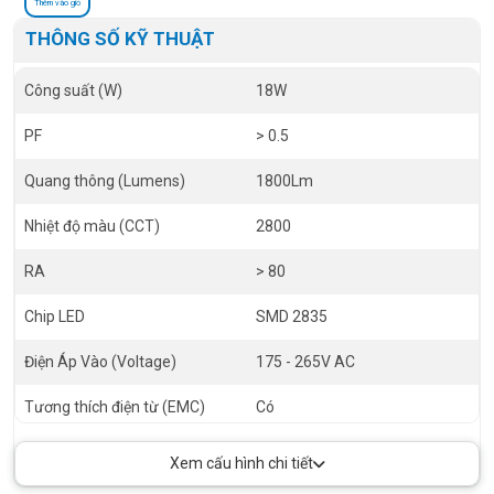
Thêm vào giỏ
THÔNG SỐ KỸ THUẬT
Công suất (W)
18W
PF
> 0.5
Quang thông (Lumens)
1800Lm
Nhiệt độ màu (CCT)
2800
RA
> 80
Chip LED
SMD 2835
Điện Áp Vào (Voltage)
175 - 265V AC
Tương thích điện từ (EMC)
Có
Tuổi thọ (h)
30.000 h
Xem cấu hình chi tiết