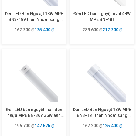
Đèn LED Bán Nguyệt 18W MPE
Đèn LED bán nguyệt oval 48W
BN3-18V thân Nhôm sáng
MPE BN-48T
Vàng
Giá gốc là: 167.200 ₫.
Giá hiện tại là: 125.400 ₫.
Giá gốc là: 289.6
Giá hiện
167.200
₫
125.400
₫
289.600
₫
217.200
₫
Đèn LED bán nguyệt thân đèn
Đèn LED Bán Nguyệt 18W MPE
nhựa MPE BN-36V 36W ánh
BN3-18T thân Nhôm sáng
sáng vàng
Trắng
Giá gốc là: 196.700 ₫.
Giá hiện tại là: 147.525 ₫.
Giá gốc là: 167.2
Giá hiện
196.700
₫
147.525
₫
167.200
₫
125.400
₫