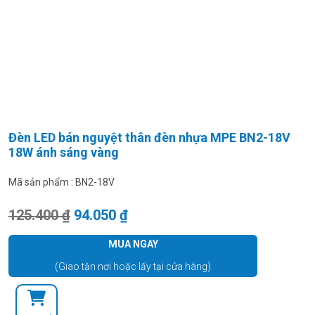
Đèn LED bán nguyệt thân đèn nhựa MPE BN2-18V
18W ánh sáng vàng
Mã sản phẩm :
BN2-18V
Giá gốc là: 125.400 ₫.
Giá hiện tại là: 94.050 ₫.
125.400
₫
94.050
₫
MUA NGAY
(Giao tận nơi hoặc lấy tại cửa hàng)