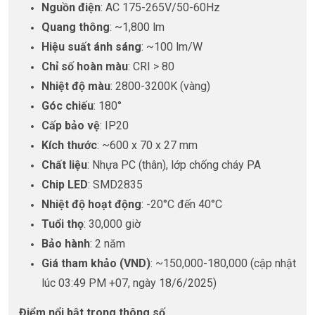
Nguồn điện
: AC 175-265V/50-60Hz
Quang thông
: ~1,800 lm
Hiệu suất ánh sáng
: ~100 lm/W
Chỉ số hoàn màu
: CRI > 80
Nhiệt độ màu
: 2800-3200K (vàng)
Góc chiếu
: 180°
Cấp bảo vệ
: IP20
Kích thước
: ~600 x 70 x 27 mm
Chất liệu
: Nhựa PC (thân), lớp chống cháy PA
Chip LED
: SMD2835
Nhiệt độ hoạt động
: -20°C đến 40°C
Tuổi thọ
: 30,000 giờ
Bảo hành
: 2 năm
Giá tham khảo (VND)
: ~150,000-180,000 (cập nhật
lúc 03:49 PM +07, ngày 18/6/2025)
Điểm nổi bật trong thông số