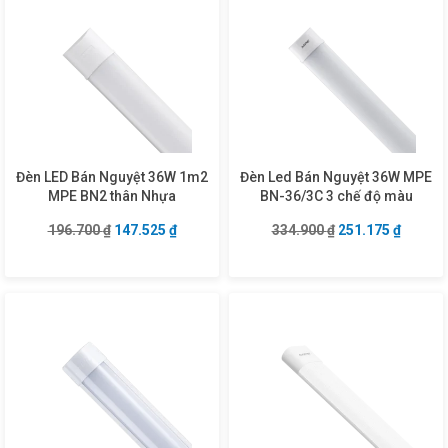
Đèn LED Bán Nguyệt 36W 1m2
Đèn Led Bán Nguyệt 36W MPE
MPE BN2 thân Nhựa
BN-36/3C 3 chế độ màu
Giá gốc là: 196.700 ₫.
Giá hiện tại là: 147.525 ₫.
Giá gốc là: 334.9
Giá hiện
196.700
₫
147.525
₫
334.900
₫
251.175
₫