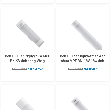
Đèn LED Bán Nguyệt 9W MPE
Đèn LED bán nguyệt thân đèn
BN-9V ánh sáng Vàng
nhựa MPE BN-18V 18W ánh
sáng vàng
Giá gốc là: 143.300 ₫.
Giá hiện tại là: 107.475 ₫.
Giá gốc là: 125.4
Giá hiện
143.300
₫
107.475
₫
125.400
₫
94.050
₫