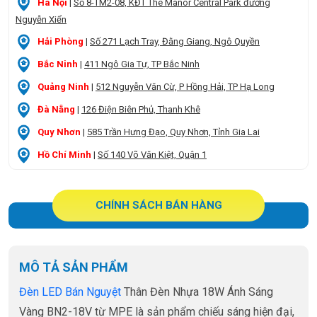
Hà Nội
|
Số 8-TM2-08, KĐT The Manor Central Park đường
Nguyễn Xiển
Hải Phòng
|
Số 271 Lạch Tray, Đằng Giang, Ngô Quyền
Bắc Ninh
|
411 Ngô Gia Tự, TP Bắc Ninh
Quảng Ninh
|
512 Nguyễn Văn Cừ, P Hồng Hải, TP Hạ Long
Đà Nẵng
|
126 Điện Biên Phủ, Thanh Khê
Quy Nhơn
|
585 Trần Hưng Đạo, Quy Nhơn, Tỉnh Gia Lai
Hồ Chí Minh
|
Số 140 Võ Văn Kiệt, Quận 1
CHÍNH SÁCH BÁN HÀNG
MÔ TẢ SẢN PHẨM
Đèn LED Bán Nguyệt
Thân Đèn Nhựa 18W Ánh Sáng
Vàng BN2-18V từ MPE là sản phẩm chiếu sáng hiện đại,