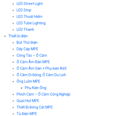
LED Street Light
LED Strip
LED Thoát Hiểm
LED Tube Lighting
LED Thanh
Thiết bị điện
Bút Thử Điện
Dây Cáp MPE
Công Tắc – Ổ Cắm
Ổ Cắm Âm Bàn MPE
Ổ Cắm Âm Sàn + Phụ kiện A60
Ổ Cắm Di Động, Ổ Cắm Du Lịch
Ống Luồn MPE
Phụ Kiện Ống
Phích Cắm – Ổ Cắm Công Nghiệp
Quạt Hút MPE
Thiết Bị Đóng Cắt MPE
Tủ Điện MPE