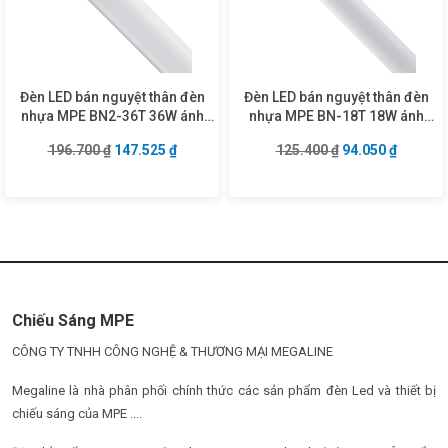
Đèn LED bán nguyệt thân đèn
Đèn LED bán nguyệt thân đèn
nhựa MPE BN2-36T 36W ánh
nhựa MPE BN-18T 18W ánh
sáng trắng
sáng trắng
Giá gốc là: 196.700 ₫.
Giá hiện tại là: 147.525 ₫.
Giá gốc là: 125.4
Giá hiện
196.700
₫
147.525
₫
125.400
₫
94.050
₫
Chiếu Sáng MPE
CÔNG TY TNHH CÔNG NGHỆ & THƯƠNG MẠI MEGALINE
Megaline là nhà phân phối chính thức các sản phẩm đèn Led và thiết bị
chiếu sáng của MPE ....