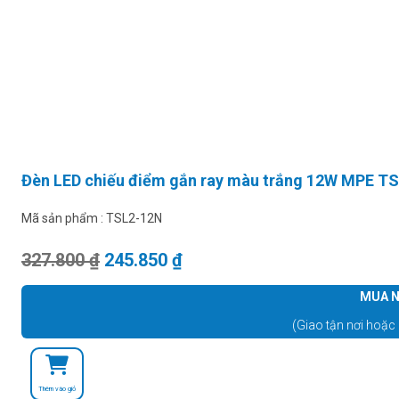
Đèn LED chiếu điểm gắn ray màu trắng 12W MPE TS
Mã sản phẩm :
TSL2-12N
Giá gốc là: 327.800 ₫.
Giá hiện tại là: 245.850 ₫.
327.800
₫
245.850
₫
MUA N
(Giao tận nơi hoặc 
Thêm vào giỏ