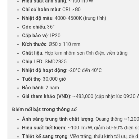
Hiệu suất ánh sáng
: ~100 lm/W
Chỉ số hoàn màu
: CRI > 80
Nhiệt độ màu
: 4000-4500K (trung tính)
Góc chiếu
: 36°
Cấp bảo vệ
: IP20
Kích thước
: Ø50 x 110 mm
Chất liệu
: Hợp kim nhôm sơn tĩnh điện, viền trắng
Chip LED
: SMD2835
Nhiệt độ hoạt động
: -20°C đến 40°C
Tuổi thọ
: 30,000 giờ
Bảo hành
: 2 năm
Giá tham khảo (VND)
: ~483,000 (cập nhật lúc 09:30
Điểm nổi bật trong thông số
Ánh sáng trung tính chất lượng
: Quang thông ~1,200 
Hiệu suất tiết kiệm
: ~100 lm/W, giảm 50-60% điện so
Thiết kế sang trọng
: Viền trắng, thấu kính tối ưu, dễ 