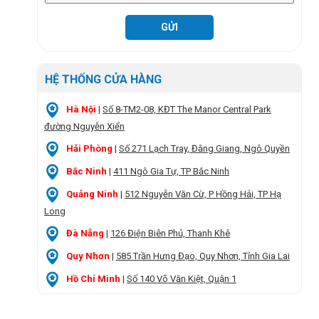
HỆ THỐNG CỬA HÀNG
Hà Nội
|
Số 8-TM2-08, KĐT The Manor Central Park
đường Nguyễn Xiển
Hải Phòng
|
Số 271 Lạch Tray, Đằng Giang, Ngô Quyền
Bắc Ninh
|
411 Ngô Gia Tự, TP Bắc Ninh
Quảng Ninh
|
512 Nguyễn Văn Cừ, P Hồng Hải, TP Hạ
Long
Đà Nẵng
|
126 Điện Biên Phủ, Thanh Khê
Quy Nhơn
|
585 Trần Hưng Đạo, Quy Nhơn, Tỉnh Gia Lai
Hồ Chí Minh
|
Số 140 Võ Văn Kiệt, Quận 1