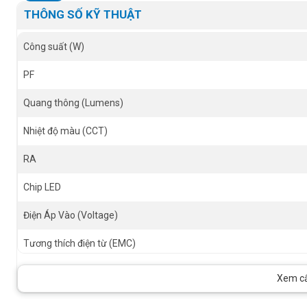
THÔNG SỐ KỸ THUẬT
Công suất (W)
PF
Quang thông (Lumens)
Nhiệt độ màu (CCT)
RA
Chip LED
Điện Áp Vào (Voltage)
Tương thích điện từ (EMC)
Tuổi thọ (h)
Xem cấu
Kích thước (Size)