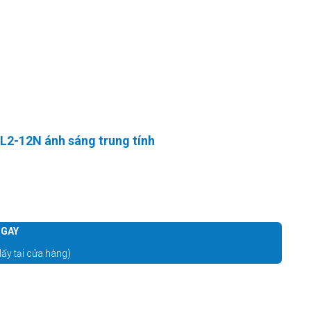
L2-12N ánh sáng trung tính
GAY
lấy tại cửa hàng)