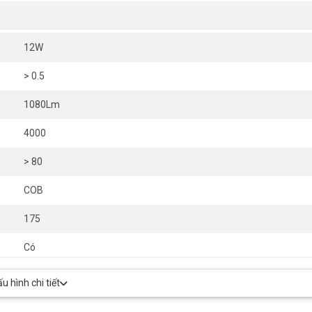
12W
> 0.5
1080Lm
4000
> 80
COB
175
Có
30000
 hình chi tiết
Ø65x220mm