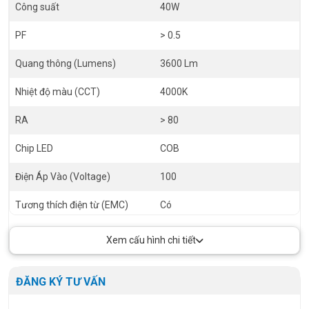
Công suất
40W
PF
> 0.5
Quang thông (Lumens)
3600 Lm
Nhiệt độ màu (CCT)
4000K
RA
> 80
Chip LED
COB
Điện Áp Vào (Voltage)
100
Tương thích điện từ (EMC)
Có
Tuổi thọ (h)
30000h
Xem cấu hình chi tiết
Đục lỗ (Cut out)
120x250mm
ĐĂNG KÝ TƯ VẤN