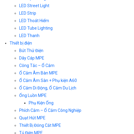
LED Street Light
LED Strip
LED Thoát Hiểm
LED Tube Lighting
LED Thanh
Thiết bị điện
Bút Thử Điện
Dây Cáp MPE
Công Tắc – Ổ Cắm
Ổ Cắm Âm Bàn MPE
Ổ Cắm Âm Sàn + Phụ kiện A60
Ổ Cắm Di Động, Ổ Cắm Du Lịch
Ống Luồn MPE
Phụ Kiện Ống
Phích Cắm – Ổ Cắm Công Nghiệp
Quạt Hút MPE
Thiết Bị Đóng Cắt MPE
Tủ Điện MPE