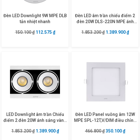
Đèn LED Downlight 9W MPE DLB
Đèn LED âm trần chiếu điểm 2
tản nhiệt nhanh
đèn 20W DLS-220N MPE ánh
sáng trung tính
Giá gốc là: 150.100 ₫.
Giá hiện tại là: 112.575 ₫.
Giá gốc là: 1.853
Giá hi
150.100
₫
112.575
₫
1.853.200
₫
1.389.900
₫
LED Downlight âm trần Chiếu
Đèn LED Panel vuông âm 12W
điểm 2 đèn 20W ánh sáng vàng
MPE SPL-12T,V/DIM điều chỉnh
DLS-220V
độ sáng
Giá gốc là: 1.853.200 ₫.
Giá hiện tại là: 1.389.900 ₫.
Giá gốc là: 466.8
Giá hiện
1.853.200
₫
1.389.900
₫
466.800
₫
350.100
₫