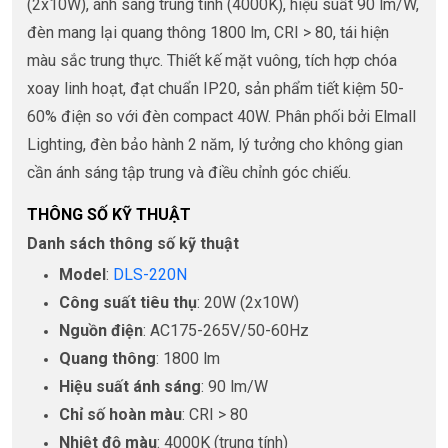
(2x10W), ánh sáng trung tính (4000K), hiệu suất 90 lm/W,
đèn mang lại quang thông 1800 lm, CRI > 80, tái hiện
màu sắc trung thực. Thiết kế mặt vuông, tích hợp chóa
xoay linh hoạt, đạt chuẩn IP20, sản phẩm tiết kiệm 50-
60% điện so với đèn compact 40W. Phân phối bởi Elmall
Lighting, đèn bảo hành 2 năm, lý tưởng cho không gian
cần ánh sáng tập trung và điều chỉnh góc chiếu.
THÔNG SỐ KỸ THUẬT
Danh sách thông số kỹ thuật
Model
:
DLS-220N
Công suất tiêu thụ
: 20W (2x10W)
Nguồn điện
: AC175-265V/50-60Hz
Quang thông
: 1800 lm
Hiệu suất ánh sáng
: 90 lm/W
Chỉ số hoàn màu
: CRI > 80
Nhiệt độ màu
: 4000K (trung tính)