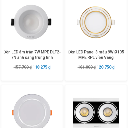
Đèn LED âm trần 7W MPE DLF2-
Đèn LED Panel 3 màu 9W Ø105
7N ánh sáng trung tính
MPE RPL viền Vàng
Giá gốc là: 157.700 ₫.
Giá hiện tại là: 118.275 ₫.
Giá gốc là: 161.0
Giá hiện
157.700
₫
118.275
₫
161.000
₫
120.750
₫