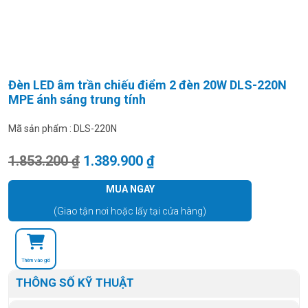
Đèn LED âm trần chiếu điểm 2 đèn 20W DLS-220N
MPE ánh sáng trung tính
Mã sản phẩm :
DLS-220N
Giá gốc là: 1.853.200 ₫.
Giá hiện tại là: 1.389.900
1.853.200
₫
1.389.900
₫
MUA NGAY
(Giao tận nơi hoặc lấy tại cửa hàng)
Thêm vào giỏ
THÔNG SỐ KỸ THUẬT