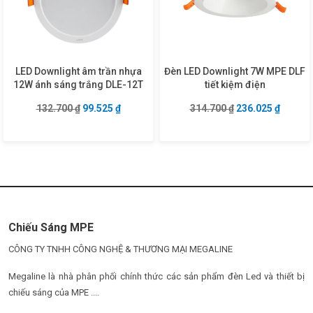
LED Downlight âm trần nhựa
Đèn LED Downlight 7W MPE DLF
12W ánh sáng trắng DLE-12T
tiết kiệm điện
Giá gốc là: 132.700 ₫.
Giá hiện tại là: 99.525 ₫.
Giá gốc là: 314.7
Giá hiện
132.700
₫
99.525
₫
314.700
₫
236.025
₫
Chiếu Sáng MPE
CÔNG TY TNHH CÔNG NGHỆ & THƯƠNG MẠI MEGALINE
Megaline là nhà phân phối chính thức các sản phẩm đèn Led và thiết bị
chiếu sáng của MPE ....