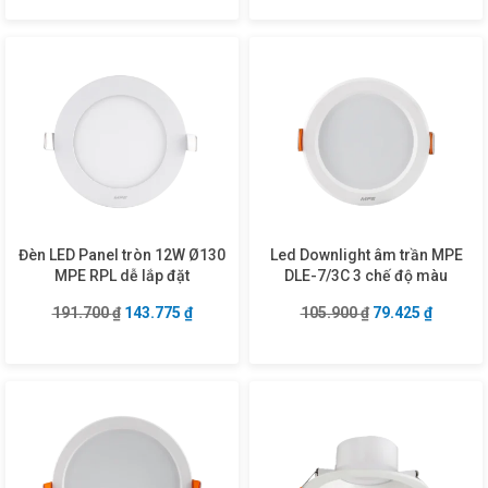
Đèn LED Panel tròn 12W Ø130
Led Downlight âm trần MPE
MPE RPL dễ lắp đặt
DLE-7/3C 3 chế độ màu
Giá gốc là: 191.700 ₫.
Giá hiện tại là: 143.775 ₫.
Giá gốc là: 105.9
Giá hiện
191.700
₫
143.775
₫
105.900
₫
79.425
₫