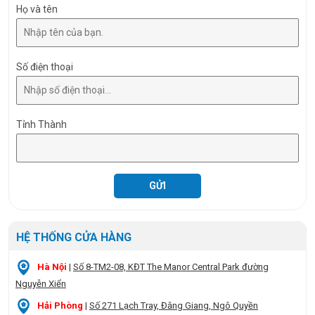
Họ và tên
Số điện thoại
Tỉnh Thành
HỆ THỐNG CỬA HÀNG
Hà Nội
|
Số 8-TM2-08, KĐT The Manor Central Park đường
Nguyễn Xiển
Hải Phòng
|
Số 271 Lạch Tray, Đằng Giang, Ngô Quyền