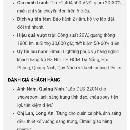
Giá cạnh tranh
: Giá ~2,404,500 VNĐ, giảm 20-30%,
miễn phí vận chuyển đơn trên 5 triệu.
Dịch vụ tận tâm
: Bảo hành 2 năm, hỗ trợ lắp đặt,
đổi trả nhanh.
Hiệu quả vượt trội
: Công suất 20W, quang thông
1800 lm, tuổi thọ 30,000 giờ, tiết kiệm 50-60% điện.
Uy tín lâu năm
: Elmall Lighting phục vụ hàng nghìn
khách hàng tại Hà Nội, TP. HCM, Đà Nẵng, Hải
Phòng, Quảng Ninh, Quy Nhơn và kênh online tiện lợi.
ĐÁNH GIÁ KHÁCH HÀNG
Anh Nam, Quảng Ninh
: “Lắp DLS-220N cho
showroom, ánh sáng trung tính đẹp, chóa xoay tiện
lợi, tiết kiệm điện.”
Chị Lan, Long An
: “Dùng cho quán cà phê, ánh sáng
đều, thiết kế vuông sang trọng, Elmall giao hàng
nhanh.”