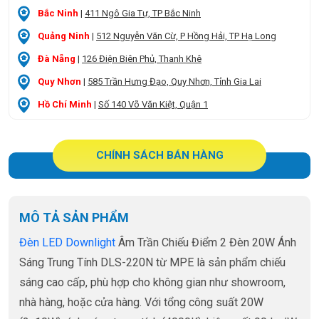
Bắc Ninh
|
411 Ngô Gia Tự, TP Bắc Ninh
Quảng Ninh
|
512 Nguyễn Văn Cừ, P Hồng Hải, TP Hạ Long
Đà Nẵng
|
126 Điện Biên Phủ, Thanh Khê
Quy Nhơn
|
585 Trần Hưng Đạo, Quy Nhơn, Tỉnh Gia Lai
Hồ Chí Minh
|
Số 140 Võ Văn Kiệt, Quận 1
CHÍNH SÁCH BÁN HÀNG
MÔ TẢ SẢN PHẨM
Đèn LED Downlight
Âm Trần Chiếu Điểm 2 Đèn 20W Ánh
Sáng Trung Tính DLS-220N từ MPE là sản phẩm chiếu
sáng cao cấp, phù hợp cho không gian như showroom,
nhà hàng, hoặc cửa hàng. Với tổng công suất 20W