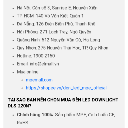
Hà Nội: Căn số 3, Sunrise E, Nguyễn Xiển
TP. HCM: 140 Võ Văn Kiệt, Quận 1
Đà Nẵng: 126 Điện Biên Phủ, Thanh Khê
Hải Phòng: 271 Lạch Tray, Ngô Quyền
Quảng Ninh: 512 Nguyễn Văn Cừ, Hạ Long
Quy Nhơn: 275 Nguyễn Thái Học, TP. Quy Nhơn
Hotline: 1900 2150
Email: info@elmall.vn
Mua online:
mpemall.com
https://shopee.vn/den_led_mpe_official
TẠI SAO BẠN NÊN CHỌN MUA ĐÈN LED DOWNLIGHT
DLS-220N?
Chính hãng 100%
: Sản phẩm MPE, đạt chuẩn CE,
RoHS.