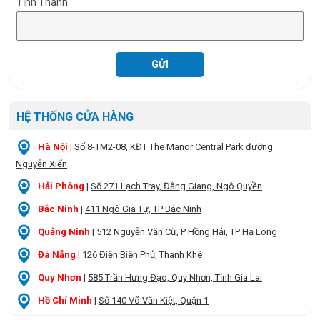
Tỉnh Thành
HỆ THỐNG CỬA HÀNG
Hà Nội
|
Số 8-TM2-08, KĐT The Manor Central Park đường
Nguyễn Xiển
Hải Phòng
|
Số 271 Lạch Tray, Đằng Giang, Ngô Quyền
Bắc Ninh
|
411 Ngô Gia Tự, TP Bắc Ninh
Quảng Ninh
|
512 Nguyễn Văn Cừ, P Hồng Hải, TP Hạ Long
Đà Nẵng
|
126 Điện Biên Phủ, Thanh Khê
Quy Nhơn
|
585 Trần Hưng Đạo, Quy Nhơn, Tỉnh Gia Lai
Hồ Chí Minh
|
Số 140 Võ Văn Kiệt, Quận 1