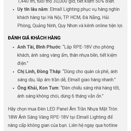
1,440 lm, tuổi thọ 30,000 giờ, tiết kiệm 50% điện.
Uy tín lâu năm
: Elmall Lighting phục vụ hàng nghìn
khách hàng tại Hà Nội, TP. HCM, Đà Nẵng, Hải
Phòng, Quảng Ninh, Quy Nhơn và kênh online tiện lợi.
ĐÁNH GIÁ KHÁCH HÀNG
Anh Tài, Bình Phước
: “Lắp RPE-18V cho phòng
khách, ánh sáng vàng ấm, thân nhựa bền, tiết kiệm
điện.”
Chị Linh, Đồng Tháp
: “Dùng cho quán cà phê, ánh
sáng dịu, lắp âm trần dễ, Elmall giao hàng nhanh.”
Ông Khải, Kon Tum
: “Đèn chiếu sáng nhà hàng tốt,
ánh sáng không chói, dùng 6 tháng vẫn ổn.”
Hãy chọn mua Đèn LED Panel Âm Trần Nhựa Mặt Tròn
18W Ánh Sáng Vàng RPE-18V tại Elmall Lighting để
nâng cấp không gian của bạn. Liên hệ ngay qua hotline