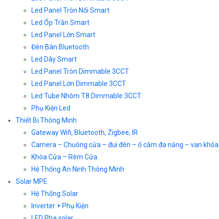
Led Panel Tròn Nổi Smart
Led Ốp Trần Smart
Led Panel Lớn Smart
Đèn Bàn Bluetooth
Led Dây Smart
Led Panel Tròn Dimmable 3CCT
Led Panel Lớn Dimmable 3CCT
Led Tube Nhôm T8 Dimmable 3CCT
Phụ Kiện Led
Thiết Bị Thông Minh
Gateway Wifi, Bluetooth, Zigbee, IR
Camera – Chuông cửa – đui đèn – ổ cắm đa năng – van khóa
Khóa Cửa – Rèm Cửa
Hệ Thống An Ninh Thông Minh
Solar MPE
Hệ Thống Solar
Inverter + Phụ Kiện
LED Pha solar