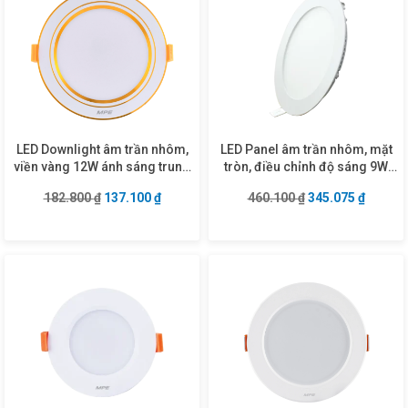
LED Downlight âm trần nhôm,
LED Panel âm trần nhôm, mặt
viền vàng 12W ánh sáng trung
tròn, điều chỉnh độ sáng 9W
tính DLV2-12N
ánh sáng trắng RPL-9T/DIM
Giá gốc là: 182.800 ₫.
Giá hiện tại là: 137.100 ₫.
Giá gốc là: 460.1
Giá hiện
182.800
₫
137.100
₫
460.100
₫
345.075
₫