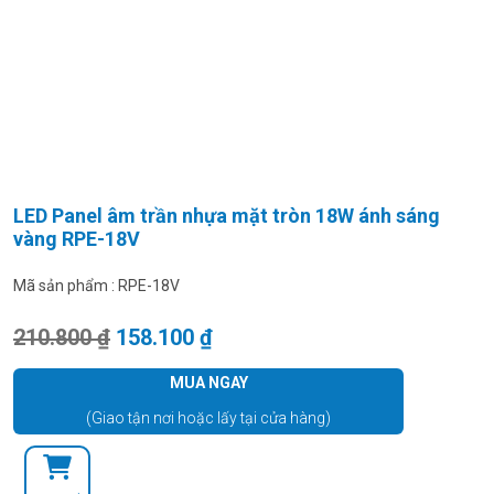
LED Panel âm trần nhựa mặt tròn 18W ánh sáng
vàng RPE-18V
Mã sản phẩm :
RPE-18V
Giá gốc là: 210.800 ₫.
Giá hiện tại là: 158.100 ₫.
210.800
₫
158.100
₫
MUA NGAY
(Giao tận nơi hoặc lấy tại cửa hàng)