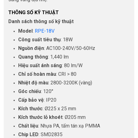
THÔNG SỐ KỸ THUẬT
Danh sách thông số kỹ thuật
Model
:
RPE-18V
Công suất tiêu thụ
: 18W
Nguồn điện
: AC100-240V/50-60Hz
Quang thông
: 1,440 lm
Hiệu suất ánh sáng
: 80 lm/W
Chỉ số hoàn màu
: CRI > 80
Nhiệt độ màu
: 2800-3200K (vàng)
Góc chiếu
: 120°
Cấp bảo vệ
: IP20
Kích thước
: Ø225 x 25 mm
Kích thước lỗ khoét
: Ø205 mm
Chất liệu
: Nhựa PA, tấm tán xạ PMMA
Chip LED
: SMD2835