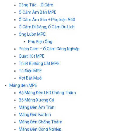
Công Tắc – Ổ Cắm
Ổ Cắm Âm Bàn MPE
Ổ Cắm Âm Sàn + Phụ kiện A60
Ổ Cắm Di Động, Ổ Cắm Du Lịch
Ống Luồn MPE
Phụ Kiện Ống
Phích Cắm – Ổ Cắm Công Nghiệp
Quạt Hút MPE
Thiết Bị Đóng Cắt MPE
Tủ Điện MPE
Vợt Bắt Muỗi
Máng đèn MPE
Bộ Máng Đèn LED Chống Thấm
Bộ Máng Xương Cá
Máng Đèn Âm Trần
Máng Đèn Batten
Máng Đèn Chống Thấm
Máng Đèn Công Nghiệp