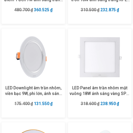
DLS-107T
18T
Giá gốc là: 480.700 ₫.
Giá hiện tại là: 360.525 ₫.
Giá gốc là: 310.5
Giá hiện
480.700
₫
360.525
₫
310.500
₫
232.875
₫
LED Downlight âm trần nhôm,
LED Panel âm trần nhôm mặt
viền bạc 9W, phi lớn, ánh sáng
vuông 18W ánh sáng vàng SPL-
trắng DLBL2-9T
18V
Giá gốc là: 175.400 ₫.
Giá hiện tại là: 131.550 ₫.
Giá gốc là: 318.6
Giá hiện
175.400
₫
131.550
₫
318.600
₫
238.950
₫