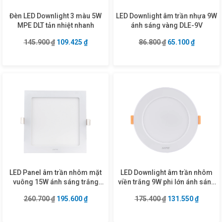
Đèn LED Downlight 3 màu 5W
LED Downlight âm trần nhựa 9W
MPE DLT tản nhiệt nhanh
ánh sáng vàng DLE-9V
Giá gốc là: 145.900 ₫.
Giá hiện tại là: 109.425 ₫.
Giá gốc là: 86.80
Giá hiện 
145.900
₫
109.425
₫
86.800
₫
65.100
₫
LED Panel âm trần nhôm mặt
LED Downlight âm trần nhôm
vuông 15W ánh sáng trắng
viền trắng 9W phi lớn ánh sáng
SPL-15T
vàng DLTL2-9V
Giá gốc là: 260.700 ₫.
Giá hiện tại là: 195.600 ₫.
Giá gốc là: 175.4
Giá hiện
260.700
₫
195.600
₫
175.400
₫
131.550
₫