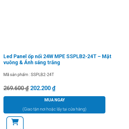
Led Panel ốp nổi 24W MPE SSPLB2-24T – Mặt
vuông & Ánh sáng trắng
Mã sản phẩm :
SSPLB2-24T
Giá gốc là: 269.600 ₫.
Giá hiện tại là: 202.200 ₫.
269.600
₫
202.200
₫
MUA NGAY
(Giao tận nơi hoặc lấy tại cửa hàng)