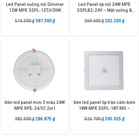
Led Panel vuông nổi Dimmer
Led Panel ốp nổi 24W MPE
12W MPE SSPL-12T,V/DIM
SSPLB2-24V – Mặt vuông &
trắng, vàng
Ánh sáng vàng
Giá gốc là: 516.300 ₫.
Giá hiện tại là: 387.300 ₫.
Giá gốc là: 269.6
Giá hiện
516.300
₫
387.300
₫
269.600
₫
202.200
₫
Đèn led panel mini 3 màu 24W
Đèn led panel ốp trần cảm biến
MPE RPE-24/3C 2in1
18W MPE SSPL-18T/MS –
Vuông
Giá gốc là: 382.500 ₫.
Giá hiện tại là: 286.875 ₫.
Giá gốc là: 526.7
Giá hiện
382.500
₫
286.875
₫
526.700
₫
395.025
₫