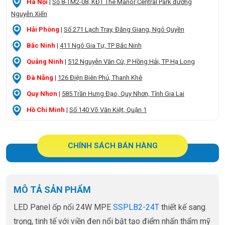
Hà Nội
|
Số 8-TM2-08, KĐT The Manor Central Park đường
Nguyễn Xiển
Hải Phòng
|
Số 271 Lạch Tray, Đằng Giang, Ngô Quyền
Bắc Ninh
|
411 Ngô Gia Tự, TP Bắc Ninh
Quảng Ninh
|
512 Nguyễn Văn Cừ, P Hồng Hải, TP Hạ Long
Đà Nẵng
|
126 Điện Biên Phủ, Thanh Khê
Quy Nhơn
|
585 Trần Hưng Đạo, Quy Nhơn, Tỉnh Gia Lai
Hồ Chí Minh
|
Số 140 Võ Văn Kiệt, Quận 1
CHÍNH SÁCH BÁN HÀNG
MÔ TẢ SẢN PHẨM
LED Panel ốp nổi 24W MPE
SSPLB2-24T
thiết kế sang
trọng, tinh tế với viền đen nổi bật tạo điểm nhấn thẩm mỹ