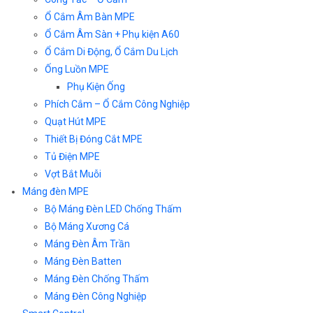
Ổ Cắm Âm Bàn MPE
Ổ Cắm Âm Sàn + Phụ kiện A60
Ổ Cắm Di Động, Ổ Cắm Du Lịch
Ống Luồn MPE
Phụ Kiện Ống
Phích Cắm – Ổ Cắm Công Nghiệp
Quạt Hút MPE
Thiết Bị Đóng Cắt MPE
Tủ Điện MPE
Vợt Bắt Muỗi
Máng đèn MPE
Bộ Máng Đèn LED Chống Thấm
Bộ Máng Xương Cá
Máng Đèn Âm Trần
Máng Đèn Batten
Máng Đèn Chống Thấm
Máng Đèn Công Nghiệp