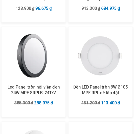
Giá gốc là: 128.900 ₫.
Giá hiện tại là: 96.675 ₫.
Giá gốc là: 913.3
Giá hiện
128.900
₫
96.675
₫
913.300
₫
684.975
₫
Led Panel tròn nổi viền đen
Đèn LED Panel tròn 9W Ø105
24W MPE SRPLB-24T/V
MPE RPL dễ lắp đặt
Giá gốc là: 385.300 ₫.
Giá hiện tại là: 288.975 ₫.
Giá gốc là: 151.2
Giá hiện
385.300
₫
288.975
₫
151.200
₫
113.400
₫