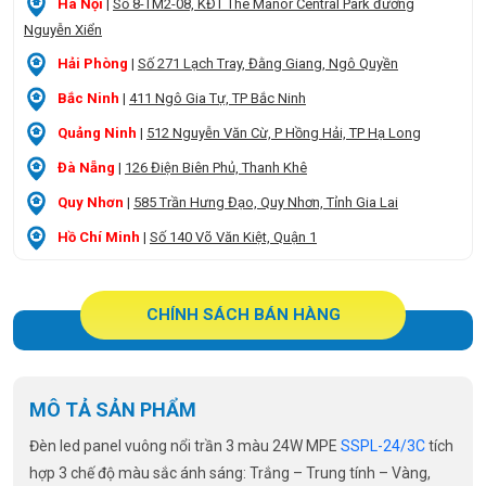
Hà Nội
|
Số 8-TM2-08, KĐT The Manor Central Park đường
Nguyễn Xiển
Hải Phòng
|
Số 271 Lạch Tray, Đằng Giang, Ngô Quyền
Bắc Ninh
|
411 Ngô Gia Tự, TP Bắc Ninh
Quảng Ninh
|
512 Nguyễn Văn Cừ, P Hồng Hải, TP Hạ Long
Đà Nẵng
|
126 Điện Biên Phủ, Thanh Khê
Quy Nhơn
|
585 Trần Hưng Đạo, Quy Nhơn, Tỉnh Gia Lai
Hồ Chí Minh
|
Số 140 Võ Văn Kiệt, Quận 1
CHÍNH SÁCH BÁN HÀNG
MÔ TẢ SẢN PHẨM
Đèn led panel vuông nổi trần 3 màu 24W MPE
SSPL-24/3C
tích
hợp 3 chế độ màu sắc ánh sáng: Trắng – Trung tính – Vàng,