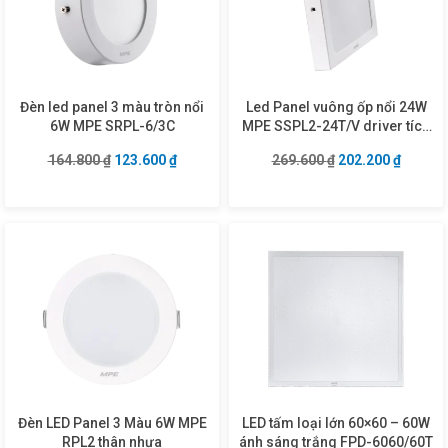
Đèn led panel 3 màu tròn nổi
Led Panel vuông ốp nổi 24W
6W MPE SRPL-6/3C
MPE SSPL2-24T/V driver tích
hợp
Giá gốc là: 164.800 ₫.
Giá hiện tại là: 123.600 ₫.
Giá gốc là: 269.6
Giá hiện
164.800
₫
123.600
₫
269.600
₫
202.200
₫
Đèn LED Panel 3 Màu 6W MPE
LED tấm loại lớn 60×60 – 60W
RPL2 thân nhựa
ánh sáng trắng FPD-6060/60T