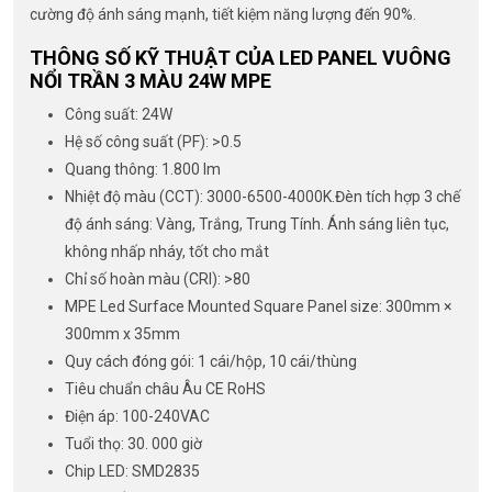
cường độ ánh sáng mạnh, tiết kiệm năng lượng đến 90%.
THÔNG SỐ KỸ THUẬT CỦA LED PANEL VUÔNG
NỔI TRẦN 3 MÀU 24W MPE
Công suất: 24W
Hệ số công suất (PF): >0.5
Quang thông: 1.800 lm
Nhiệt độ màu (CCT): 3000-6500-4000K.Đèn tích hợp 3 chế
độ ánh sáng: Vàng, Trắng, Trung Tính. Ánh sáng liên tục,
không nhấp nháy, tốt cho mắt
Chỉ số hoàn màu (CRI): >80
MPE Led Surface Mounted Square Panel size: 300mm ×
300mm x 35mm
Quy cách đóng gói: 1 cái/hộp, 10 cái/thùng
Tiêu chuẩn châu Âu CE RoHS
Điện áp: 100-240VAC
Tuổi thọ: 30. 000 giờ
Chip LED: SMD2835