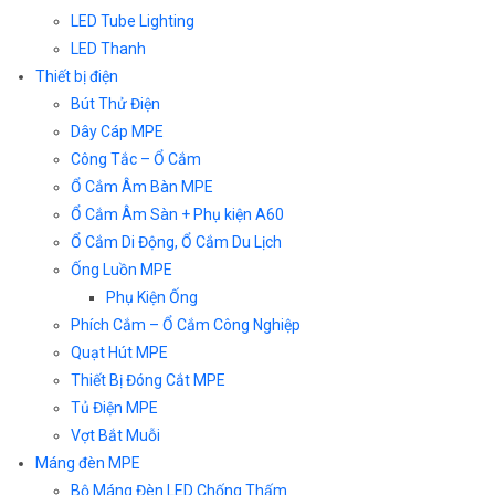
LED Tube Lighting
LED Thanh
Thiết bị điện
Bút Thử Điện
Dây Cáp MPE
Công Tắc – Ổ Cắm
Ổ Cắm Âm Bàn MPE
Ổ Cắm Âm Sàn + Phụ kiện A60
Ổ Cắm Di Động, Ổ Cắm Du Lịch
Ống Luồn MPE
Phụ Kiện Ống
Phích Cắm – Ổ Cắm Công Nghiệp
Quạt Hút MPE
Thiết Bị Đóng Cắt MPE
Tủ Điện MPE
Vợt Bắt Muỗi
Máng đèn MPE
Bộ Máng Đèn LED Chống Thấm