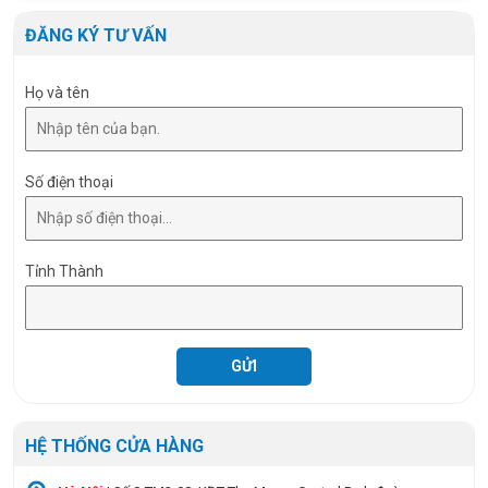
Tuổi thọ
30. 000 giờ
ĐĂNG KÝ TƯ VẤN
Họ và tên
Số điện thoại
Tỉnh Thành
HỆ THỐNG CỬA HÀNG