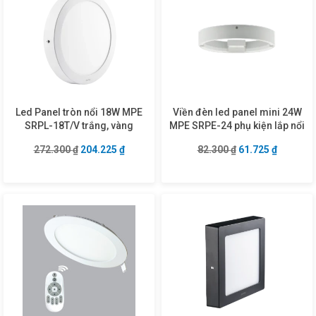
Led Panel tròn nổi 18W MPE
Viền đèn led panel mini 24W
SRPL-18T/V trắng, vàng
MPE SRPE-24 phụ kiện lắp nổi
Giá gốc là: 272.300 ₫.
Giá hiện tại là: 204.225 ₫.
Giá gốc là: 82.30
Giá hiện 
272.300
₫
204.225
₫
82.300
₫
61.725
₫