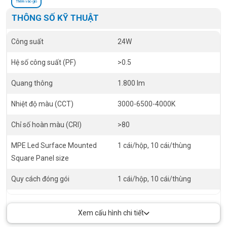
Thêm vào giỏ
THÔNG SỐ KỸ THUẬT
Công suất
24W
Hệ số công suất (PF)
>0.5
Quang thông
1.800 lm
Nhiệt độ màu (CCT)
3000-6500-4000K
Chỉ số hoàn màu (CRI)
>80
MPE Led Surface Mounted
1 cái/hộp, 10 cái/thùng
Square Panel size
Quy cách đóng gói
1 cái/hộp, 10 cái/thùng
Tiêu chuẩn châu Âu
CE RoHS
Xem cấu hình chi tiết
Điện áp
100-240VAC