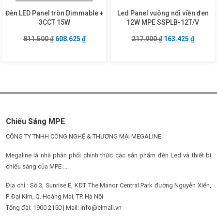
Đèn LED Panel tròn Dimmable +
Led Panel vuông nổi viền đen
3CCT 15W
12W MPE SSPLB-12T/V
Giá gốc là: 811.500 ₫.
Giá hiện tại là: 608.625 ₫.
Giá gốc là: 217.9
Giá hiện
811.500
₫
608.625
₫
217.900
₫
163.425
₫
Chiếu Sáng MPE
CÔNG TY TNHH CÔNG NGHỆ & THƯƠNG MẠI MEGALINE
Megaline là nhà phân phối chính thức các sản phẩm đèn Led và thiết bị
chiếu sáng của MPE ....
Địa chỉ : Số 3, Sunrise E, KĐT The Manor Central Park đường Nguyễn Xiển,
P. Đại Kim, Q. Hoàng Mai, TP. Hà Nội
Tổng đài: 1900 2150 | Mail: info@elmall.vn