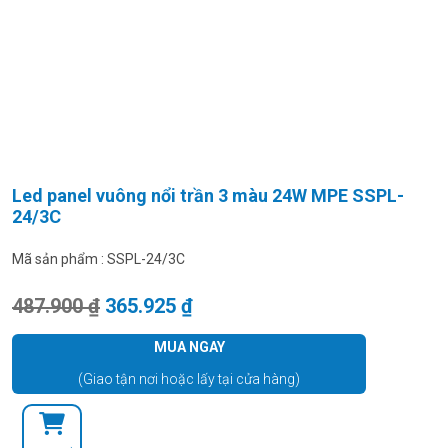
Led panel vuông nổi trần 3 màu 24W MPE SSPL-
24/3C
Mã sản phẩm :
SSPL-24/3C
Giá gốc là: 487.900 ₫.
Giá hiện tại là: 365.925 ₫.
487.900
₫
365.925
₫
MUA NGAY
(Giao tận nơi hoặc lấy tại cửa hàng)