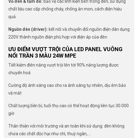
Vỏ đèn & tấm đế:
bảo vệ các linh kiện bên trong đèn, sử dụng
chất liệu cao cấp chống cháy, chống ăn mon, cách điện hiệu
quả
Nguồn đèn (driver):
kết nối và chuyển đổi nguồn điện dân dụng
220V thành nguồn điện phù hợp với điện áp của đèn
ƯU ĐIỂM VƯỢT TRỘI CỦA LED PANEL VUÔNG
NỔI TRẦN 3 MÀU 24W MPE
Tiết kiệm điên năng vượt trội lên tới 90% năng lượng được
chuyển hoá
Cường độ ánh sáng cao cho ra ánh sáng tự nhiên, dịu êm bảo
vệ mắt
Chất lượng bền bỉ, tuổi thọ cao có thể hoạt động liên tục 30.000
giờ
Thân thiện với môi trường và an toàn khi sử dụng: đèn không
chứa các chất độc hại như chì, thuỷ ngân,….