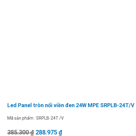
Led Panel tròn nổi viền đen 24W MPE SRPLB-24T/V
Mã sản phẩm :
SRPLB-24T /V
Giá gốc là: 385.300 ₫.
Giá hiện tại là: 288.975 ₫.
385.300
₫
288.975
₫