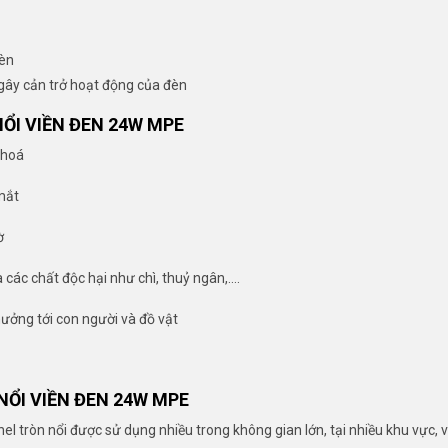
đèn
gây cản trở hoạt động của đèn
ỔI VIỀN ĐEN 24W MPE
 hoá
mắt
ờ
 các chất độc hại như chì, thuỷ ngân,….
hưởng tới con người và đồ vật
NỔI VIỀN ĐEN 24W MPE
tròn nổi được sử dụng nhiều trong không gian lớn, tại nhiều khu vực, vị