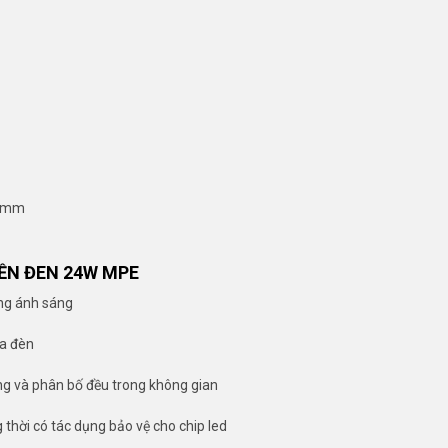
35mm
IỀN ĐEN 24W MPE
ng ánh sáng
ủa đèn
ng và phân bố đều trong không gian
 thời có tác dụng bảo vệ cho chip led