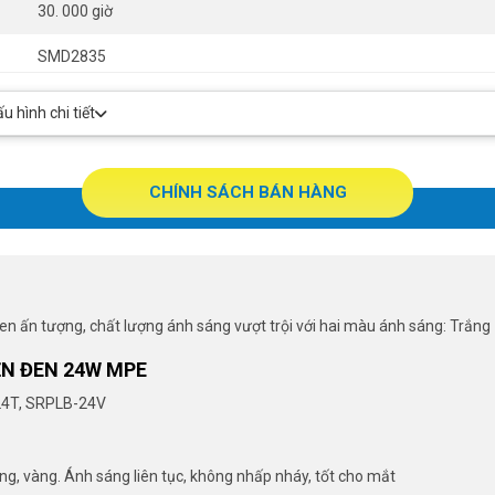
30. 000 giờ
SMD2835
120°
 hình chi tiết
0s
CHÍNH SÁCH BÁN HÀNG
đen ấn tượng, chất lượng ánh sáng vượt trội với hai màu ánh sáng: Trắng
ỀN ĐEN 24W MPE
-24T, SRPLB-24V
, vàng. Ánh sáng liên tục, không nhấp nháy, tốt cho mắt