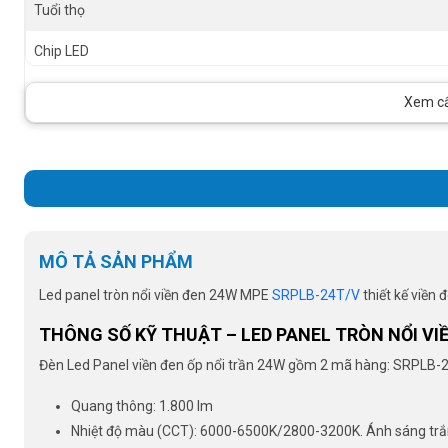
Tuổi thọ
Chip LED
Góc Chiếu
Xem cấu
Instant Light
MÔ TẢ SẢN PHẨM
Led panel tròn nổi viền đen 24W MPE
SRPLB-24T/V
thiết kế viền 
THÔNG SỐ KỸ THUẬT – LED PANEL TRÒN NỔI VI
Đèn Led Panel viền đen ốp nổi trần 24W gồm 2 mã hàng: SRPLB
Quang thông: 1.800 lm
Nhiệt độ màu (CCT): 6000-6500K/2800-3200K. Ánh sáng trắng