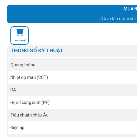
MUA N
(Giao tận nơi hoặc 
Thêm vào giỏ
THÔNG SỐ KỸ THUẬT
Quang thông
Nhiệt độ màu (CCT)
RA
Hệ số công suất (PF):
Tiêu chuẩn châu Âu
Điện áp