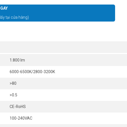
GAY
lấy tại cửa hàng)
1.800 lm
6000-6500K/2800-3200K
>80
>0.5
CE-RoHS
100-240VAC