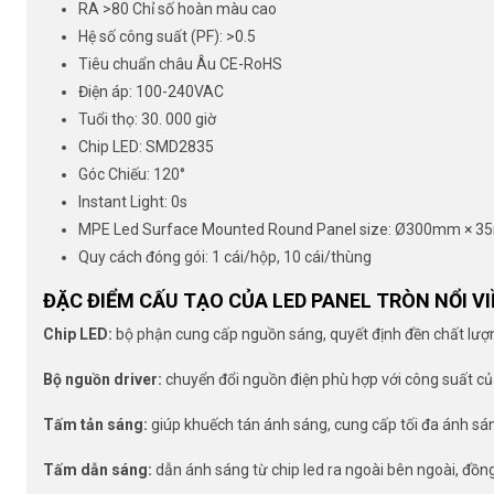
RA >80 Chỉ số hoàn màu cao
Hệ số công suất (PF): >0.5
Tiêu chuẩn châu Âu CE-RoHS
Điện áp: 100-240VAC
Tuổi thọ: 30. 000 giờ
Chip LED: SMD2835
Góc Chiếu: 120°
Instant Light: 0s
MPE Led Surface Mounted Round Panel size: Ø300mm × 
Quy cách đóng gói: 1 cái/hộp, 10 cái/thùng
ĐẶC ĐIỂM CẤU TẠO CỦA LED PANEL TRÒN NỔI V
Chip LED:
bộ phận cung cấp nguồn sáng, quyết định đền chất lượ
Bộ nguồn driver:
chuyển đổi nguồn điện phù hợp với công suất c
Tấm tản sáng:
giúp khuếch tán ánh sáng, cung cấp tối đa ánh sá
Tấm dẫn sáng:
dẫn ánh sáng từ chip led ra ngoài bên ngoài, đồng