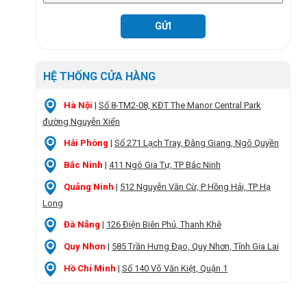
HỆ THỐNG CỬA HÀNG
Hà Nội
|
Số 8-TM2-08, KĐT The Manor Central Park
đường Nguyễn Xiển
Hải Phòng
|
Số 271 Lạch Tray, Đằng Giang, Ngô Quyền
Bắc Ninh
|
411 Ngô Gia Tự, TP Bắc Ninh
Quảng Ninh
|
512 Nguyễn Văn Cừ, P Hồng Hải, TP Hạ
Long
Đà Nẵng
|
126 Điện Biên Phủ, Thanh Khê
Quy Nhơn
|
585 Trần Hưng Đạo, Quy Nhơn, Tỉnh Gia Lai
Hồ Chí Minh
|
Số 140 Võ Văn Kiệt, Quận 1