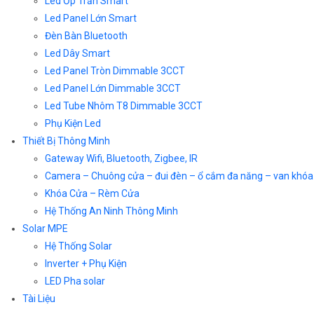
Led Ốp Trần Smart
Led Panel Lớn Smart
Đèn Bàn Bluetooth
Led Dây Smart
Led Panel Tròn Dimmable 3CCT
Led Panel Lớn Dimmable 3CCT
Led Tube Nhôm T8 Dimmable 3CCT
Phụ Kiện Led
Thiết Bị Thông Minh
Gateway Wifi, Bluetooth, Zigbee, IR
Camera – Chuông cửa – đui đèn – ổ cắm đa năng – van khóa
Khóa Cửa – Rèm Cửa
Hệ Thống An Ninh Thông Minh
Solar MPE
Hệ Thống Solar
Inverter + Phụ Kiện
LED Pha solar
Tài Liệu