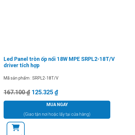
Led Panel tròn ốp nổi 18W MPE SRPL2-18T/V
driver tích hợp
Mã sản phẩm :
SRPL2-18T/V
Giá gốc là: 167.100 ₫.
Giá hiện tại là: 125.325 ₫.
167.100
₫
125.325
₫
MUA NGAY
(Giao tận nơi hoặc lấy tại cửa hàng)