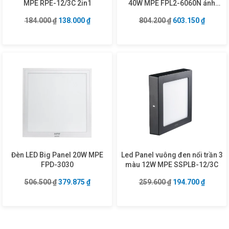
MPE RPE-12/3C 2in1
40W MPE FPL2-6060N ánh
sáng trung tính
Giá gốc là: 184.000 ₫.
Giá hiện tại là: 138.000 ₫.
Giá gốc là: 804.2
Giá hiện
184.000
₫
138.000
₫
804.200
₫
603.150
₫
Đèn LED Big Panel 20W MPE
Led Panel vuông đen nổi trần 3
FPD-3030
màu 12W MPE SSPLB-12/3C
Giá gốc là: 506.500 ₫.
Giá hiện tại là: 379.875 ₫.
Giá gốc là: 259.6
Giá hiện
506.500
₫
379.875
₫
259.600
₫
194.700
₫