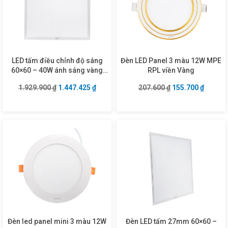
LED tấm điều chỉnh độ sáng
Đèn LED Panel 3 màu 12W MPE
60×60 – 40W ánh sáng vàng
RPL viền Vàng
FPL-6060V/DIM
Giá gốc là: 1.929.900 ₫.
Giá hiện tại là: 1.447.425 ₫.
Giá gốc là: 207.6
Giá hiện
1.929.900
₫
1.447.425
₫
207.600
₫
155.700
₫
Đèn led panel mini 3 màu 12W
Đèn LED tấm 27mm 60×60 –