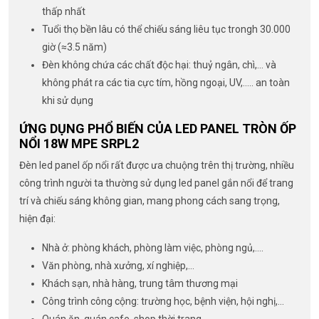
thấp nhất
Tuổi thọ bền lâu có thể chiếu sáng liêu tục trongh 30.000
giờ (≈3.5 năm)
Đèn không chứa các chất độc hại: thuỷ ngân, chì,… và
không phát ra các tia cực tím, hồng ngoại, UV,….. an toàn
khi sử dụng
ỨNG DỤNG PHỔ BIẾN CỦA LED PANEL TRÒN ỐP
NỔI 18W MPE SRPL2
Đèn led panel ốp nổi rất được ưa chuộng trên thị trường, nhiều
công trình người ta thường sử dụng led panel gắn nổi để trang
trí và chiếu sáng không gian, mang phong cách sang trọng,
hiện đại:
Nhà ở: phòng khách, phòng làm việc, phòng ngủ,….
Văn phòng, nhà xưởng, xí nghiệp,…
Khách sạn, nhà hàng, trung tâm thương mại
Công trình công cộng: trường học, bệnh viện, hội nghị,…