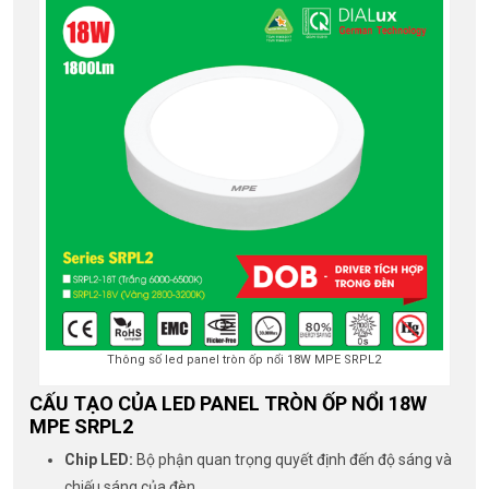
Thông số led panel tròn ốp nổi 18W MPE SRPL2
CẤU TẠO CỦA LED PANEL TRÒN ỐP NỔI 18W
MPE SRPL2
Chip LED:
Bộ phận quan trọng quyết định đến độ sáng và
chiếu sáng của đèn