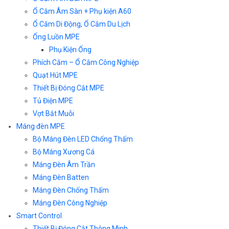
Ổ Cắm Âm Sàn + Phụ kiện A60
Ổ Cắm Di Động, Ổ Cắm Du Lịch
Ống Luồn MPE
Phụ Kiện Ống
Phích Cắm – Ổ Cắm Công Nghiệp
Quạt Hút MPE
Thiết Bị Đóng Cắt MPE
Tủ Điện MPE
Vợt Bắt Muỗi
Máng đèn MPE
Bộ Máng Đèn LED Chống Thấm
Bộ Máng Xương Cá
Máng Đèn Âm Trần
Máng Đèn Batten
Máng Đèn Chống Thấm
Máng Đèn Công Nghiệp
Smart Control
Thiết Bị Đóng Cắt Thông Minh