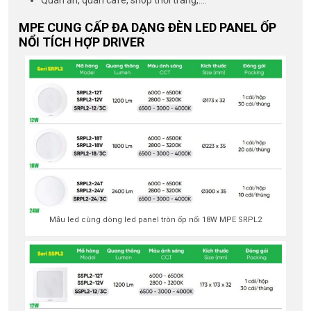
Quán ăn, quán cafe, shop thời trang,….
MPE CUNG CẤP ĐA DẠNG ĐÈN LED PANEL ỐP
NỔI TÍCH HỢP DRIVER
Mẫu led cùng dòng led panel tròn ốp nổi 18W MPE SRPL2