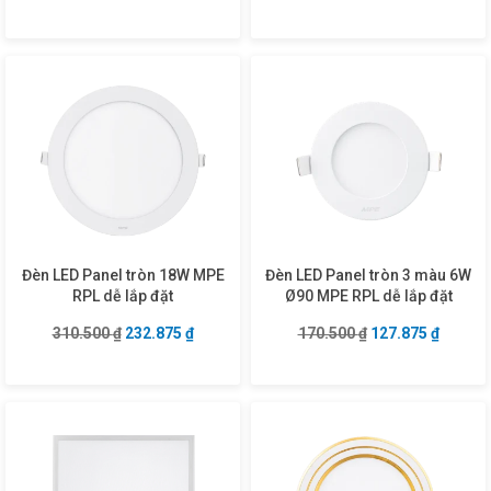
Đèn LED Panel tròn 18W MPE
Đèn LED Panel tròn 3 màu 6W
RPL dễ lắp đặt
Ø90 MPE RPL dễ lắp đặt
Giá gốc là: 310.500 ₫.
Giá hiện tại là: 232.875 ₫.
Giá gốc là: 170.5
Giá hiện
310.500
₫
232.875
₫
170.500
₫
127.875
₫