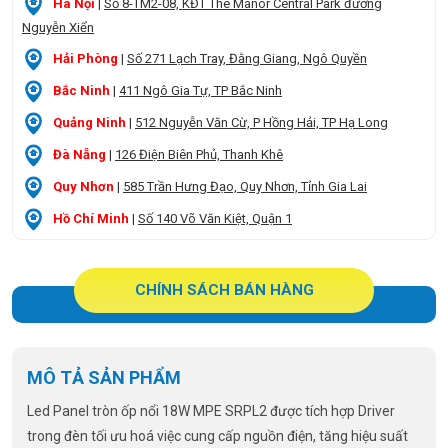
Hà Nội
|
Số 8-TM2-08, KĐT The Manor Central Park đường
Nguyễn Xiển
Hải Phòng
|
Số 271 Lạch Tray, Đằng Giang, Ngô Quyền
Bắc Ninh
|
411 Ngô Gia Tự, TP Bắc Ninh
Quảng Ninh
|
512 Nguyễn Văn Cừ, P Hồng Hải, TP Hạ Long
Đà Nẵng
|
126 Điện Biên Phủ, Thanh Khê
Quy Nhơn
|
585 Trần Hưng Đạo, Quy Nhơn, Tỉnh Gia Lai
Hồ Chí Minh
|
Số 140 Võ Văn Kiệt, Quận 1
CHÍNH SÁCH BÁN HÀNG
MÔ TẢ SẢN PHẨM
Led Panel tròn ốp nổi 18W MPE SRPL2 được tích hợp Driver
trong đèn tối ưu hoá việc cung cấp nguồn điện, tăng hiệu suất