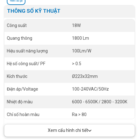
Thêm vào giỏ
THÔNG SỐ KỸ THUẬT
Công suất
18W
Quang thông
1800 Lm
Hiệu suất năng lượng
100Lm/W
Hệ số công suất/ PF
> 0.5
Kích thước
Ø223x32mm
Điện áp/Voltage
100-240VAC/50Hz
Nhiệt độ màu
6000 - 6500K / 2800 - 3200K
Chỉ số hoàn màu
Ra > 80
Góc chiếu
110º
Xem cấu hình chi tiết