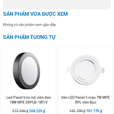
SẢN PHẨM VỪA ĐƯỢC XEM
Không có sản phẩm xem gần đây
SẢN PHẨM TƯƠNG TỰ
Led Panel tròn nổi viền đen
Đèn LED Panel 3 màu 7W MPE
18W MPE SRPLB-18T/V
RPL viền Bạc
Giá gốc là: 272.300 ₫.
Giá hiện tại là: 204.225 ₫.
Giá gốc là: 135.7
Giá hiện
272.300
₫
204.225
₫
135.700
₫
101.775
₫