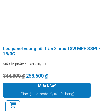
Led panel vuông nổi trần 3 màu 18W MPE SSPL-
18/3C
Mã sản phẩm :
SSPL-18/3C
Giá gốc là: 344.800 ₫.
Giá hiện tại là: 258.600 ₫.
344.800
₫
258.600
₫
MUA NGAY
(Giao tận nơi hoặc lấy tại cửa hàng)