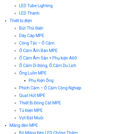
LED Tube Lighting
LED Thanh
Thiết bị điện
Bút Thử Điện
Dây Cáp MPE
Công Tắc – Ổ Cắm
Ổ Cắm Âm Bàn MPE
Ổ Cắm Âm Sàn + Phụ kiện A60
Ổ Cắm Di Động, Ổ Cắm Du Lịch
Ống Luồn MPE
Phụ Kiện Ống
Phích Cắm – Ổ Cắm Công Nghiệp
Quạt Hút MPE
Thiết Bị Đóng Cắt MPE
Tủ Điện MPE
Vợt Bắt Muỗi
Máng đèn MPE
Bộ Máng Đèn LED Chống Thấm