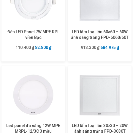
Đèn LED Panel 7W MPE RPL
LED tấm loại lớn 60×60 – 60W
viền Bạc
ánh sáng trắng FPD-6060/60T
Giá gốc là: 110.400 ₫.
Giá hiện tại là: 82.800 ₫.
Giá gốc là: 913.3
Giá hiện
110.400
₫
82.800
₫
913.300
₫
684.975
₫
Led panel đa năng 12W MPE
LED tấm loại lớn 30×30 – 20W
MRPL-12/3C 3 màu
ánh sáng trắng FPD-3030T