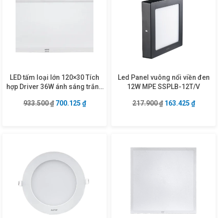
LED tấm loại lớn 120×30 Tích
Led Panel vuông nổi viền đen
hợp Driver 36W ánh sáng trắng
12W MPE SSPLB-12T/V
FPD3-12030T
Giá gốc là: 933.500 ₫.
Giá hiện tại là: 700.125 ₫.
Giá gốc là: 217.9
Giá hiện
933.500
₫
700.125
₫
217.900
₫
163.425
₫