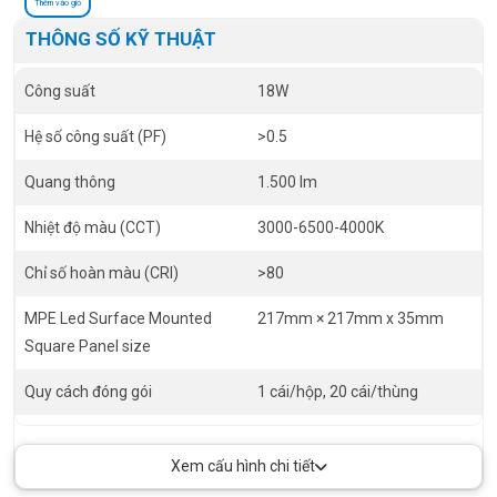
Thêm vào giỏ
THÔNG SỐ KỸ THUẬT
Công suất
18W
Hệ số công suất (PF)
>0.5
Quang thông
1.500 lm
Nhiệt độ màu (CCT)
3000-6500-4000K
Chỉ số hoàn màu (CRI)
>80
MPE Led Surface Mounted
217mm × 217mm x 35mm
Square Panel size
Quy cách đóng gói
1 cái/hộp, 20 cái/thùng
Tiêu chuẩn châu Âu
CE RoHS
Xem cấu hình chi tiết
Điện áp
100-240VAC