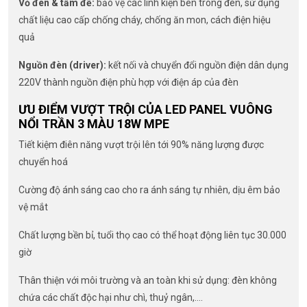
Vỏ đèn & tấm đế:
bảo vệ các linh kiện bên trong đèn, sử dụng
chất liệu cao cấp chống cháy, chống ăn mon, cách điện hiệu
quả
Nguồn đèn (driver):
kết nối và chuyển đổi nguồn điện dân dụng
220V thành nguồn điện phù hợp với điện áp của đèn
ƯU ĐIỂM VƯỢT TRỘI CỦA LED PANEL VUÔNG
NỔI TRẦN 3 MÀU 18W MPE
Tiết kiệm điên năng vượt trội lên tới 90% năng lượng được
chuyển hoá
Cường độ ánh sáng cao cho ra ánh sáng tự nhiên, dịu êm bảo
vệ mắt
Chất lượng bền bỉ, tuổi thọ cao có thể hoạt động liên tục 30.000
giờ
Thân thiện với môi trường và an toàn khi sử dụng: đèn không
chứa các chất độc hại như chì, thuỷ ngân,….