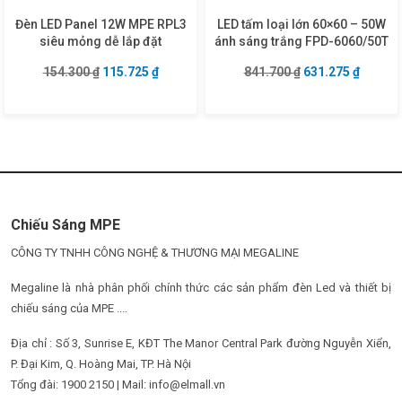
Đèn LED Panel 12W MPE RPL3
LED tấm loại lớn 60×60 – 50W
siêu mỏng dễ lắp đặt
ánh sáng trắng FPD-6060/50T
Giá gốc là: 154.300 ₫.
Giá hiện tại là: 115.725 ₫.
Giá gốc là: 841.7
Giá hiện
154.300
₫
115.725
₫
841.700
₫
631.275
₫
Chiếu Sáng MPE
CÔNG TY TNHH CÔNG NGHỆ & THƯƠNG MẠI MEGALINE
Megaline là nhà phân phối chính thức các sản phẩm đèn Led và thiết bị
chiếu sáng của MPE ....
Địa chỉ : Số 3, Sunrise E, KĐT The Manor Central Park đường Nguyễn Xiển,
P. Đại Kim, Q. Hoàng Mai, TP. Hà Nội
Tổng đài: 1900 2150 | Mail: info@elmall.vn