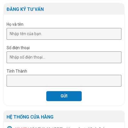
Tuổi thọ
30. 000 giờ
ĐĂNG KÝ TƯ VẤN
Họ và tên
Số điện thoại
Tỉnh Thành
HỆ THỐNG CỬA HÀNG