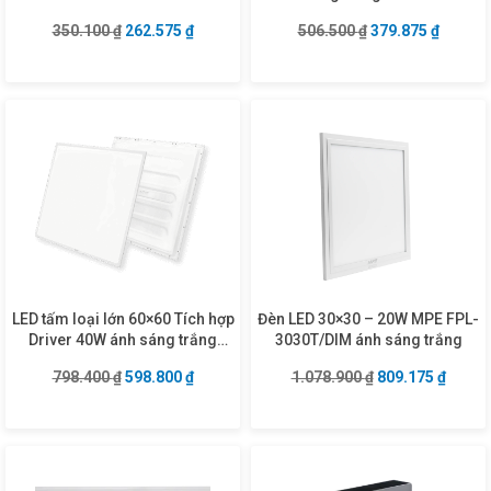
Giá gốc là: 350.100 ₫.
Giá hiện tại là: 262.575 ₫.
Giá gốc là: 506.5
Giá hiện
350.100
₫
262.575
₫
506.500
₫
379.875
₫
LED tấm loại lớn 60×60 Tích hợp
Đèn LED 30×30 – 20W MPE FPL-
Driver 40W ánh sáng trắng
3030T/DIM ánh sáng trắng
FPD3-6060/40T
Giá gốc là: 798.400 ₫.
Giá hiện tại là: 598.800 ₫.
Giá gốc là: 1.07
Giá hiệ
798.400
₫
598.800
₫
1.078.900
₫
809.175
₫