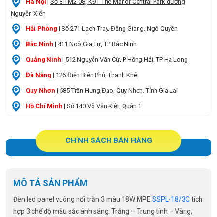
Hà Nội
|
Số 8-TM2-08, KĐT The Manor Central Park đường
Nguyễn Xiển
Hải Phòng
|
Số 271 Lạch Tray, Đằng Giang, Ngô Quyền
Bắc Ninh
|
411 Ngô Gia Tự, TP Bắc Ninh
Quảng Ninh
|
512 Nguyễn Văn Cừ, P Hồng Hải, TP Hạ Long
Đà Nẵng
|
126 Điện Biên Phủ, Thanh Khê
Quy Nhơn
|
585 Trần Hưng Đạo, Quy Nhơn, Tỉnh Gia Lai
Hồ Chí Minh
|
Số 140 Võ Văn Kiệt, Quận 1
CHÍNH SÁCH BÁN HÀNG
MÔ TẢ SẢN PHẨM
Đèn led panel vuông nổi trần 3 màu 18W MPE
SSPL-18/3C
tích
hợp 3 chế độ màu sắc ánh sáng: Trắng – Trung tính – Vàng,